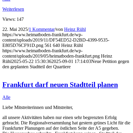
Weiterlesen
Views: 147
22. Mai 2025
/
1 Kommentar
/
von
Heinz Rühl
https://www.heimatboden-frankfurt.de/wp-
content/uploads/2019/11/DF54ED52-D2BD-4399-9535-
E805D76CF91D.png
561
640
Heinz Rühl
https://www.heimatboden-frankfurt.de/wp-
content/uploads/2019/05/heimatboden-frankfurt.png
Heinz
Rühl
2025-05-22 15:30:36
2025-09-01 17:14:03
Neue Petition gegen
den geplanten Stadtteil der Quartiere
Frankfurt darf neuen Stadtteil planen
Alle
Liebe Mitstreiterinnen und Mitstreiter,
all unsere Aktivitäten haben nur einen sehr begrenzten Erfolg
gebracht. Die Regionalversammlung hat gestern grünes Licht für die
Frankfurter Planungen auf der östlichen Seite der A5 gegeben.