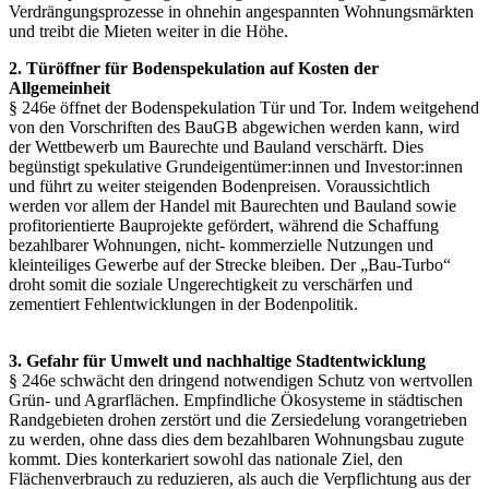
Verdrängungsprozesse in ohnehin angespannten Wohnungsmärkten
und treibt die Mieten weiter in die Höhe.
2. Türöffner für Bodenspekulation auf Kosten der
Allgemeinheit
§ 246e öffnet der Bodenspekulation Tür und Tor. Indem weitgehend
von den Vorschriften des BauGB abgewichen werden kann, wird
der Wettbewerb um Baurechte und Bauland verschärft. Dies
begünstigt spekulative Grundeigentümer:innen und Investor:innen
und führt zu weiter steigenden Bodenpreisen. Voraussichtlich
werden vor allem der Handel mit Baurechten und Bauland sowie
profitorientierte Bauprojekte gefördert, während die Schaffung
bezahlbarer Wohnungen, nicht- kommerzielle Nutzungen und
kleinteiliges Gewerbe auf der Strecke bleiben. Der „Bau-Turbo“
droht somit die soziale Ungerechtigkeit zu verschärfen und
zementiert Fehlentwicklungen in der Bodenpolitik.
3. Gefahr für Umwelt und nachhaltige Stadtentwicklung
§ 246e schwächt den dringend notwendigen Schutz von wertvollen
Grün- und Agrarflächen. Empfindliche Ökosysteme in städtischen
Randgebieten drohen zerstört und die Zersiedelung vorangetrieben
zu werden, ohne dass dies dem bezahlbaren Wohnungsbau zugute
kommt. Dies konterkariert sowohl das nationale Ziel, den
Flächenverbrauch zu reduzieren, als auch die Verpflichtung aus der