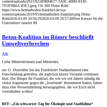
content/uploads/2021/02/4DB84677-3A0C-468D-8330-
7D3F9B6A3DE3.jpeg
156
300
Heinz Rühl
https://www.heimatboden-frankfurt.de/wp-
content/uploads/2019/05/heimatboden-frankfurt.png
Heinz
Rühl
2026-03-09 20:56:29
2026-03-09 20:57:49
Drei Kreuze für die
Unterstützer unserer BI
Beton-Koalition im Römer beschließt
Umweltverbrechen
Alle
Liebe Mitstreiterinnen und Mitstreiter,
am 11. Dezember hat das Frankfurter Stadtparlament eine
Entscheidung getroffen, die jeglichen klaren Verstand vermissen
lässt. Die Bürger für Frankfurt, die wie wir seit Jahren ständig die
vielen Argumente gegen die „Josefstadt“ thematisiert hatten, haben
dazu eine Pressemitteilung herausgegeben, die wir Euch nicht
vorenthalten wollen!
BFF: „Ein schwarzer Tag für Ökologie und Stadtklima“