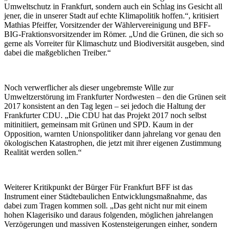
Umweltschutz in Frankfurt, sondern auch ein Schlag ins Gesicht all
jener, die in unserer Stadt auf echte Klimapolitik hoffen.“, kritisiert
Mathias Pfeiffer, Vorsitzender der Wählervereinigung und BFF-
BIG-Fraktionsvorsitzender im Römer. „Und die Grünen, die sich so
gerne als Vorreiter für Klimaschutz und Biodiversität ausgeben, sind
dabei die maßgeblichen Treiber.“
Noch verwerflicher als dieser ungebremste Wille zur
Umweltzerstörung im Frankfurter Nordwesten – den die Grünen seit
2017 konsistent an den Tag legen – sei jedoch die Haltung der
Frankfurter CDU. „Die CDU hat das Projekt 2017 noch selbst
mitinitiiert, gemeinsam mit Grünen und SPD. Kaum in der
Opposition, warnten Unionspolitiker dann jahrelang vor genau den
ökologischen Katastrophen, die jetzt mit ihrer eigenen Zustimmung
Realität werden sollen.“
Weiterer Kritikpunkt der Bürger Für Frankfurt BFF ist das
Instrument einer Städtebaulichen Entwicklungsmaßnahme, das
dabei zum Tragen kommen soll. „Das geht nicht nur mit einem
hohen Klagerisiko und daraus folgenden, möglichen jahrelangen
Verzögerungen und massiven Kostensteigerungen einher, sondern