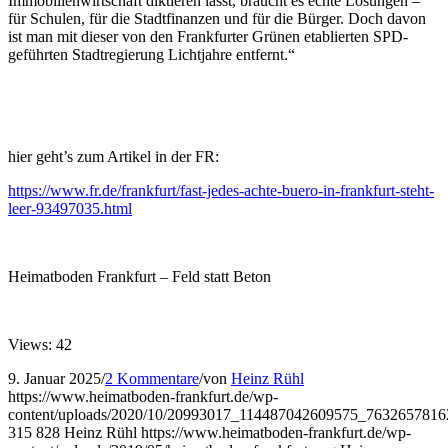
Immobilienwirtschaft diktieren lässt, braucht es echte Lösungen –
für Schulen, für die Stadtfinanzen und für die Bürger. Doch davon
ist man mit dieser von den Frankfurter Grünen etablierten SPD-
geführten Stadtregierung Lichtjahre entfernt.“
hier geht’s zum Artikel in der FR:
https://www.fr.de/frankfurt/fast-jedes-achte-buero-in-frankfurt-steht-
leer-93497035.html
Heimatboden Frankfurt – Feld statt Beton
Views: 42
9. Januar 2025
/
2 Kommentare
/
von
Heinz Rühl
https://www.heimatboden-frankfurt.de/wp-
content/uploads/2020/10/20993017_114487042609575_763265781
315
828
Heinz Rühl
https://www.heimatboden-frankfurt.de/wp-