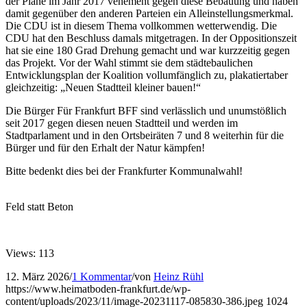
der Pläne im Jahr 2017 vehement gegen diese Bebauung und haben
damit gegenüber den anderen Parteien ein Alleinstellungsmerkmal.
Die CDU ist in diesem Thema vollkommen wetterwendig. Die
CDU hat den Beschluss damals mitgetragen. In der Oppositionszeit
hat sie eine 180 Grad Drehung gemacht und war kurzzeitig gegen
das Projekt. Vor der Wahl stimmt sie dem städtebaulichen
Entwicklungsplan der Koalition vollumfänglich zu, plakatiertaber
gleichzeitig: „Neuen Stadtteil kleiner bauen!“
Die Bürger Für Frankfurt BFF sind verlässlich und unumstößlich
seit 2017 gegen diesen neuen Stadtteil und werden im
Stadtparlament und in den Ortsbeiräten 7 und 8 weiterhin für die
Bürger und für den Erhalt der Natur kämpfen!
Bitte bedenkt dies bei der Frankfurter Kommunalwahl!
Feld statt Beton
Views: 113
12. März 2026
/
1 Kommentar
/
von
Heinz Rühl
https://www.heimatboden-frankfurt.de/wp-
content/uploads/2023/11/image-20231117-085830-386.jpeg
1024