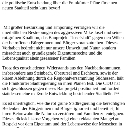
die politische Entscheidung über die Frankfurter Pläne für einen
neuen Stadtteil steht kurz bevor!
Mit großer Bestürzung und Empörung verfolgen wir die
unerbittlichen Bestrebungen des aggressiven Mike Josef und seiner
rot-grünen Koalition, das Bauprojekt “Josefstadt” gegen den Willen
der betroffenen Bürgerinnen und Bürger voranzutreiben. Dieses
Vorhaben bedroht nicht nur unsere Umwelt und Natur, sondern
missachtet auch grundlegende Eigentumsrechte und die
Lebensqualität alteingesessener Familien.
Trotz des entschiedenen Widerstands aus den Nachbarkommunen,
insbesondere aus Steinbach, Oberursel und Eschborn, sowie der
klaren Ablehnung durch die Regionalversammlung Südhessen, hält
die Frankfurter Stadtregierung an ihren Plänen fest. Die CDU hat
sich geschlossen gegen dieses Bauprojekt positioniert und fordert
stattdessen eine maßvolle Entwicklung bestehender Stadtteile. ￼
Es ist unerträglich, wie die rot-grüne Stadtregierung die berechtigten
Bedenken der Bürgerinnen und Bürger ignoriert und bereit ist, für
ihren Betonwahn die Natur zu zerstören und Familien zu enteignen.
Dieses rücksichtslose Vorgehen zeigt einen eklatanten Mangel an
Respekt vor dem Eigentum und der Lebensweise der Menschen in