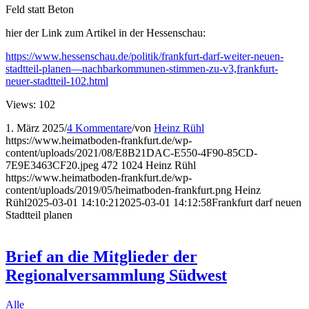
Feld statt Beton
hier der Link zum Artikel in der Hessenschau:
https://www.hessenschau.de/politik/frankfurt-darf-weiter-neuen-
stadtteil-planen—nachbarkommunen-stimmen-zu-v3,frankfurt-
neuer-stadtteil-102.html
Views: 102
1. März 2025
/
4 Kommentare
/
von
Heinz Rühl
https://www.heimatboden-frankfurt.de/wp-
content/uploads/2021/08/E8B21DAC-E550-4F90-85CD-
7E9E3463CF20.jpeg
472
1024
Heinz Rühl
https://www.heimatboden-frankfurt.de/wp-
content/uploads/2019/05/heimatboden-frankfurt.png
Heinz
Rühl
2025-03-01 14:10:21
2025-03-01 14:12:58
Frankfurt darf neuen
Stadtteil planen
Brief an die Mitglieder der
Regionalversammlung Südwest
Alle