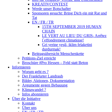
KREATIVCONTEST
Werde unser Botschafter
Sponsoren gesucht: Bring Dich ein mit Rat und
Tat
EN / FR / TR
15TH SEPTEMBER 2019 HUMAN
CHAIN
LE VERT AU LIEU DU GRIS- Arrêtez
l`effondrement climatique!
Gri yerine yeşil- iklim felaketini
durdurmak!
Beitragsübersicht Menschenkette
Petitions-Ziel erreicht
Broschüre #Pro Hessen – Feld statt Beton
Informieren
Worum geht es ?
Der Frankfurter Landraub
Bilder, Aktionen, Dokumentation
Argumente gegen Bebauung
Klimawandel ?
Infos abonnieren
Über die Initiative
Kontakt
Über uns