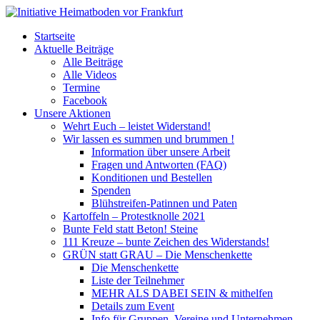
Startseite
Aktuelle Beiträge
Alle Beiträge
Alle Videos
Termine
Facebook
Unsere Aktionen
Wehrt Euch – leistet Widerstand!
Wir lassen es summen und brummen !
Information über unsere Arbeit
Fragen und Antworten (FAQ)
Konditionen und Bestellen
Spenden
Blühstreifen-Patinnen und Paten
Kartoffeln – Protestknolle 2021
Bunte Feld statt Beton! Steine
111 Kreuze – bunte Zeichen des Widerstands!
GRÜN statt GRAU – Die Menschenkette
Die Menschenkette
Liste der Teilnehmer
MEHR ALS DABEI SEIN & mithelfen
Details zum Event
Info für Gruppen, Vereine und Unternehmen