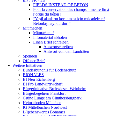
EN / FR / TR
FIELDS INSTEAD OF BETON
Pour la conservation des champs – mettre fin à
l’orgie du béton !
“Yeşil alanların korunması için mücadele et!
Betonlaşmayı durdur!”
Mit machen!
Mitmachen !
Infomaterial abholen
Einen Brief schreiben
Antwortschreiben
Antwort von den Landräten
Spenden
Offener Brief
Weitere Initiativen
Bundesbündnis für Bodenschutz
BIONALES
BI Neu-Eichenberg
BI Pro Landwirtswchaft
Bürgerinitiative Breitwiesen Weinheim
Bürgerbegehren Frankfurt
Grüne Lunge am Günthersburgpark
Heimatboden München
IG Mittelbuchen Nordwest
L(i)ebenswertes Bonames