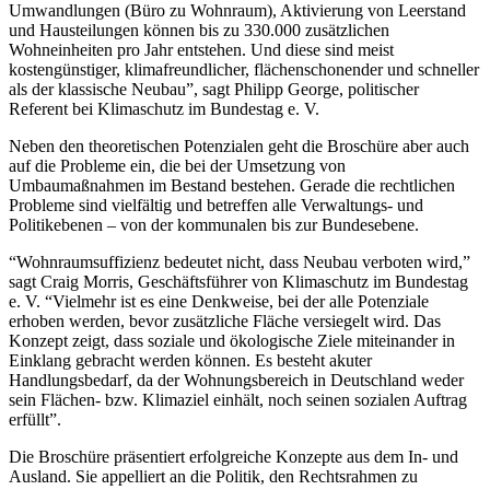
Umwandlungen (Büro zu Wohnraum), Aktivierung von Leerstand
und Hausteilungen können bis zu 330.000 zusätzlichen
Wohneinheiten pro Jahr entstehen. Und diese sind meist
kostengünstiger, klimafreundlicher, flächenschonender und schneller
als der klassische Neubau”, sagt Philipp George, politischer
Referent bei Klimaschutz im Bundestag e. V.
Neben den theoretischen Potenzialen geht die Broschüre aber auch
auf die Probleme ein, die bei der Umsetzung von
Umbaumaßnahmen im Bestand bestehen. Gerade die rechtlichen
Probleme sind vielfältig und betreffen alle Verwaltungs- und
Politikebenen – von der kommunalen bis zur Bundesebene.
“Wohnraumsuffizienz bedeutet nicht, dass Neubau verboten wird,”
sagt Craig Morris, Geschäftsführer von Klimaschutz im Bundestag
e. V. “Vielmehr ist es eine Denkweise, bei der alle Potenziale
erhoben werden, bevor zusätzliche Fläche versiegelt wird. Das
Konzept zeigt, dass soziale und ökologische Ziele miteinander in
Einklang gebracht werden können. Es besteht akuter
Handlungsbedarf, da der Wohnungsbereich in Deutschland weder
sein Flächen- bzw. Klimaziel einhält, noch seinen sozialen Auftrag
erfüllt”.
Die Broschüre präsentiert erfolgreiche Konzepte aus dem In- und
Ausland. Sie appelliert an die Politik, den Rechtsrahmen zu