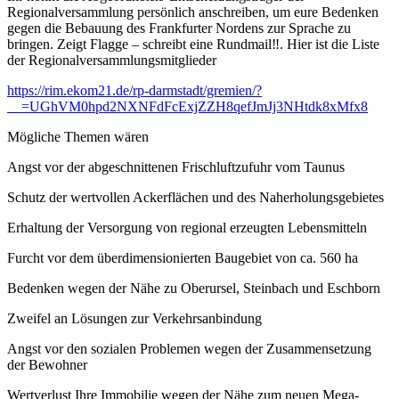
Regionalversammlung persönlich anschreiben, um eure Bedenken
gegen die Bebauung des Frankfurter Nordens zur Sprache zu
bringen. Zeigt Flagge – schreibt eine Rundmail‼️. Hier ist die Liste
der Regionalversammlungsmitglieder
https://rim.ekom21.de/rp-darmstadt/gremien/?
__=UGhVM0hpd2NXNFdFcExjZZH8qefJmJj3NHtdk8xMfx8
Mögliche Themen wären
Angst vor der abgeschnittenen Frischluftzufuhr vom Taunus
Schutz der wertvollen Ackerflächen und des Naherholungsgebietes
Erhaltung der Versorgung von regional erzeugten Lebensmitteln
Furcht vor dem überdimensionierten Baugebiet von ca. 560 ha
Bedenken wegen der Nähe zu Oberursel, Steinbach und Eschborn
Zweifel an Lösungen zur Verkehrsanbindung
Angst vor den sozialen Problemen wegen der Zusammensetzung
der Bewohner
Wertverlust Ihre Immobilie wegen der Nähe zum neuen Mega-