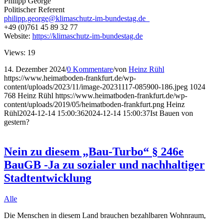
Philipp George
Politischer Referent
philipp.george@klimaschutz-im-bundestag.de
+49 (0)761 45 89 32 77
Website:
https://klimaschutz-im-bundestag.de
Views: 19
14. Dezember 2024
/
0 Kommentare
/
von
Heinz Rühl
https://www.heimatboden-frankfurt.de/wp-
content/uploads/2023/11/image-20231117-085900-186.jpeg
1024
768
Heinz Rühl
https://www.heimatboden-frankfurt.de/wp-
content/uploads/2019/05/heimatboden-frankfurt.png
Heinz
Rühl
2024-12-14 15:00:36
2024-12-14 15:00:37
Ist Bauen von
gestern?
Nein zu diesem „Bau-Turbo“ § 246e
BauGB -Ja zu sozialer und nachhaltiger
Stadtentwicklung
Alle
Die Menschen in diesem Land brauchen bezahlbaren Wohnraum,