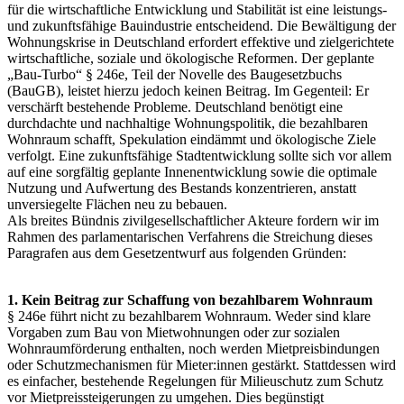
für die wirtschaftliche Entwicklung und Stabilität ist eine leistungs-
und zukunftsfähige Bauindustrie entscheidend. Die Bewältigung der
Wohnungskrise in Deutschland erfordert effektive und zielgerichtete
wirtschaftliche, soziale und ökologische Reformen. Der geplante
„Bau-Turbo“ § 246e, Teil der Novelle des Baugesetzbuchs
(BauGB), leistet hierzu jedoch keinen Beitrag. Im Gegenteil: Er
verschärft bestehende Probleme. Deutschland benötigt eine
durchdachte und nachhaltige Wohnungspolitik, die bezahlbaren
Wohnraum schafft, Spekulation eindämmt und ökologische Ziele
verfolgt. Eine zukunftsfähige Stadtentwicklung sollte sich vor allem
auf eine sorgfältig geplante Innenentwicklung sowie die optimale
Nutzung und Aufwertung des Bestands konzentrieren, anstatt
unversiegelte Flächen neu zu bebauen.
Als breites Bündnis zivilgesellschaftlicher Akteure fordern wir im
Rahmen des parlamentarischen Verfahrens die Streichung dieses
Paragrafen aus dem Gesetzentwurf aus folgenden Gründen:
1. Kein Beitrag zur Schaffung von bezahlbarem Wohnraum
§ 246e führt nicht zu bezahlbarem Wohnraum. Weder sind klare
Vorgaben zum Bau von Mietwohnungen oder zur sozialen
Wohnraumförderung enthalten, noch werden Mietpreisbindungen
oder Schutzmechanismen für Mieter:innen gestärkt. Stattdessen wird
es einfacher, bestehende Regelungen für Milieuschutz zum Schutz
vor Mietpreissteigerungen zu
umgehen. Dies begünstigt