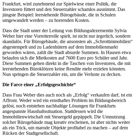
Frankfurt, wird zunehmend zur Spielwiese einer Politik, die
Investoren füttert und den Steuerzahler schamlos ausnimmt. Das
jüngste Beispiel: leerstehende Bürogebäude, die in Schulen
umgewandelt werden – zu horrenden Kosten.
Dass die Stadt unter der Leitung von Bildungsdezernentin Sylvia
Weber hier eine Vorreiterrolle spielt, ist nicht nur ärgerlich, sondern
skandalös. Für Bürogebäude, die ansonsten als „Schrottimmobilien“
abgestempelt und zu Ladenhütern auf dem Immobilienmarkt
geworden wären, zahlt die Stadt absurde Summen. In Hausen etwa
belaufen sich die Mietkosten auf 7600 Euro pro Schüler und Jahr.
Diese Summen gehen direkt in die Taschen von Investoren, die mit
leerstehenden Büroklötzen keine Rendite mehr erzielen könnten.
Nun springen die Steuerzahler ein, um die Verluste zu decken.
Die Farce einer „Erfolgsgeschichte“
Dass Frau Weber dies auch noch als „Erfolg“ verkaufen darf, ist ein
Affront. Weder wird ein ernsthaftes Problem im Bildungsbereich
gelöst, noch entstehen nachhaltige Lösungen für Frankfurts
angespannte Haushaltssituation. Stattdessen wird die
Immobilienwirtschaft mit Steuergeld gepäppelt. Die Umnutzung
solcher Bürogebäude mag kreativ erscheinen, ist aber nichts weiter
als ein Trick, um marode Objekte profitabel zu machen – auf dem
Rücken der Stadtgesellschaft.