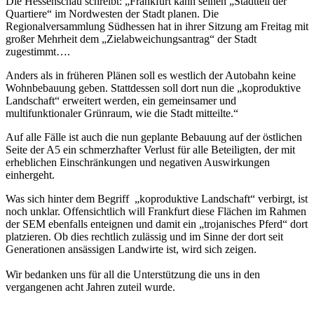
Die Hessenschau schreibt: „Frankfurt kann seinen „Stadtteil der
Quartiere“ im Nordwesten der Stadt planen. Die
Regionalversammlung Südhessen hat in ihrer Sitzung am Freitag mit
großer Mehrheit dem „Zielabweichungsantrag“ der Stadt
zugestimmt….
Anders als in früheren Plänen soll es westlich der Autobahn keine
Wohnbebauung geben. Stattdessen soll dort nun die „koproduktive
Landschaft“ erweitert werden, ein gemeinsamer und
multifunktionaler Grünraum, wie die Stadt mitteilte.“
Auf alle Fälle ist auch die nun geplante Bebauung auf der östlichen
Seite der A5 ein schmerzhafter Verlust für alle Beteiligten, der mit
erheblichen Einschränkungen und negativen Auswirkungen
einhergeht.
Was sich hinter dem Begriff „koproduktive Landschaft“ verbirgt, ist
noch unklar. Offensichtlich will Frankfurt diese Flächen im Rahmen
der SEM ebenfalls enteignen und damit ein „trojanisches Pferd“ dort
platzieren. Ob dies rechtlich zulässig und im Sinne der dort seit
Generationen ansässigen Landwirte ist, wird sich zeigen.
Wir bedanken uns für all die Unterstützung die uns in den
vergangenen acht Jahren zuteil wurde.