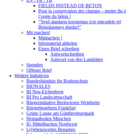
EN / FR / TR
FIELDS INSTEAD OF BETON
Pour la conservation des champs – mettre fin à
l’orgie du béton !
“Yeşil alanların korunması için mücadele et!
Betonlaşmayı durdur!”
Mit machen!
Mitmachen !
Infomaterial abholen
Einen Brief schreiben
Antwortschreiben
Antwort von den Landräten
Spenden
Offener Brief
Weitere Initiativen
Bundesbündnis für Bodenschutz
BIONALES
BI Neu-Eichenberg
BI Pro Landwirtswchaft
Bürgerinitiative Breitwiesen Weinheim
Bürgerbegehren Frankfurt
Grüne Lunge am Günthersburgpark
Heimatboden München
IG Mittelbuchen Nordwest
L(i)ebenswertes Bonames