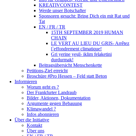
KREATIVCONTEST
Werde unser Botschafter
Sponsoren gesucht: Bring Dich ein mit Rat und
Tat
EN / FR / TR
15TH SEPTEMBER 2019 HUMAN
CHAIN
LE VERT AU LIEU DU GRIS- Arrêtez
l`effondrement climatique!
Gri yerine yeşil- iklim felaketini
durdurmak!
Beitragsübersicht Menschenkette
Petitions-Ziel erreicht
Broschüre #Pro Hessen – Feld statt Beton
Informieren
Worum geht es ?
Der Frankfurter Landraub
Bilder, Aktionen, Dokumentation
Argumente gegen Bebauung
Klimawandel ?
Infos abonnieren
Über die Initiative
Kontakt
Über uns