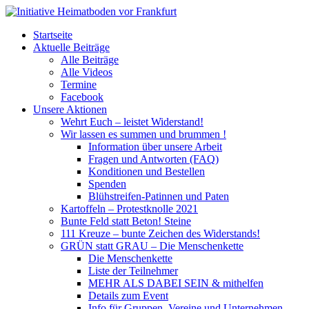
Startseite
Aktuelle Beiträge
Alle Beiträge
Alle Videos
Termine
Facebook
Unsere Aktionen
Wehrt Euch – leistet Widerstand!
Wir lassen es summen und brummen !
Information über unsere Arbeit
Fragen und Antworten (FAQ)
Konditionen und Bestellen
Spenden
Blühstreifen-Patinnen und Paten
Kartoffeln – Protestknolle 2021
Bunte Feld statt Beton! Steine
111 Kreuze – bunte Zeichen des Widerstands!
GRÜN statt GRAU – Die Menschenkette
Die Menschenkette
Liste der Teilnehmer
MEHR ALS DABEI SEIN & mithelfen
Details zum Event
Info für Gruppen, Vereine und Unternehmen