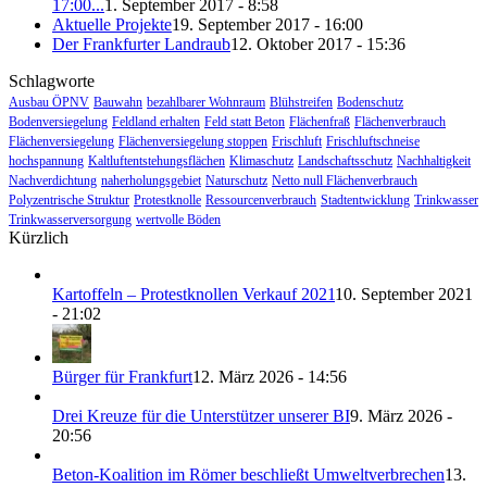
17:00...
1. September 2017 - 8:58
Aktuelle Projekte
19. September 2017 - 16:00
Der Frankfurter Landraub
12. Oktober 2017 - 15:36
Schlagworte
Ausbau ÖPNV
Bauwahn
bezahlbarer Wohnraum
Blühstreifen
Bodenschutz
Bodenversiegelung
Feldland erhalten
Feld statt Beton
Flächenfraß
Flächenverbrauch
Flächenversiegelung
Flächenversiegelung stoppen
Frischluft
Frischluftschneise
hochspannung
Kaltluftentstehungsflächen
Klimaschutz
Landschaftsschutz
Nachhaltigkeit
Nachverdichtung
naherholungsgebiet
Naturschutz
Netto null Flächenverbrauch
Polyzentrische Struktur
Protestknolle
Ressourcenverbrauch
Stadtentwicklung
Trinkwasser
Trinkwasserversorgung
wertvolle Böden
Kürzlich
Kartoffeln – Protestknollen Verkauf 2021
10. September 2021
- 21:02
Bürger für Frankfurt
12. März 2026 - 14:56
Drei Kreuze für die Unterstützer unserer BI
9. März 2026 -
20:56
Beton-Koalition im Römer beschließt Umweltverbrechen
13.