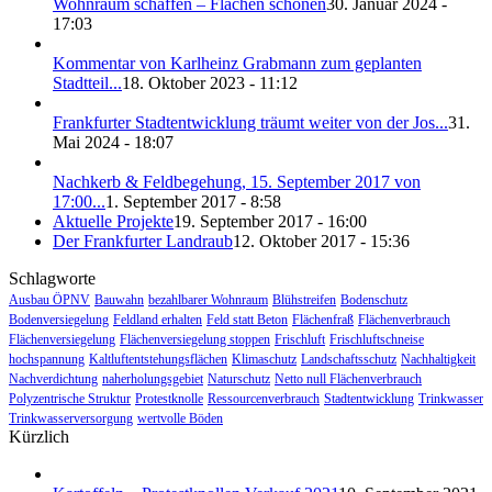
Wohnraum schaffen – Flächen schonen
30. Januar 2024 -
17:03
Kommentar von Karlheinz Grabmann zum geplanten
Stadtteil...
18. Oktober 2023 - 11:12
Frankfurter Stadtentwicklung träumt weiter von der Jos...
31.
Mai 2024 - 18:07
Nachkerb & Feldbegehung, 15. September 2017 von
17:00...
1. September 2017 - 8:58
Aktuelle Projekte
19. September 2017 - 16:00
Der Frankfurter Landraub
12. Oktober 2017 - 15:36
Schlagworte
Ausbau ÖPNV
Bauwahn
bezahlbarer Wohnraum
Blühstreifen
Bodenschutz
Bodenversiegelung
Feldland erhalten
Feld statt Beton
Flächenfraß
Flächenverbrauch
Flächenversiegelung
Flächenversiegelung stoppen
Frischluft
Frischluftschneise
hochspannung
Kaltluftentstehungsflächen
Klimaschutz
Landschaftsschutz
Nachhaltigkeit
Nachverdichtung
naherholungsgebiet
Naturschutz
Netto null Flächenverbrauch
Polyzentrische Struktur
Protestknolle
Ressourcenverbrauch
Stadtentwicklung
Trinkwasser
Trinkwasserversorgung
wertvolle Böden
Kürzlich