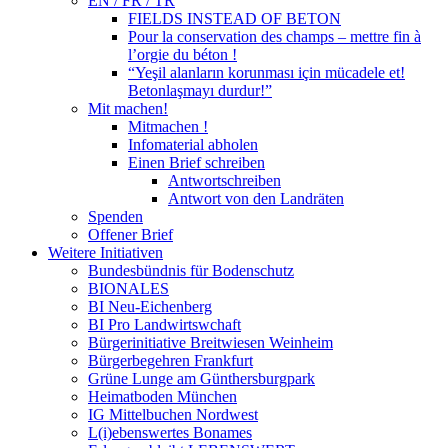
EN / FR / TR
FIELDS INSTEAD OF BETON
Pour la conservation des champs – mettre fin à
l’orgie du béton !
“Yeşil alanların korunması için mücadele et!
Betonlaşmayı durdur!”
Mit machen!
Mitmachen !
Infomaterial abholen
Einen Brief schreiben
Antwortschreiben
Antwort von den Landräten
Spenden
Offener Brief
Weitere Initiativen
Bundesbündnis für Bodenschutz
BIONALES
BI Neu-Eichenberg
BI Pro Landwirtswchaft
Bürgerinitiative Breitwiesen Weinheim
Bürgerbegehren Frankfurt
Grüne Lunge am Günthersburgpark
Heimatboden München
IG Mittelbuchen Nordwest
L(i)ebenswertes Bonames