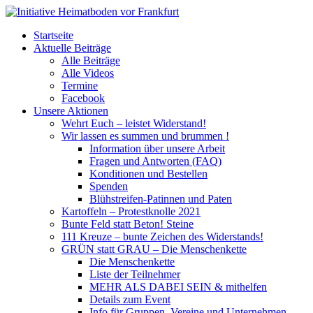
Startseite
Aktuelle Beiträge
Alle Beiträge
Alle Videos
Termine
Facebook
Unsere Aktionen
Wehrt Euch – leistet Widerstand!
Wir lassen es summen und brummen !
Information über unsere Arbeit
Fragen und Antworten (FAQ)
Konditionen und Bestellen
Spenden
Blühstreifen-Patinnen und Paten
Kartoffeln – Protestknolle 2021
Bunte Feld statt Beton! Steine
111 Kreuze – bunte Zeichen des Widerstands!
GRÜN statt GRAU – Die Menschenkette
Die Menschenkette
Liste der Teilnehmer
MEHR ALS DABEI SEIN & mithelfen
Details zum Event
Info für Gruppen, Vereine und Unternehmen