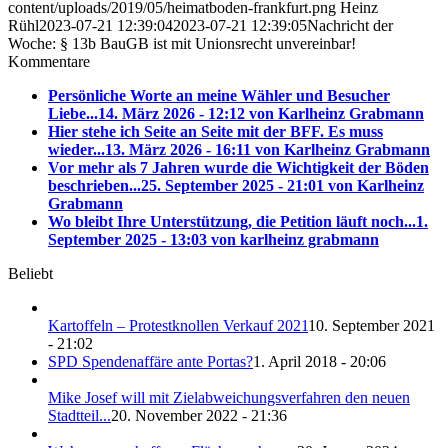
content/uploads/2019/05/heimatboden-frankfurt.png
Heinz
Rühl
2023-07-21 12:39:04
2023-07-21 12:39:05
Nachricht der
Woche: § 13b BauGB ist mit Unionsrecht unvereinbar!
Kommentare
Persönliche Worte an meine Wähler und Besucher
Liebe...
14. März 2026 - 12:12 von Karlheinz Grabmann
Hier stehe ich Seite an Seite mit der BFF. Es muss
wieder...
13. März 2026 - 16:11 von Karlheinz Grabmann
Vor mehr als 7 Jahren wurde die Wichtigkeit der Böden
beschrieben...
25. September 2025 - 21:01 von Karlheinz
Grabmann
Wo bleibt Ihre Unterstützung, die Petition läuft noch...
1.
September 2025 - 13:03 von karlheinz grabmann
Beliebt
Kartoffeln – Protestknollen Verkauf 2021
10. September 2021
- 21:02
SPD Spendenaffäre ante Portas?
1. April 2018 - 20:06
Mike Josef will mit Zielabweichungsverfahren den neuen
Stadtteil...
20. November 2022 - 21:36