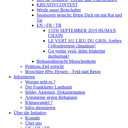
KREATIVCONTEST
Werde unser Botschafter
Sponsoren gesucht: Bring Dich ein mit Rat und
Tat
EN / FR / TR
15TH SEPTEMBER 2019 HUMAN
CHAIN
LE VERT AU LIEU DU GRIS- Arrêtez
l`effondrement climatique!
Gri yerine yeşil- iklim felaketini
durdurmak!
Beitragsübersicht Menschenkette
Petitions-Ziel erreicht
Broschüre #Pro Hessen – Feld statt Beton
Informieren
Worum geht es ?
Der Frankfurter Landraub
Bilder, Aktionen, Dokumentation
Argumente gegen Bebauung
Klimawandel ?
Infos abonnieren
Über die Initiative
Kontakt
Über uns