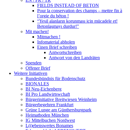
EN / FR / TR
FIELDS INSTEAD OF BETON
Pour la conservation des champs – mettre fin à
l’orgie du béton !
“Yeşil alanların korunması için mücadele et!
Betonlaşmayı durdur!”
Mit machen!
Mitmachen !
Infomaterial abholen
Einen Brief schreiben
Antwortschreiben
Antwort von den Landräten
Spenden
Offener Brief
Weitere Initiativen
Bundesbündnis für Bodenschutz
BIONALES
BI Neu-Eichenberg
BI Pro Landwirtswchaft
Bürgerinitiative Breitwiesen Weinheim
Bürgerbegehren Frankfurt
Grüne Lunge am Günthersburgpark
Heimatboden München
IG Mittelbuchen Nordwest
L(i)ebenswertes Bonames