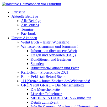
Startseite
Aktuelle Beiträge
Alle Beiträge
Alle Videos
Termine
Facebook
Unsere Aktionen
Wehrt Euch – leistet Widerstand!
Wir lassen es summen und brummen !
Information über unsere Arbeit
Fragen und Antworten (FAQ)
Konditionen und Bestellen
Spenden
Blühstreifen-Patinnen und Paten
Kartoffeln – Protestknolle 2021
Bunte Feld statt Beton! Steine
111 Kreuze – bunte Zeichen des Widerstands!
GRÜN statt GRAU – Die Menschenkette
Die Menschenkette
Liste der Teilnehmer
MEHR ALS DABEI SEIN & mithelfen
Details zum Event
Info für Gruppen, Vereine und Unternehmen