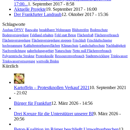
17:00...
1. September 2017 - 8:58
Aktuelle Projekte
19. September 2017 - 16:00
Der Frankfurter Landraub
12. Oktober 2017 - 15:36
Schlagworte
Ausbau ÖPNV
Bauwahn
bezahlbarer Wohnraum
Blühstreifen
Bodenschutz
Bodenversiegelung
Feldland erhalten
Feld statt Beton
Flächenfraß
Flächenverbrauch
Flächenversiegelung
Flächenversiegelung stoppen
Frischluft
Frischluftschneise
hochspannung
Kaltluftentstehungsflächen
Klimaschutz
Landschaftsschutz
Nachhaltigkeit
Nachverdichtung
naherholungsgebiet
Naturschutz
Netto null Flächenverbrauch
Polyzentrische Struktur
Protestknolle
Ressourcenverbrauch
Stadtentwicklung
Trinkwasser
Trinkwasserversorgung
wertvolle Böden
Kürzlich
Kartoffeln – Protestknollen Verkauf 2021
10. September 2021
- 21:02
Bürger für Frankfurt
12. März 2026 - 14:56
Drei Kreuze für die Unterstützer unserer BI
9. März 2026 -
20:56
Beton-Koalition im Römer beschließt Umweltverbrechen
13.