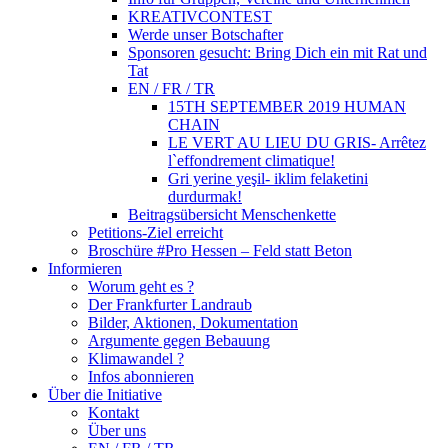
KREATIVCONTEST
Werde unser Botschafter
Sponsoren gesucht: Bring Dich ein mit Rat und
Tat
EN / FR / TR
15TH SEPTEMBER 2019 HUMAN
CHAIN
LE VERT AU LIEU DU GRIS- Arrêtez
l`effondrement climatique!
Gri yerine yeşil- iklim felaketini
durdurmak!
Beitragsübersicht Menschenkette
Petitions-Ziel erreicht
Broschüre #Pro Hessen – Feld statt Beton
Informieren
Worum geht es ?
Der Frankfurter Landraub
Bilder, Aktionen, Dokumentation
Argumente gegen Bebauung
Klimawandel ?
Infos abonnieren
Über die Initiative
Kontakt
Über uns