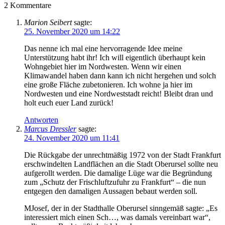
2
Kommentare
Marion Seibert
sagte:
25. November 2020 um 14:22
Das nenne ich mal eine hervorragende Idee meine
Unterstützung habt ihr! Ich will eigentlich überhaupt kein
Wohngebiet hier im Nordwesten. Wenn wir einen
Klimawandel haben dann kann ich nicht hergehen und solch
eine große Fläche zubetonieren. Ich wohne ja hier im
Nordwesten und eine Nordweststadt reicht! Bleibt dran und
holt euch euer Land zurück!
Antworten
Marcus Dressler
sagte:
24. November 2020 um 11:41
Die Rückgabe der unrechtmäßig 1972 von der Stadt Frankfurt
erschwindelten Landflächen an die Stadt Oberursel sollte neu
aufgerollt werden. Die damalige Lüge war die Begründung
zum „Schutz der Frischluftzufuhr zu Frankfurt“ – die nun
entgegen den damaligen Aussagen bebaut werden soll.
MJosef, der in der Stadthalle Oberursel sinngemäß sagte: „Es
interessiert mich einen Sch…, was damals vereinbart war“,