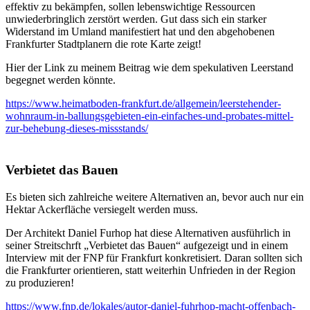
effektiv zu bekämpfen, sollen lebenswichtige Ressourcen
unwiederbringlich zerstört werden. Gut dass sich ein starker
Widerstand im Umland manifestiert hat und den abgehobenen
Frankfurter Stadtplanern die rote Karte zeigt!
Hier der Link zu meinem Beitrag wie dem spekulativen Leerstand
begegnet werden könnte.
https://www.heimatboden-frankfurt.de/allgemein/leerstehender-
wohnraum-in-ballungsgebieten-ein-einfaches-und-probates-mittel-
zur-behebung-dieses-missstands/
Verbietet das Bauen
Es bieten sich zahlreiche weitere Alternativen an, bevor auch nur ein
Hektar Ackerfläche versiegelt werden muss.
Der Architekt Daniel Furhop hat diese Alternativen ausführlich in
seiner Streitschrft „Verbietet das Bauen“ aufgezeigt und in einem
Interview mit der FNP für Frankfurt konkretisiert. Daran sollten sich
die Frankfurter orientieren, statt weiterhin Unfrieden in der Region
zu produzieren!
https://www.fnp.de/lokales/autor-daniel-fuhrhop-macht-offenbach-