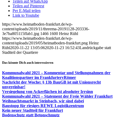
Teilen auf WhatsApp
Teilen auf Pinterest
Per E-Mail teilen
Link to Youtube
https://www.heimatboden-frankfurt.de/wp-
content/uploads/2019/11/threema-20191128-203336-
3e7ba805115ffab1.jpg
1466
1600
Heinz Rühl
https://www.heimatboden-frankfurt.de/wp-
content/uploads/2019/05/heimatboden-frankfurt.png
Heinz
Rühl
2020-11-22 13:05:06
2020-11-23 16:52:43
Landrückgabe statt
Stadtteil der Quartiere
Das könnte Dich auch interessieren
Kommunalwahl 2021 – Kommentar und Stellungnahmen der
Koalitionspartner im FrankfurtervRömer
Nachricht der Woche: § 13b BauGB ist mit Unionsrecht
unvereinbar!
Versiegelung von Ackerflächen ist absoluter Irrsinn
Kommunalwahl 2021 – Statement der Freie Wähler Frankfurt
Weihnachtsmarkt in Steinbach, wir sind dabei
Baustopp für riesiges REWE Logistikzentrum
Kein neuer Stadtteil für Frankfurt
Bodenschutz statt Betonschmutz