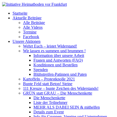
Startseite
Aktuelle Beiträge
Alle Beiträge
Alle Videos
Termine
Facebook
Unsere Aktionen
Wehrt Euch – leistet Widerstand!
Wir lassen es summen und brummen !
Information über unsere Arbeit
Fragen und Antworten (FAQ)
Konditionen und Bestellen
Spenden
Blühstreifen-Patinnen und Paten
Kartoffeln – Protestknolle 2021
Bunte Feld statt Beton! Steine
111 Kreuze – bunte Zeichen des Widerstands!
GRÜN statt GRAU – Die Menschenkette
Die Menschenkette
Liste der Teilnehmer
MEHR ALS DABEI SEIN & mithelfen
Details zum Event
Info für Gruppen, Vereine und Unternehmen