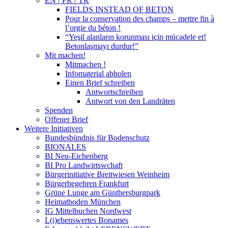
EN / FR / TR
FIELDS INSTEAD OF BETON
Pour la conservation des champs – mettre fin à
l’orgie du béton !
“Yeşil alanların korunması için mücadele et!
Betonlaşmayı durdur!”
Mit machen!
Mitmachen !
Infomaterial abholen
Einen Brief schreiben
Antwortschreiben
Antwort von den Landräten
Spenden
Offener Brief
Weitere Initiativen
Bundesbündnis für Bodenschutz
BIONALES
BI Neu-Eichenberg
BI Pro Landwirtswchaft
Bürgerinitiative Breitwiesen Weinheim
Bürgerbegehren Frankfurt
Grüne Lunge am Günthersburgpark
Heimatboden München
IG Mittelbuchen Nordwest
L(i)ebenswertes Bonames