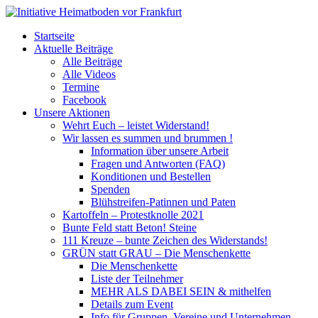
Startseite
Aktuelle Beiträge
Alle Beiträge
Alle Videos
Termine
Facebook
Unsere Aktionen
Wehrt Euch – leistet Widerstand!
Wir lassen es summen und brummen !
Information über unsere Arbeit
Fragen und Antworten (FAQ)
Konditionen und Bestellen
Spenden
Blühstreifen-Patinnen und Paten
Kartoffeln – Protestknolle 2021
Bunte Feld statt Beton! Steine
111 Kreuze – bunte Zeichen des Widerstands!
GRÜN statt GRAU – Die Menschenkette
Die Menschenkette
Liste der Teilnehmer
MEHR ALS DABEI SEIN & mithelfen
Details zum Event
Info für Gruppen, Vereine und Unternehmen