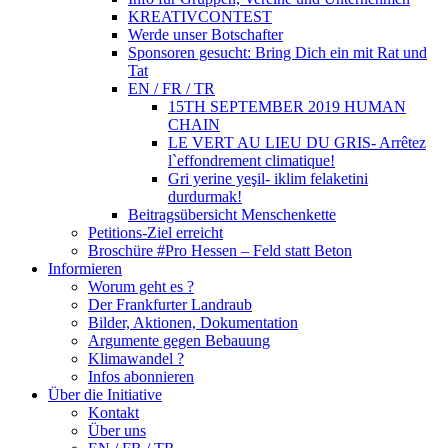
KREATIVCONTEST
Werde unser Botschafter
Sponsoren gesucht: Bring Dich ein mit Rat und
Tat
EN / FR / TR
15TH SEPTEMBER 2019 HUMAN
CHAIN
LE VERT AU LIEU DU GRIS- Arrêtez
l`effondrement climatique!
Gri yerine yeşil- iklim felaketini
durdurmak!
Beitragsübersicht Menschenkette
Petitions-Ziel erreicht
Broschüre #Pro Hessen – Feld statt Beton
Informieren
Worum geht es ?
Der Frankfurter Landraub
Bilder, Aktionen, Dokumentation
Argumente gegen Bebauung
Klimawandel ?
Infos abonnieren
Über die Initiative
Kontakt
Über uns