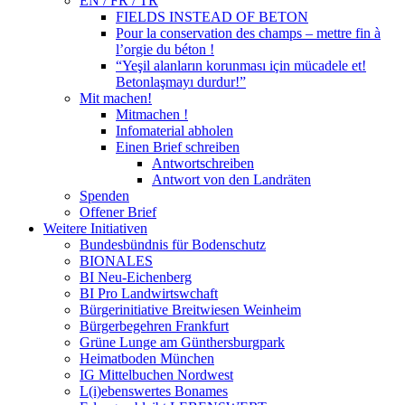
EN / FR / TR
FIELDS INSTEAD OF BETON
Pour la conservation des champs – mettre fin à
l’orgie du béton !
“Yeşil alanların korunması için mücadele et!
Betonlaşmayı durdur!”
Mit machen!
Mitmachen !
Infomaterial abholen
Einen Brief schreiben
Antwortschreiben
Antwort von den Landräten
Spenden
Offener Brief
Weitere Initiativen
Bundesbündnis für Bodenschutz
BIONALES
BI Neu-Eichenberg
BI Pro Landwirtswchaft
Bürgerinitiative Breitwiesen Weinheim
Bürgerbegehren Frankfurt
Grüne Lunge am Günthersburgpark
Heimatboden München
IG Mittelbuchen Nordwest
L(i)ebenswertes Bonames