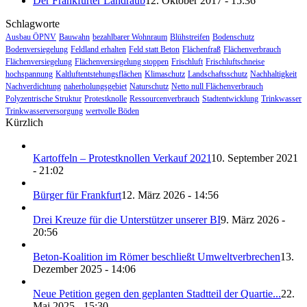
Der Frankfurter Landraub
12. Oktober 2017 - 15:36
Schlagworte
Ausbau ÖPNV
Bauwahn
bezahlbarer Wohnraum
Blühstreifen
Bodenschutz
Bodenversiegelung
Feldland erhalten
Feld statt Beton
Flächenfraß
Flächenverbrauch
Flächenversiegelung
Flächenversiegelung stoppen
Frischluft
Frischluftschneise
hochspannung
Kaltluftentstehungsflächen
Klimaschutz
Landschaftsschutz
Nachhaltigkeit
Nachverdichtung
naherholungsgebiet
Naturschutz
Netto null Flächenverbrauch
Polyzentrische Struktur
Protestknolle
Ressourcenverbrauch
Stadtentwicklung
Trinkwasser
Trinkwasserversorgung
wertvolle Böden
Kürzlich
Kartoffeln – Protestknollen Verkauf 2021
10. September 2021
- 21:02
Bürger für Frankfurt
12. März 2026 - 14:56
Drei Kreuze für die Unterstützer unserer BI
9. März 2026 -
20:56
Beton-Koalition im Römer beschließt Umweltverbrechen
13.
Dezember 2025 - 14:06
Neue Petition gegen den geplanten Stadtteil der Quartie...
22.
Mai 2025 - 15:30