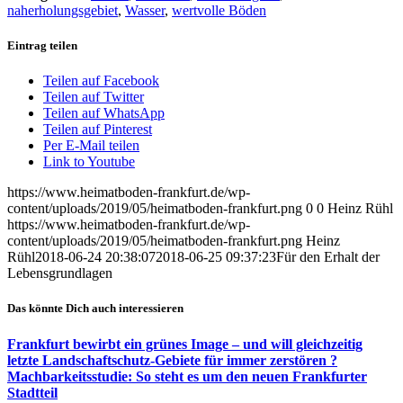
naherholungsgebiet
,
Wasser
,
wertvolle Böden
Eintrag teilen
Teilen auf Facebook
Teilen auf Twitter
Teilen auf WhatsApp
Teilen auf Pinterest
Per E-Mail teilen
Link to Youtube
https://www.heimatboden-frankfurt.de/wp-
content/uploads/2019/05/heimatboden-frankfurt.png
0
0
Heinz Rühl
https://www.heimatboden-frankfurt.de/wp-
content/uploads/2019/05/heimatboden-frankfurt.png
Heinz
Rühl
2018-06-24 20:38:07
2018-06-25 09:37:23
Für den Erhalt der
Lebensgrundlagen
Das könnte Dich auch interessieren
Frankfurt bewirbt ein grünes Image – und will gleichzeitig
letzte Landschaftschutz-Gebiete für immer zerstören ?
Machbarkeitsstudie: So steht es um den neuen Frankfurter
Stadtteil