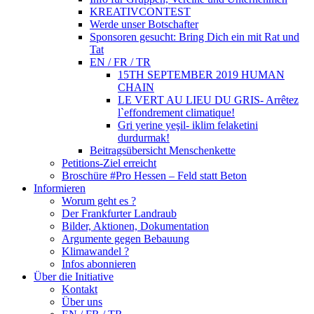
KREATIVCONTEST
Werde unser Botschafter
Sponsoren gesucht: Bring Dich ein mit Rat und
Tat
EN / FR / TR
15TH SEPTEMBER 2019 HUMAN
CHAIN
LE VERT AU LIEU DU GRIS- Arrêtez
l`effondrement climatique!
Gri yerine yeşil- iklim felaketini
durdurmak!
Beitragsübersicht Menschenkette
Petitions-Ziel erreicht
Broschüre #Pro Hessen – Feld statt Beton
Informieren
Worum geht es ?
Der Frankfurter Landraub
Bilder, Aktionen, Dokumentation
Argumente gegen Bebauung
Klimawandel ?
Infos abonnieren
Über die Initiative
Kontakt
Über uns