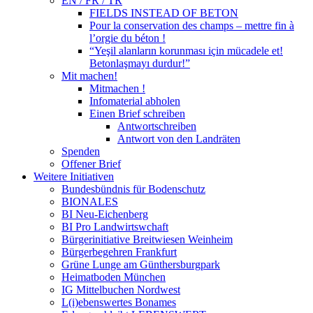
EN / FR / TR
FIELDS INSTEAD OF BETON
Pour la conservation des champs – mettre fin à
l’orgie du béton !
“Yeşil alanların korunması için mücadele et!
Betonlaşmayı durdur!”
Mit machen!
Mitmachen !
Infomaterial abholen
Einen Brief schreiben
Antwortschreiben
Antwort von den Landräten
Spenden
Offener Brief
Weitere Initiativen
Bundesbündnis für Bodenschutz
BIONALES
BI Neu-Eichenberg
BI Pro Landwirtswchaft
Bürgerinitiative Breitwiesen Weinheim
Bürgerbegehren Frankfurt
Grüne Lunge am Günthersburgpark
Heimatboden München
IG Mittelbuchen Nordwest
L(i)ebenswertes Bonames