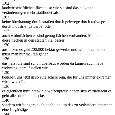
1:02
landwirtschaftlichen flächen so wie sie sind das da keine
veränderungen mehr stattfindet :also
1:07
keine überbauung durch straßen durch gehwege durch radwege
durch industrie- gewerbe- oder
1:13
auch wohnflächen es sind genug flächen vorhanden. Man kann
diese flächen in den städten viel besser
1:20
ausnutzen es gibt 200.000 hektar gewerbe und wohnbrachen da
muss man nur mal ran gehen,
1:26
das heißt die sind schon überbaut worden da kamen auch neue
wohnung. darauf stellen wir
1:30
begeben uns jetzt in so eine schere rein, die für uns immer extremer
wird. wo sollte
1:36
es eigentlich hinführen? die weizenpreise haben sich verdreifacht es
geht alles durch die decke,
1:40
sondern wir hungern auch noch und um das zu verhindern brauchen
eine langfristige
1:44