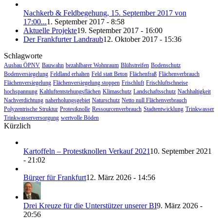
Nachkerb & Feldbegehung, 15. September 2017 von
17:00...
1. September 2017 - 8:58
Aktuelle Projekte
19. September 2017 - 16:00
Der Frankfurter Landraub
12. Oktober 2017 - 15:36
Schlagworte
Ausbau ÖPNV
Bauwahn
bezahlbarer Wohnraum
Blühstreifen
Bodenschutz
Bodenversiegelung
Feldland erhalten
Feld statt Beton
Flächenfraß
Flächenverbrauch
Flächenversiegelung
Flächenversiegelung stoppen
Frischluft
Frischluftschneise
hochspannung
Kaltluftentstehungsflächen
Klimaschutz
Landschaftsschutz
Nachhaltigkeit
Nachverdichtung
naherholungsgebiet
Naturschutz
Netto null Flächenverbrauch
Polyzentrische Struktur
Protestknolle
Ressourcenverbrauch
Stadtentwicklung
Trinkwasser
Trinkwasserversorgung
wertvolle Böden
Kürzlich
Kartoffeln – Protestknollen Verkauf 2021
10. September 2021
- 21:02
Bürger für Frankfurt
12. März 2026 - 14:56
Drei Kreuze für die Unterstützer unserer BI
9. März 2026 -
20:56