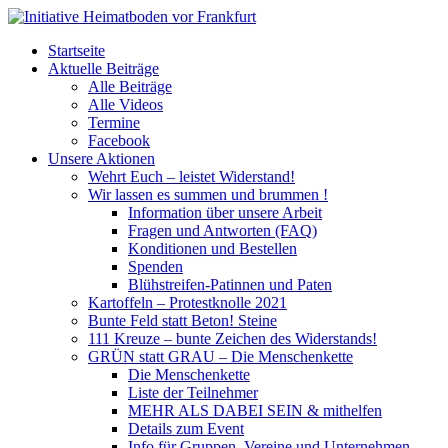
Startseite
Aktuelle Beiträge
Alle Beiträge
Alle Videos
Termine
Facebook
Unsere Aktionen
Wehrt Euch – leistet Widerstand!
Wir lassen es summen und brummen !
Information über unsere Arbeit
Fragen und Antworten (FAQ)
Konditionen und Bestellen
Spenden
Blühstreifen-Patinnen und Paten
Kartoffeln – Protestknolle 2021
Bunte Feld statt Beton! Steine
111 Kreuze – bunte Zeichen des Widerstands!
GRÜN statt GRAU – Die Menschenkette
Die Menschenkette
Liste der Teilnehmer
MEHR ALS DABEI SEIN & mithelfen
Details zum Event
Info für Gruppen, Vereine und Unternehmen