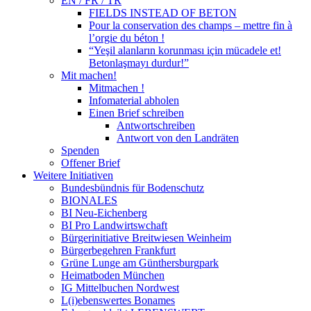
EN / FR / TR
FIELDS INSTEAD OF BETON
Pour la conservation des champs – mettre fin à
l’orgie du béton !
“Yeşil alanların korunması için mücadele et!
Betonlaşmayı durdur!”
Mit machen!
Mitmachen !
Infomaterial abholen
Einen Brief schreiben
Antwortschreiben
Antwort von den Landräten
Spenden
Offener Brief
Weitere Initiativen
Bundesbündnis für Bodenschutz
BIONALES
BI Neu-Eichenberg
BI Pro Landwirtswchaft
Bürgerinitiative Breitwiesen Weinheim
Bürgerbegehren Frankfurt
Grüne Lunge am Günthersburgpark
Heimatboden München
IG Mittelbuchen Nordwest
L(i)ebenswertes Bonames