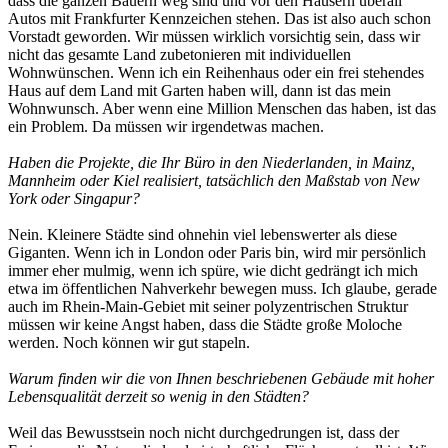
dass die ganzen Bauern weg sind und vor den Häusern überall
Autos mit Frankfurter Kennzeichen stehen. Das ist also auch schon
Vorstadt geworden. Wir müssen wirklich vorsichtig sein, dass wir
nicht das gesamte Land zubetonieren mit individuellen
Wohnwünschen. Wenn ich ein Reihenhaus oder ein frei stehendes
Haus auf dem Land mit Garten haben will, dann ist das mein
Wohnwunsch. Aber wenn eine Million Menschen das haben, ist das
ein Problem. Da müssen wir irgendetwas machen.
Haben die Projekte, die Ihr Büro in den Niederlanden, in Mainz,
Mannheim oder Kiel realisiert, tatsächlich den Maßstab von New
York oder Singapur?
Nein. Kleinere Städte sind ohnehin viel lebenswerter als diese
Giganten. Wenn ich in London oder Paris bin, wird mir persönlich
immer eher mulmig, wenn ich spüre, wie dicht gedrängt ich mich
etwa im öffentlichen Nahverkehr bewegen muss. Ich glaube, gerade
auch im Rhein-Main-Gebiet mit seiner polyzentrischen Struktur
müssen wir keine Angst haben, dass die Städte große Moloche
werden. Noch können wir gut stapeln.
Warum finden wir die von Ihnen beschriebenen Gebäude mit hoher
Lebensqualität derzeit so wenig in den Städten?
Weil das Bewusstsein noch nicht durchgedrungen ist, dass der