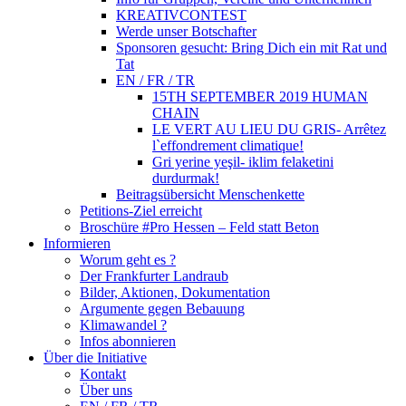
KREATIVCONTEST
Werde unser Botschafter
Sponsoren gesucht: Bring Dich ein mit Rat und
Tat
EN / FR / TR
15TH SEPTEMBER 2019 HUMAN
CHAIN
LE VERT AU LIEU DU GRIS- Arrêtez
l`effondrement climatique!
Gri yerine yeşil- iklim felaketini
durdurmak!
Beitragsübersicht Menschenkette
Petitions-Ziel erreicht
Broschüre #Pro Hessen – Feld statt Beton
Informieren
Worum geht es ?
Der Frankfurter Landraub
Bilder, Aktionen, Dokumentation
Argumente gegen Bebauung
Klimawandel ?
Infos abonnieren
Über die Initiative
Kontakt
Über uns