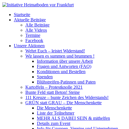
Startseite
Aktuelle Beiträge
Alle Beiträge
Alle Videos
Termine
Facebook
Unsere Aktionen
Wehrt Euch – leistet Widerstand!
Wir lassen es summen und brummen !
Information über unsere Arbeit
Fragen und Antworten (FAQ)
Konditionen und Bestellen
Spenden
Blühstreifen-Patinnen und Paten
Kartoffeln – Protestknolle 2021
Bunte Feld statt Beton! Steine
111 Kreuze – bunte Zeichen des Widerstands!
GRÜN statt GRAU – Die Menschenkette
Die Menschenkette
Liste der Teilnehmer
MEHR ALS DABEI SEIN & mithelfen
Details zum Event
Info für Gruppen, Vereine und Unternehmen