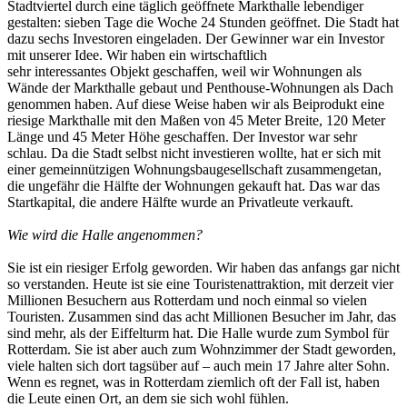
Stadtviertel durch eine täglich geöffnete Markthalle lebendiger
gestalten: sieben Tage die Woche 24 Stunden geöffnet. Die Stadt hat
dazu sechs Investoren eingeladen. Der Gewinner war ein Investor
mit unserer Idee. Wir haben ein wirtschaftlich
sehr interessantes Objekt geschaffen, weil wir Wohnungen als
Wände der Markthalle gebaut und Penthouse-Wohnungen als Dach
genommen haben. Auf diese Weise haben wir als Beiprodukt eine
riesige Markthalle mit den Maßen von 45 Meter Breite, 120 Meter
Länge und 45 Meter Höhe geschaffen. Der Investor war sehr
schlau. Da die Stadt selbst nicht investieren wollte, hat er sich mit
einer gemeinnützigen Wohnungsbaugesellschaft zusammengetan,
die ungefähr die Hälfte der Wohnungen gekauft hat. Das war das
Startkapital, die andere Hälfte wurde an Privatleute verkauft.
Wie wird die Halle angenommen?
Sie ist ein riesiger Erfolg geworden. Wir haben das anfangs gar nicht
so verstanden. Heute ist sie eine Touristenattraktion, mit derzeit vier
Millionen Besuchern aus Rotterdam und noch einmal so vielen
Touristen. Zusammen sind das acht Millionen Besucher im Jahr, das
sind mehr, als der Eiffelturm hat. Die Halle wurde zum Symbol für
Rotterdam. Sie ist aber auch zum Wohnzimmer der Stadt geworden,
viele halten sich dort tagsüber auf – auch mein 17 Jahre alter Sohn.
Wenn es regnet, was in Rotterdam ziemlich oft der Fall ist, haben
die Leute einen Ort, an dem sie sich wohl fühlen.