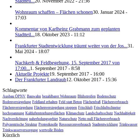
Stadtteil...
20. November 2022 - 21:36
Wohnraum schaffen – Flächen schonen
30. Januar 2024 -
17:03
Kommentar von Karlheinz Grabmann zum geplanten
Stadtteil...
18. Oktober 2023 - 11:12
Frankfurter Stadtentwicklung träumt weiter von der Jos...
31.
Mai 2024 - 18:07
Nachkerb & Feldbegehung, 15. September 2017 von
17:00...
1. September 2017 - 8:58
Aktuelle Projekte
19. September 2017 - 16:00
Der Frankfurter Landraub
12. Oktober 2017 - 15:36
Schlagworte
Ausbau ÖPNV
Bauwahn
bezahlbarer Wohnraum
Blühstreifen
Bodenschutz
Bodenversiegelung
Feldland erhalten
Feld statt Beton
Flächenfraß
Flächenverbrauch
Flächenversiegelung
Flächenversiegelung stoppen
Frischluft
Frischluftschneise
hochspannung
Kaltluftentstehungsflächen
Klimaschutz
Landschaftsschutz
Nachhaltigkeit
Nachverdichtung
naherholungsgebiet
Naturschutz
Netto null Flächenverbrauch
Polyzentrische Struktur
Protestknolle
Ressourcenverbrauch
Stadtentwicklung
Trinkwasser
Trinkwasserversorgung
wertvolle Böden
Kürzlich