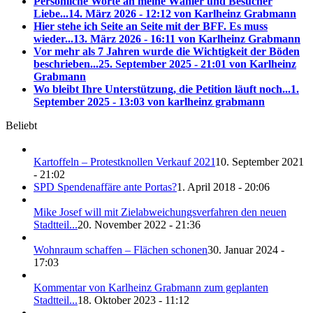
Persönliche Worte an meine Wähler und Besucher
Liebe...
14. März 2026 - 12:12 von Karlheinz Grabmann
Hier stehe ich Seite an Seite mit der BFF. Es muss
wieder...
13. März 2026 - 16:11 von Karlheinz Grabmann
Vor mehr als 7 Jahren wurde die Wichtigkeit der Böden
beschrieben...
25. September 2025 - 21:01 von Karlheinz
Grabmann
Wo bleibt Ihre Unterstützung, die Petition läuft noch...
1.
September 2025 - 13:03 von karlheinz grabmann
Beliebt
Kartoffeln – Protestknollen Verkauf 2021
10. September 2021
- 21:02
SPD Spendenaffäre ante Portas?
1. April 2018 - 20:06
Mike Josef will mit Zielabweichungsverfahren den neuen
Stadtteil...
20. November 2022 - 21:36
Wohnraum schaffen – Flächen schonen
30. Januar 2024 -
17:03
Kommentar von Karlheinz Grabmann zum geplanten
Stadtteil...
18. Oktober 2023 - 11:12