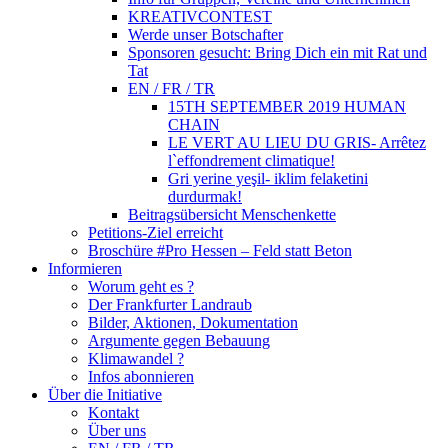
KREATIVCONTEST
Werde unser Botschafter
Sponsoren gesucht: Bring Dich ein mit Rat und
Tat
EN / FR / TR
15TH SEPTEMBER 2019 HUMAN
CHAIN
LE VERT AU LIEU DU GRIS- Arrêtez
l`effondrement climatique!
Gri yerine yeşil- iklim felaketini
durdurmak!
Beitragsübersicht Menschenkette
Petitions-Ziel erreicht
Broschüre #Pro Hessen – Feld statt Beton
Informieren
Worum geht es ?
Der Frankfurter Landraub
Bilder, Aktionen, Dokumentation
Argumente gegen Bebauung
Klimawandel ?
Infos abonnieren
Über die Initiative
Kontakt
Über uns