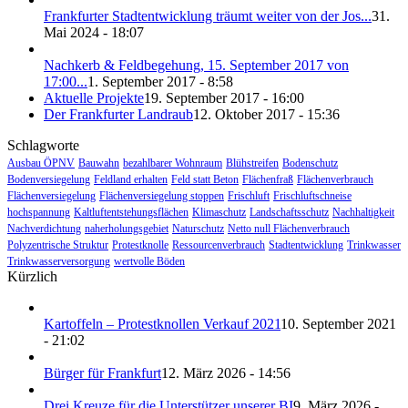
Frankfurter Stadtentwicklung träumt weiter von der Jos...
31.
Mai 2024 - 18:07
Nachkerb & Feldbegehung, 15. September 2017 von
17:00...
1. September 2017 - 8:58
Aktuelle Projekte
19. September 2017 - 16:00
Der Frankfurter Landraub
12. Oktober 2017 - 15:36
Schlagworte
Ausbau ÖPNV
Bauwahn
bezahlbarer Wohnraum
Blühstreifen
Bodenschutz
Bodenversiegelung
Feldland erhalten
Feld statt Beton
Flächenfraß
Flächenverbrauch
Flächenversiegelung
Flächenversiegelung stoppen
Frischluft
Frischluftschneise
hochspannung
Kaltluftentstehungsflächen
Klimaschutz
Landschaftsschutz
Nachhaltigkeit
Nachverdichtung
naherholungsgebiet
Naturschutz
Netto null Flächenverbrauch
Polyzentrische Struktur
Protestknolle
Ressourcenverbrauch
Stadtentwicklung
Trinkwasser
Trinkwasserversorgung
wertvolle Böden
Kürzlich
Kartoffeln – Protestknollen Verkauf 2021
10. September 2021
- 21:02
Bürger für Frankfurt
12. März 2026 - 14:56
Drei Kreuze für die Unterstützer unserer BI
9. März 2026 -