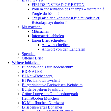
EN / FR / TR
FIELDS INSTEAD OF BETON
Pour la conservation des champs – mettre fin à
l’orgie du béton !
“Yeşil alanların korunması için mücadele et!
Betonlaşmayı durdur!”
Mit machen!
Mitmachen !
Infomaterial abholen
Einen Brief schreiben
Antwortschreiben
Antwort von den Landräten
Spenden
Offener Brief
Weitere Initiativen
Bundesbündnis für Bodenschutz
BIONALES
BI Neu-Eichenberg
BI Pro Landwirtswchaft
Bürgerinitiative Breitwiesen Weinheim
Bürgerbegehren Frankfurt
Grüne Lunge am Günthersburgpark
Heimatboden München
IG Mittelbuchen Nordwest
L(i)ebenswertes Bonames