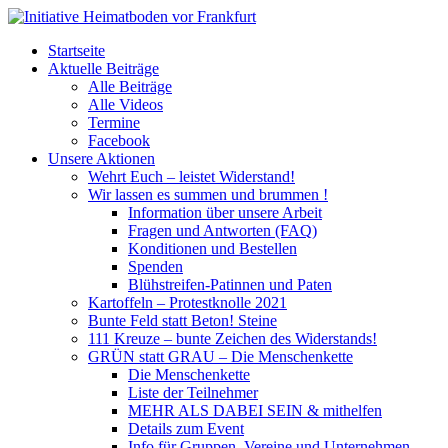
Startseite
Aktuelle Beiträge
Alle Beiträge
Alle Videos
Termine
Facebook
Unsere Aktionen
Wehrt Euch – leistet Widerstand!
Wir lassen es summen und brummen !
Information über unsere Arbeit
Fragen und Antworten (FAQ)
Konditionen und Bestellen
Spenden
Blühstreifen-Patinnen und Paten
Kartoffeln – Protestknolle 2021
Bunte Feld statt Beton! Steine
111 Kreuze – bunte Zeichen des Widerstands!
GRÜN statt GRAU – Die Menschenkette
Die Menschenkette
Liste der Teilnehmer
MEHR ALS DABEI SEIN & mithelfen
Details zum Event
Info für Gruppen, Vereine und Unternehmen