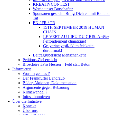
KREATIVCONTEST
Werde unser Botschafter
Sponsoren gesucht: Bring Dich ein mit Rat und
Tat
EN / FR / TR
15TH SEPTEMBER 2019 HUMAN
CHAIN
LE VERT AU LIEU DU GRIS- Arrêtez
l`effondrement climatique!
Gri yerine yeşil- iklim felaketini
durdurmak!
Beitragsübersicht Menschenkette
Petitions-Ziel erreicht
Broschüre #Pro Hessen – Feld statt Beton
Informieren
Worum geht es ?
Der Frankfurter Landraub
Bilder, Aktionen, Dokumentation
Argumente gegen Bebauung
Klimawandel ?
Infos abonnieren
Über die Initiative
Kontakt
Über uns