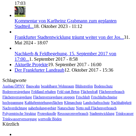
17:03
Kommentar von Karlheinz Grabmann zum geplanten
Stadtteil...
18. Oktober 2023 - 11:12
Frankfurter Stadtentwicklung träumt weiter von der Jos...
31.
Mai 2024 - 18:07
Nachkerb & Feldbegehung, 15. September 2017 von
17:00...
1. September 2017 - 8:58
Aktuelle Projekte
19. September 2017 - 16:00
Der Frankfurter Landraub
12. Oktober 2017 - 15:36
Schlagworte
Ausbau ÖPNV
Bauwahn
bezahlbarer Wohnraum
Blühstreifen
Bodenschutz
Bodenversiegelung
Feldland erhalten
Feld statt Beton
Flächenfraß
Flächenverbrauch
Flächenversiegelung
Flächenversiegelung stoppen
Frischluft
Frischluftschneise
hochspannung
Kaltluftentstehungsflächen
Klimaschutz
Landschaftsschutz
Nachhaltigkeit
Nachverdichtung
naherholungsgebiet
Naturschutz
Netto null Flächenverbrauch
Polyzentrische Struktur
Protestknolle
Ressourcenverbrauch
Stadtentwicklung
Trinkwasser
Trinkwasserversorgung
wertvolle Böden
Kürzlich