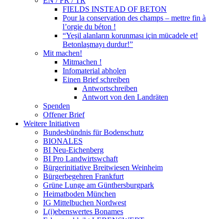
EN / FR / TR
FIELDS INSTEAD OF BETON
Pour la conservation des champs – mettre fin à
l’orgie du béton !
“Yeşil alanların korunması için mücadele et!
Betonlaşmayı durdur!”
Mit machen!
Mitmachen !
Infomaterial abholen
Einen Brief schreiben
Antwortschreiben
Antwort von den Landräten
Spenden
Offener Brief
Weitere Initiativen
Bundesbündnis für Bodenschutz
BIONALES
BI Neu-Eichenberg
BI Pro Landwirtswchaft
Bürgerinitiative Breitwiesen Weinheim
Bürgerbegehren Frankfurt
Grüne Lunge am Günthersburgpark
Heimatboden München
IG Mittelbuchen Nordwest
L(i)ebenswertes Bonames