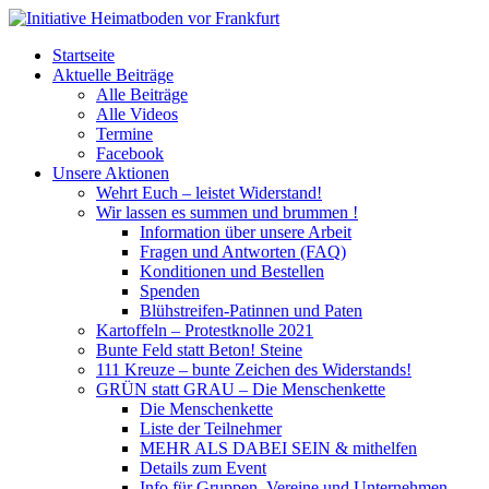
Startseite
Aktuelle Beiträge
Alle Beiträge
Alle Videos
Termine
Facebook
Unsere Aktionen
Wehrt Euch – leistet Widerstand!
Wir lassen es summen und brummen !
Information über unsere Arbeit
Fragen und Antworten (FAQ)
Konditionen und Bestellen
Spenden
Blühstreifen-Patinnen und Paten
Kartoffeln – Protestknolle 2021
Bunte Feld statt Beton! Steine
111 Kreuze – bunte Zeichen des Widerstands!
GRÜN statt GRAU – Die Menschenkette
Die Menschenkette
Liste der Teilnehmer
MEHR ALS DABEI SEIN & mithelfen
Details zum Event
Info für Gruppen, Vereine und Unternehmen