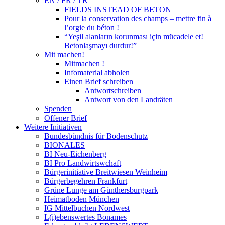
EN / FR / TR
FIELDS INSTEAD OF BETON
Pour la conservation des champs – mettre fin à
l’orgie du béton !
“Yeşil alanların korunması için mücadele et!
Betonlaşmayı durdur!”
Mit machen!
Mitmachen !
Infomaterial abholen
Einen Brief schreiben
Antwortschreiben
Antwort von den Landräten
Spenden
Offener Brief
Weitere Initiativen
Bundesbündnis für Bodenschutz
BIONALES
BI Neu-Eichenberg
BI Pro Landwirtswchaft
Bürgerinitiative Breitwiesen Weinheim
Bürgerbegehren Frankfurt
Grüne Lunge am Günthersburgpark
Heimatboden München
IG Mittelbuchen Nordwest
L(i)ebenswertes Bonames