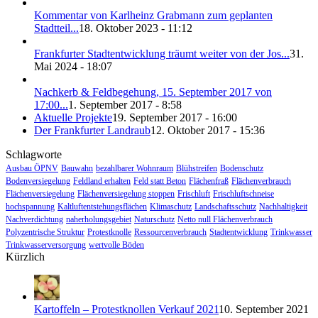
Kommentar von Karlheinz Grabmann zum geplanten
Stadtteil...
18. Oktober 2023 - 11:12
Frankfurter Stadtentwicklung träumt weiter von der Jos...
31.
Mai 2024 - 18:07
Nachkerb & Feldbegehung, 15. September 2017 von
17:00...
1. September 2017 - 8:58
Aktuelle Projekte
19. September 2017 - 16:00
Der Frankfurter Landraub
12. Oktober 2017 - 15:36
Schlagworte
Ausbau ÖPNV
Bauwahn
bezahlbarer Wohnraum
Blühstreifen
Bodenschutz
Bodenversiegelung
Feldland erhalten
Feld statt Beton
Flächenfraß
Flächenverbrauch
Flächenversiegelung
Flächenversiegelung stoppen
Frischluft
Frischluftschneise
hochspannung
Kaltluftentstehungsflächen
Klimaschutz
Landschaftsschutz
Nachhaltigkeit
Nachverdichtung
naherholungsgebiet
Naturschutz
Netto null Flächenverbrauch
Polyzentrische Struktur
Protestknolle
Ressourcenverbrauch
Stadtentwicklung
Trinkwasser
Trinkwasserversorgung
wertvolle Böden
Kürzlich
Kartoffeln – Protestknollen Verkauf 2021
10. September 2021