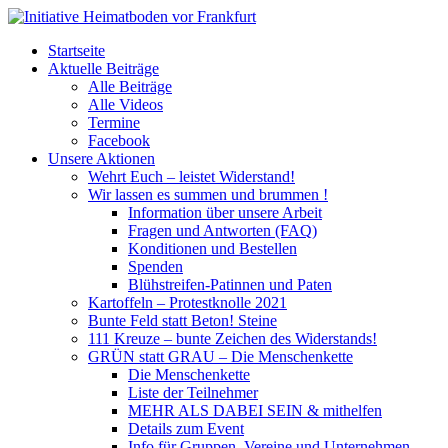
Startseite
Aktuelle Beiträge
Alle Beiträge
Alle Videos
Termine
Facebook
Unsere Aktionen
Wehrt Euch – leistet Widerstand!
Wir lassen es summen und brummen !
Information über unsere Arbeit
Fragen und Antworten (FAQ)
Konditionen und Bestellen
Spenden
Blühstreifen-Patinnen und Paten
Kartoffeln – Protestknolle 2021
Bunte Feld statt Beton! Steine
111 Kreuze – bunte Zeichen des Widerstands!
GRÜN statt GRAU – Die Menschenkette
Die Menschenkette
Liste der Teilnehmer
MEHR ALS DABEI SEIN & mithelfen
Details zum Event
Info für Gruppen, Vereine und Unternehmen