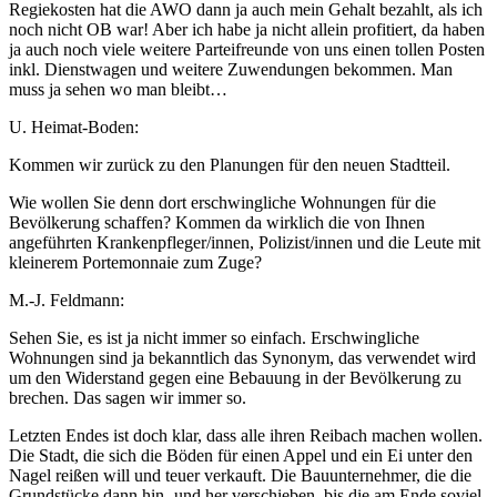
Regiekosten hat die AWO dann ja auch mein Gehalt bezahlt, als ich
noch nicht OB war! Aber ich habe ja nicht allein profitiert, da haben
ja auch noch viele weitere Parteifreunde von uns einen tollen Posten
inkl. Dienstwagen und weitere Zuwendungen bekommen. Man
muss ja sehen wo man bleibt…
U. Heimat-Boden:
Kommen wir zurück zu den Planungen für den neuen Stadtteil.
Wie wollen Sie denn dort erschwingliche Wohnungen für die
Bevölkerung schaffen? Kommen da wirklich die von Ihnen
angeführten Krankenpfleger/innen, Polizist/innen und die Leute mit
kleinerem Portemonnaie zum Zuge?
M.-J. Feldmann:
Sehen Sie, es ist ja nicht immer so einfach. Erschwingliche
Wohnungen sind ja bekanntlich das Synonym, das verwendet wird
um den Widerstand gegen eine Bebauung in der Bevölkerung zu
brechen. Das sagen wir immer so.
Letzten Endes ist doch klar, dass alle ihren Reibach machen wollen.
Die Stadt, die sich die Böden für einen Appel und ein Ei unter den
Nagel reißen will und teuer verkauft. Die Bauunternehmer, die die
Grundstücke dann hin- und her verschieben, bis die am Ende soviel