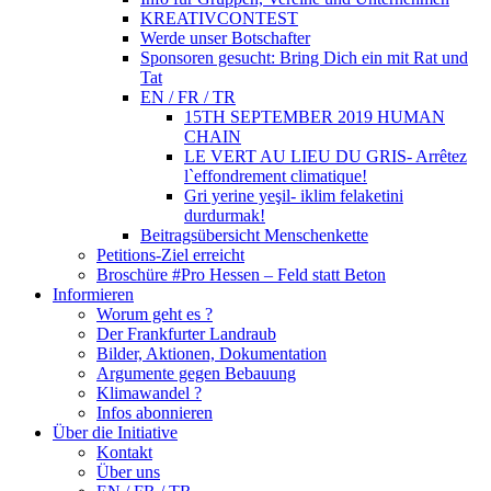
KREATIVCONTEST
Werde unser Botschafter
Sponsoren gesucht: Bring Dich ein mit Rat und
Tat
EN / FR / TR
15TH SEPTEMBER 2019 HUMAN
CHAIN
LE VERT AU LIEU DU GRIS- Arrêtez
l`effondrement climatique!
Gri yerine yeşil- iklim felaketini
durdurmak!
Beitragsübersicht Menschenkette
Petitions-Ziel erreicht
Broschüre #Pro Hessen – Feld statt Beton
Informieren
Worum geht es ?
Der Frankfurter Landraub
Bilder, Aktionen, Dokumentation
Argumente gegen Bebauung
Klimawandel ?
Infos abonnieren
Über die Initiative
Kontakt
Über uns