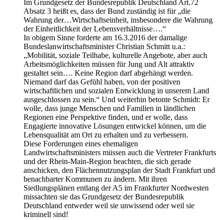
Im Grundgesetz der Bundesrepublik Deutschland Art.72
Absatz 3 heißt es, dass der Bund zuständig ist für „die
Wahrung der…Wirtschaftseinheit, insbesondere die Wahrung
der Einheitlichkeit der Lebensverhältnisse….“
In obigem Sinne forderte am 16.3.2016 der damalige
Bundeslanwirtschaftsminister Christian Schmitt u.a.:
„Mobilität, soziale Teilhabe, kulturelle Angebote, aber auch
Arbeitsmöglichkeiten müssen für Jung und Alt attraktiv
gestaltet sein…. Keine Region darf abgehängt werden.
Niemand darf das Gefühl haben, von der positiven
wirtschaftlichen und sozialen Entwicklung in unserem Land
ausgeschlossen zu sein.“ Und weiterhin betonte Schmidt: Er
wolle, dass junge Menschen und Familien in ländlichen
Regionen eine Perspektive finden, und er wolle, dass
Engagierte innovative Lösungen entwickel können, um die
Lebensqualität am Ort zu erhalten und zu verbessern.
Diese Forderungen eines ehemaligen
Landwirtschaftsministers müssen auch die Vertreter Frankfurts
und der Rhein-Main-Region beachten, die sich gerade
anschicken, den Flächennutzungsplan der Stadt Frankfurt und
benachbarter Kommunen zu ändern. Mit ihren
Siedlungsplänen entlang der A5 im Frankfurter Nordwesten
missachten sie das Grundgesetz der Bundesrepublik
Deutschland entweder weil sie unwissend oder weil sie
kriminell sind!