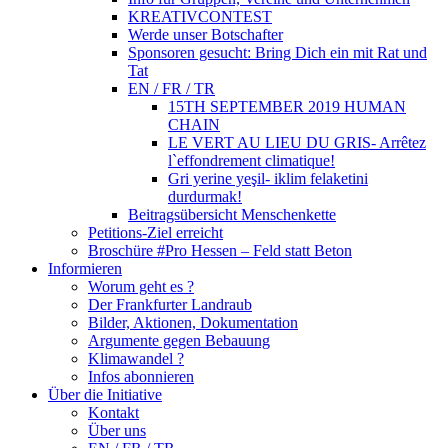
KREATIVCONTEST
Werde unser Botschafter
Sponsoren gesucht: Bring Dich ein mit Rat und
Tat
EN / FR / TR
15TH SEPTEMBER 2019 HUMAN
CHAIN
LE VERT AU LIEU DU GRIS- Arrêtez
l`effondrement climatique!
Gri yerine yeşil- iklim felaketini
durdurmak!
Beitragsübersicht Menschenkette
Petitions-Ziel erreicht
Broschüre #Pro Hessen – Feld statt Beton
Informieren
Worum geht es ?
Der Frankfurter Landraub
Bilder, Aktionen, Dokumentation
Argumente gegen Bebauung
Klimawandel ?
Infos abonnieren
Über die Initiative
Kontakt
Über uns