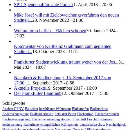
SPD Spendenaffäre ante Portas?
1. April 2018 - 20:06
Mike Josef will mit Zielabweichungsverfahren den neuen
Stadtteil...
20. November 2022 - 21:36
Wohnraum schaffen – Flächen schonen
30. Januar 2024 -
17:03
Kommentar von Karlheinz Grabmann zum geplanten
Stadtteil...
18. Oktober 2023 - 11:12
Frankfurter Stadtentwicklung träumt weiter von der Jos...
31.
Mai 2024 - 18:07
Nachkerb & Feldbegehung, 15. September 2017 von
17:00...
1. September 2017 - 8:58
Aktuelle Projekte
19. September 2017 - 16:00
Der Frankfurter Landraub
12. Oktober 2017 - 15:36
Schlagworte
Ausbau ÖPNV
Bauwahn
bezahlbarer Wohnraum
Blühstreifen
Bodenschutz
Bodenversiegelung
Feldland erhalten
Feld statt Beton
Flächenfraß
Flächenverbrauch
Flächenversiegelung
Flächenversiegelung stoppen
Frischluft
Frischluftschneise
hochspannung
Kaltluftentstehungsflächen
Klimaschutz
Landschaftsschutz
Nachhaltigkeit
Nachverdichtung
naherholungsgebiet
Naturschutz
Netto null Flächenverbrauch