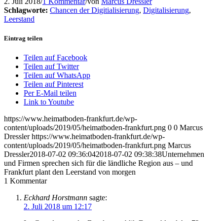
2. Juli 2018
/
1 Kommentar
/
von
Marcus Dressler
Schlagworte:
Chancen der Digitialisierung
,
Digitalisierung
,
Leerstand
Eintrag teilen
Teilen auf Facebook
Teilen auf Twitter
Teilen auf WhatsApp
Teilen auf Pinterest
Per E-Mail teilen
Link to Youtube
https://www.heimatboden-frankfurt.de/wp-
content/uploads/2019/05/heimatboden-frankfurt.png
0
0
Marcus
Dressler
https://www.heimatboden-frankfurt.de/wp-
content/uploads/2019/05/heimatboden-frankfurt.png
Marcus
Dressler
2018-07-02 09:36:04
2018-07-02 09:38:38
Unternehmen
und Firmen sprechen sich für die ländliche Region aus – und
Frankfurt plant den Leerstand von morgen
1
Kommentar
Eckhard Horstmann
sagte:
2. Juli 2018 um 12:17