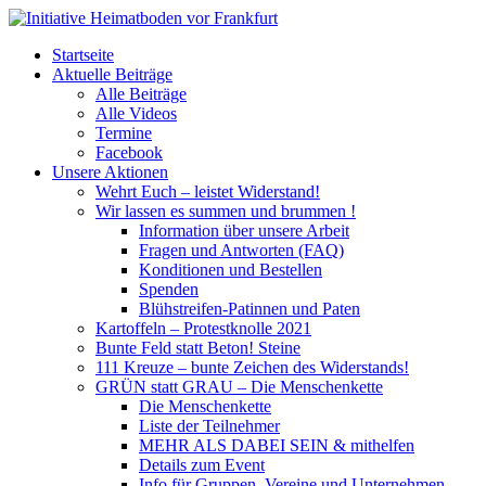
Startseite
Aktuelle Beiträge
Alle Beiträge
Alle Videos
Termine
Facebook
Unsere Aktionen
Wehrt Euch – leistet Widerstand!
Wir lassen es summen und brummen !
Information über unsere Arbeit
Fragen und Antworten (FAQ)
Konditionen und Bestellen
Spenden
Blühstreifen-Patinnen und Paten
Kartoffeln – Protestknolle 2021
Bunte Feld statt Beton! Steine
111 Kreuze – bunte Zeichen des Widerstands!
GRÜN statt GRAU – Die Menschenkette
Die Menschenkette
Liste der Teilnehmer
MEHR ALS DABEI SEIN & mithelfen
Details zum Event
Info für Gruppen, Vereine und Unternehmen