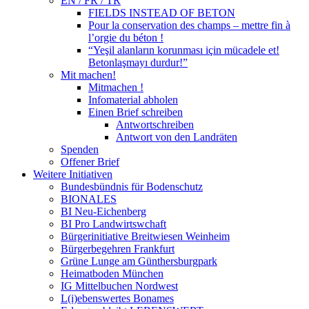
EN / FR / TR
FIELDS INSTEAD OF BETON
Pour la conservation des champs – mettre fin à
l’orgie du béton !
“Yeşil alanların korunması için mücadele et!
Betonlaşmayı durdur!”
Mit machen!
Mitmachen !
Infomaterial abholen
Einen Brief schreiben
Antwortschreiben
Antwort von den Landräten
Spenden
Offener Brief
Weitere Initiativen
Bundesbündnis für Bodenschutz
BIONALES
BI Neu-Eichenberg
BI Pro Landwirtswchaft
Bürgerinitiative Breitwiesen Weinheim
Bürgerbegehren Frankfurt
Grüne Lunge am Günthersburgpark
Heimatboden München
IG Mittelbuchen Nordwest
L(i)ebenswertes Bonames