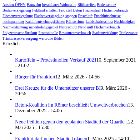
Ausbau ÖPNV
Bauwahn
bezahlbarer Wohnraum
Blühstreifen
Bodenschutz
Bodenversiegelung
Feldland erhalten
Feld statt Beton
Flächenfraß
Flächenverbrauch
Flächenversiegelung
Flächenversiegelung stoppen
Frischluft
Frischluftschneise
hochspannung
Kaltluftentstehungsflächen
Klimaschutz
Landschaftsschutz
Nachhaltigkeit
Nachverdichtung
naherholungsgebiet
Naturschutz
Netto null Flächenverbrauch
Polyzentrische Struktur
Protestknolle
Ressourcenverbrauch
Stadtentwicklung
Trinkwasser
Trinkwasserversorgung
wertvolle Böden
Kürzlich
Kartoffeln – Protestknollen Verkauf 2021
10. September 2021
- 21:02
Bürger für Frankfurt
12. März 2026 - 14:56
Drei Kreuze für die Unterstützer unserer BI
9. März 2026 -
20:56
Beton-Koalition im Römer beschließt Umweltverbrechen
13.
Dezember 2025 - 14:06
Neue Petition gegen den geplanten Stadtteil der Quartie...
22.
Mai 2025 - 15:30
Frankfurt darf neuen Stadtteil planen
1. März 2025 - 14:10