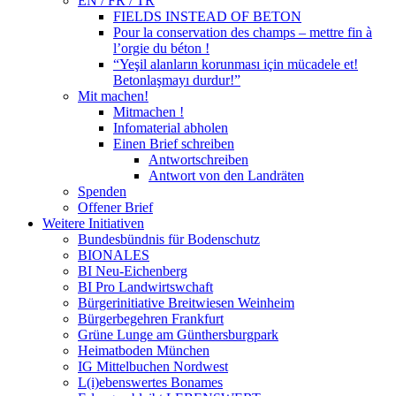
EN / FR / TR
FIELDS INSTEAD OF BETON
Pour la conservation des champs – mettre fin à
l’orgie du béton !
“Yeşil alanların korunması için mücadele et!
Betonlaşmayı durdur!”
Mit machen!
Mitmachen !
Infomaterial abholen
Einen Brief schreiben
Antwortschreiben
Antwort von den Landräten
Spenden
Offener Brief
Weitere Initiativen
Bundesbündnis für Bodenschutz
BIONALES
BI Neu-Eichenberg
BI Pro Landwirtswchaft
Bürgerinitiative Breitwiesen Weinheim
Bürgerbegehren Frankfurt
Grüne Lunge am Günthersburgpark
Heimatboden München
IG Mittelbuchen Nordwest
L(i)ebenswertes Bonames