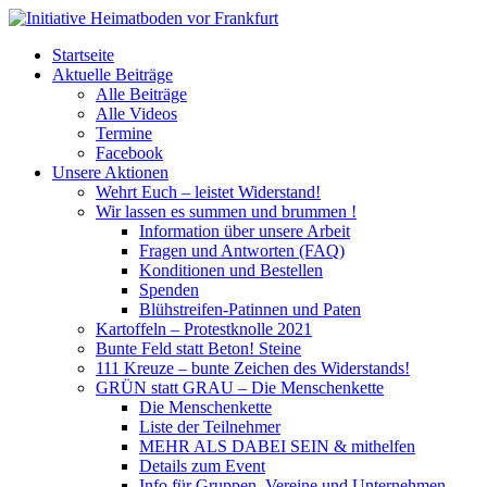
Startseite
Aktuelle Beiträge
Alle Beiträge
Alle Videos
Termine
Facebook
Unsere Aktionen
Wehrt Euch – leistet Widerstand!
Wir lassen es summen und brummen !
Information über unsere Arbeit
Fragen und Antworten (FAQ)
Konditionen und Bestellen
Spenden
Blühstreifen-Patinnen und Paten
Kartoffeln – Protestknolle 2021
Bunte Feld statt Beton! Steine
111 Kreuze – bunte Zeichen des Widerstands!
GRÜN statt GRAU – Die Menschenkette
Die Menschenkette
Liste der Teilnehmer
MEHR ALS DABEI SEIN & mithelfen
Details zum Event
Info für Gruppen, Vereine und Unternehmen