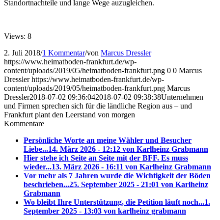
Standortnachteile und lange Wege auzugleichen.
Views: 8
2. Juli 2018
/
1 Kommentar
/
von
Marcus Dressler
https://www.heimatboden-frankfurt.de/wp-
content/uploads/2019/05/heimatboden-frankfurt.png
0
0
Marcus
Dressler
https://www.heimatboden-frankfurt.de/wp-
content/uploads/2019/05/heimatboden-frankfurt.png
Marcus
Dressler
2018-07-02 09:36:04
2018-07-02 09:38:38
Unternehmen
und Firmen sprechen sich für die ländliche Region aus – und
Frankfurt plant den Leerstand von morgen
Kommentare
Persönliche Worte an meine Wähler und Besucher
Liebe...
14. März 2026 - 12:12 von Karlheinz Grabmann
Hier stehe ich Seite an Seite mit der BFF. Es muss
wieder...
13. März 2026 - 16:11 von Karlheinz Grabmann
Vor mehr als 7 Jahren wurde die Wichtigkeit der Böden
beschrieben...
25. September 2025 - 21:01 von Karlheinz
Grabmann
Wo bleibt Ihre Unterstützung, die Petition läuft noch...
1.
September 2025 - 13:03 von karlheinz grabmann