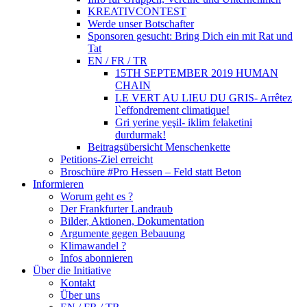
KREATIVCONTEST
Werde unser Botschafter
Sponsoren gesucht: Bring Dich ein mit Rat und
Tat
EN / FR / TR
15TH SEPTEMBER 2019 HUMAN
CHAIN
LE VERT AU LIEU DU GRIS- Arrêtez
l`effondrement climatique!
Gri yerine yeşil- iklim felaketini
durdurmak!
Beitragsübersicht Menschenkette
Petitions-Ziel erreicht
Broschüre #Pro Hessen – Feld statt Beton
Informieren
Worum geht es ?
Der Frankfurter Landraub
Bilder, Aktionen, Dokumentation
Argumente gegen Bebauung
Klimawandel ?
Infos abonnieren
Über die Initiative
Kontakt
Über uns