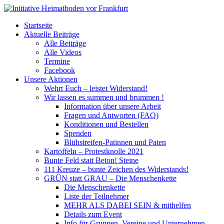
Startseite
Aktuelle Beiträge
Alle Beiträge
Alle Videos
Termine
Facebook
Unsere Aktionen
Wehrt Euch – leistet Widerstand!
Wir lassen es summen und brummen !
Information über unsere Arbeit
Fragen und Antworten (FAQ)
Konditionen und Bestellen
Spenden
Blühstreifen-Patinnen und Paten
Kartoffeln – Protestknolle 2021
Bunte Feld statt Beton! Steine
111 Kreuze – bunte Zeichen des Widerstands!
GRÜN statt GRAU – Die Menschenkette
Die Menschenkette
Liste der Teilnehmer
MEHR ALS DABEI SEIN & mithelfen
Details zum Event
Info für Gruppen, Vereine und Unternehmen