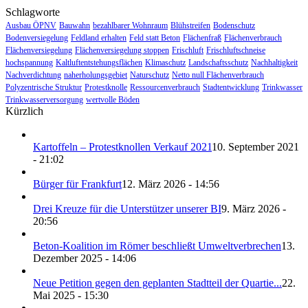
Schlagworte
Ausbau ÖPNV
Bauwahn
bezahlbarer Wohnraum
Blühstreifen
Bodenschutz
Bodenversiegelung
Feldland erhalten
Feld statt Beton
Flächenfraß
Flächenverbrauch
Flächenversiegelung
Flächenversiegelung stoppen
Frischluft
Frischluftschneise
hochspannung
Kaltluftentstehungsflächen
Klimaschutz
Landschaftsschutz
Nachhaltigkeit
Nachverdichtung
naherholungsgebiet
Naturschutz
Netto null Flächenverbrauch
Polyzentrische Struktur
Protestknolle
Ressourcenverbrauch
Stadtentwicklung
Trinkwasser
Trinkwasserversorgung
wertvolle Böden
Kürzlich
Kartoffeln – Protestknollen Verkauf 2021
10. September 2021
- 21:02
Bürger für Frankfurt
12. März 2026 - 14:56
Drei Kreuze für die Unterstützer unserer BI
9. März 2026 -
20:56
Beton-Koalition im Römer beschließt Umweltverbrechen
13.
Dezember 2025 - 14:06
Neue Petition gegen den geplanten Stadtteil der Quartie...
22.
Mai 2025 - 15:30