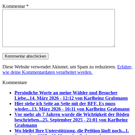
Kommentar
*
Diese Website verwendet Akismet, um Spam zu reduzieren.
Erfahre,
wie deine Kommentardaten verarbeitet werden.
Kommentare
Persönliche Worte an meine Wähler und Besucher
Liebe...
14. März 2026 - 12:12 von Karlheinz Grabmann
Hier stehe ich Seite an Seite mit der BFF. Es muss
wieder...
13. März 2026 - 16:11 von Karlheinz Grabmann
Vor mehr als 7 Jahren wurde die Wichtigkeit der Böden
beschrieben...
25. September 2025 - 21:01 von Karlheinz
Grabmann
Wo bleibt Ihre Unterstützung, die Petition läuft noch...
1.