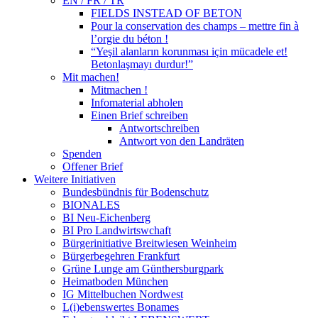
EN / FR / TR
FIELDS INSTEAD OF BETON
Pour la conservation des champs – mettre fin à
l’orgie du béton !
“Yeşil alanların korunması için mücadele et!
Betonlaşmayı durdur!”
Mit machen!
Mitmachen !
Infomaterial abholen
Einen Brief schreiben
Antwortschreiben
Antwort von den Landräten
Spenden
Offener Brief
Weitere Initiativen
Bundesbündnis für Bodenschutz
BIONALES
BI Neu-Eichenberg
BI Pro Landwirtswchaft
Bürgerinitiative Breitwiesen Weinheim
Bürgerbegehren Frankfurt
Grüne Lunge am Günthersburgpark
Heimatboden München
IG Mittelbuchen Nordwest
L(i)ebenswertes Bonames