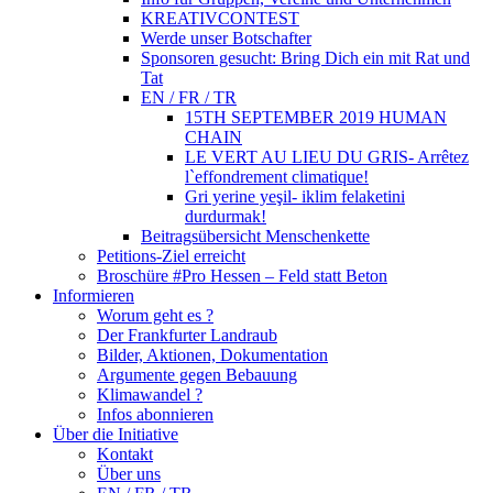
KREATIVCONTEST
Werde unser Botschafter
Sponsoren gesucht: Bring Dich ein mit Rat und
Tat
EN / FR / TR
15TH SEPTEMBER 2019 HUMAN
CHAIN
LE VERT AU LIEU DU GRIS- Arrêtez
l`effondrement climatique!
Gri yerine yeşil- iklim felaketini
durdurmak!
Beitragsübersicht Menschenkette
Petitions-Ziel erreicht
Broschüre #Pro Hessen – Feld statt Beton
Informieren
Worum geht es ?
Der Frankfurter Landraub
Bilder, Aktionen, Dokumentation
Argumente gegen Bebauung
Klimawandel ?
Infos abonnieren
Über die Initiative
Kontakt
Über uns