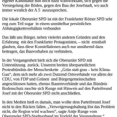
eigener Kandidatur nun doch dazu wahlwirksam, sich gegen die
Versiegelung der Böden, gegen den Bau der Josefstadt, wo auch
immer westlich der A 5 auszusprechen.
Die lokale Oberursler SPD ist mit der Frankfurter Römer SPD sehr
eng zum Teil sogar in einem unmittelbar persönlichen
Abhängigkeitsverhältnis verbunden
Das läßt uns Bürger, neben vielerlei anderen Gründen und den
Erfahrung mit den Frankfurter Protagonisten, – nicht ernsthaft
glauben, dass diese Konstellationen auch nur annähernd dazu
beitragen, das Bauvorhaben zu verhindern.
In der Vergangenheit hielt sich die Oberursler SPD mit
Unterstützung zurück. Unserem breiten überparteilichen
Protestbündnis der Menschenkette „Grün statt grau – kein Klima-
Gau“, dem sich mehr als zwei Dutzend Ortsverbände vor allem der
CDU, von FDP und Grünen und Bürgergemeinschaften
angeschlossen hatten, ebenso Bauernverbände und das Bündnis
Bodenschutz mochte sich Runge mit Hinweis auf den Parteifreund
Josef mit der Oberursler SPD nicht anschließen.
In den Medien hieß es damals, man wollte dem Parteifreund Josef
nicht in den Rücken fallen. „Verweigerungshaltung löst das Problem
nicht, die Region wird wachsen“, sagte Antje Runge vom
Oberurseler SPD-Stadtverband im Vorfeld der Veranstaltung.“