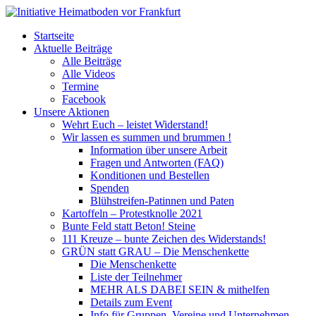
Startseite
Aktuelle Beiträge
Alle Beiträge
Alle Videos
Termine
Facebook
Unsere Aktionen
Wehrt Euch – leistet Widerstand!
Wir lassen es summen und brummen !
Information über unsere Arbeit
Fragen und Antworten (FAQ)
Konditionen und Bestellen
Spenden
Blühstreifen-Patinnen und Paten
Kartoffeln – Protestknolle 2021
Bunte Feld statt Beton! Steine
111 Kreuze – bunte Zeichen des Widerstands!
GRÜN statt GRAU – Die Menschenkette
Die Menschenkette
Liste der Teilnehmer
MEHR ALS DABEI SEIN & mithelfen
Details zum Event
Info für Gruppen, Vereine und Unternehmen