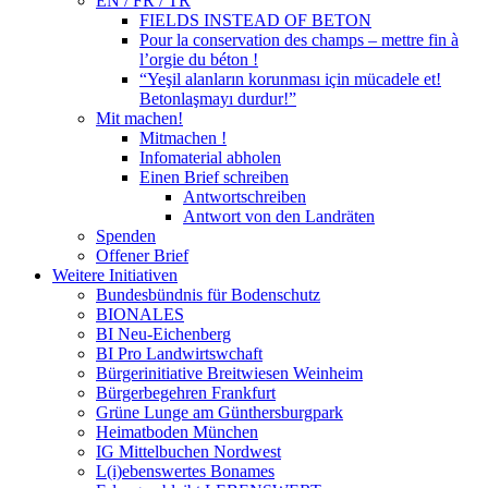
EN / FR / TR
FIELDS INSTEAD OF BETON
Pour la conservation des champs – mettre fin à
l’orgie du béton !
“Yeşil alanların korunması için mücadele et!
Betonlaşmayı durdur!”
Mit machen!
Mitmachen !
Infomaterial abholen
Einen Brief schreiben
Antwortschreiben
Antwort von den Landräten
Spenden
Offener Brief
Weitere Initiativen
Bundesbündnis für Bodenschutz
BIONALES
BI Neu-Eichenberg
BI Pro Landwirtswchaft
Bürgerinitiative Breitwiesen Weinheim
Bürgerbegehren Frankfurt
Grüne Lunge am Günthersburgpark
Heimatboden München
IG Mittelbuchen Nordwest
L(i)ebenswertes Bonames