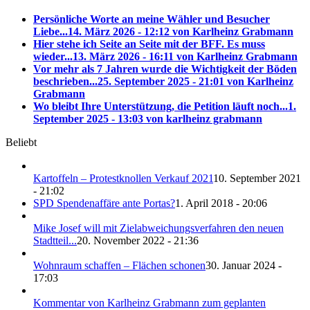
Persönliche Worte an meine Wähler und Besucher
Liebe...
14. März 2026 - 12:12 von Karlheinz Grabmann
Hier stehe ich Seite an Seite mit der BFF. Es muss
wieder...
13. März 2026 - 16:11 von Karlheinz Grabmann
Vor mehr als 7 Jahren wurde die Wichtigkeit der Böden
beschrieben...
25. September 2025 - 21:01 von Karlheinz
Grabmann
Wo bleibt Ihre Unterstützung, die Petition läuft noch...
1.
September 2025 - 13:03 von karlheinz grabmann
Beliebt
Kartoffeln – Protestknollen Verkauf 2021
10. September 2021
- 21:02
SPD Spendenaffäre ante Portas?
1. April 2018 - 20:06
Mike Josef will mit Zielabweichungsverfahren den neuen
Stadtteil...
20. November 2022 - 21:36
Wohnraum schaffen – Flächen schonen
30. Januar 2024 -
17:03
Kommentar von Karlheinz Grabmann zum geplanten