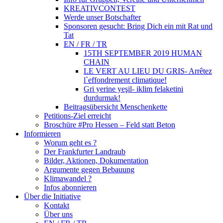
KREATIVCONTEST
Werde unser Botschafter
Sponsoren gesucht: Bring Dich ein mit Rat und
Tat
EN / FR / TR
15TH SEPTEMBER 2019 HUMAN
CHAIN
LE VERT AU LIEU DU GRIS- Arrêtez
l`effondrement climatique!
Gri yerine yeşil- iklim felaketini
durdurmak!
Beitragsübersicht Menschenkette
Petitions-Ziel erreicht
Broschüre #Pro Hessen – Feld statt Beton
Informieren
Worum geht es ?
Der Frankfurter Landraub
Bilder, Aktionen, Dokumentation
Argumente gegen Bebauung
Klimawandel ?
Infos abonnieren
Über die Initiative
Kontakt
Über uns