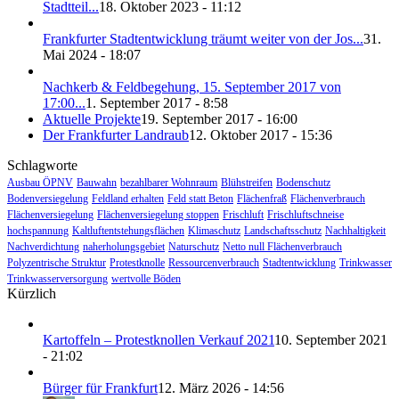
Stadtteil...
18. Oktober 2023 - 11:12
Frankfurter Stadtentwicklung träumt weiter von der Jos...
31.
Mai 2024 - 18:07
Nachkerb & Feldbegehung, 15. September 2017 von
17:00...
1. September 2017 - 8:58
Aktuelle Projekte
19. September 2017 - 16:00
Der Frankfurter Landraub
12. Oktober 2017 - 15:36
Schlagworte
Ausbau ÖPNV
Bauwahn
bezahlbarer Wohnraum
Blühstreifen
Bodenschutz
Bodenversiegelung
Feldland erhalten
Feld statt Beton
Flächenfraß
Flächenverbrauch
Flächenversiegelung
Flächenversiegelung stoppen
Frischluft
Frischluftschneise
hochspannung
Kaltluftentstehungsflächen
Klimaschutz
Landschaftsschutz
Nachhaltigkeit
Nachverdichtung
naherholungsgebiet
Naturschutz
Netto null Flächenverbrauch
Polyzentrische Struktur
Protestknolle
Ressourcenverbrauch
Stadtentwicklung
Trinkwasser
Trinkwasserversorgung
wertvolle Böden
Kürzlich
Kartoffeln – Protestknollen Verkauf 2021
10. September 2021
- 21:02
Bürger für Frankfurt
12. März 2026 - 14:56