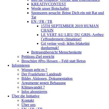
KREATIVCONTEST
Werde unser Botschafter
Sponsoren gesucht: Bring Dich ein mit Rat und
Tat
EN / FR / TR
15TH SEPTEMBER 2019 HUMAN
CHAIN
LE VERT AU LIEU DU GRIS- Arrêtez
l`effondrement climatique!
Gri yerine yeşil- iklim felaketini
durdurmak!
Beitragsübersicht Menschenkette
Petitions-Ziel erreicht
Broschüre #Pro Hessen – Feld statt Beton
Informieren
Worum geht es ?
Der Frankfurter Landraub
Bilder, Aktionen, Dokumentation
Argumente gegen Bebauung
Klimawandel ?
Infos abonnieren
Über die Initiative
Kontakt
Über uns