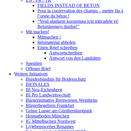
EN / FR / TR
FIELDS INSTEAD OF BETON
Pour la conservation des champs – mettre fin à
l’orgie du béton !
“Yeşil alanların korunması için mücadele et!
Betonlaşmayı durdur!”
Mit machen!
Mitmachen !
Infomaterial abholen
Einen Brief schreiben
Antwortschreiben
Antwort von den Landräten
Spenden
Offener Brief
Weitere Initiativen
Bundesbündnis für Bodenschutz
BIONALES
BI Neu-Eichenberg
BI Pro Landwirtswchaft
Bürgerinitiative Breitwiesen Weinheim
Bürgerbegehren Frankfurt
Grüne Lunge am Günthersburgpark
Heimatboden München
IG Mittelbuchen Nordwest
L(i)ebenswertes Bonames