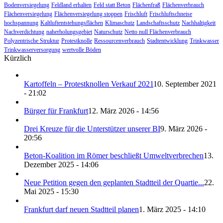
Bodenversiegelung
Feldland erhalten
Feld statt Beton
Flächenfraß
Flächenverbrauch
Flächenversiegelung
Flächenversiegelung stoppen
Frischluft
Frischluftschneise
hochspannung
Kaltluftentstehungsflächen
Klimaschutz
Landschaftsschutz
Nachhaltigkeit
Nachverdichtung
naherholungsgebiet
Naturschutz
Netto null Flächenverbrauch
Polyzentrische Struktur
Protestknolle
Ressourcenverbrauch
Stadtentwicklung
Trinkwasser
Trinkwasserversorgung
wertvolle Böden
Kürzlich
Kartoffeln – Protestknollen Verkauf 2021
10. September 2021
- 21:02
Bürger für Frankfurt
12. März 2026 - 14:56
Drei Kreuze für die Unterstützer unserer BI
9. März 2026 -
20:56
Beton-Koalition im Römer beschließt Umweltverbrechen
13.
Dezember 2025 - 14:06
Neue Petition gegen den geplanten Stadtteil der Quartie...
22.
Mai 2025 - 15:30
Frankfurt darf neuen Stadtteil planen
1. März 2025 - 14:10