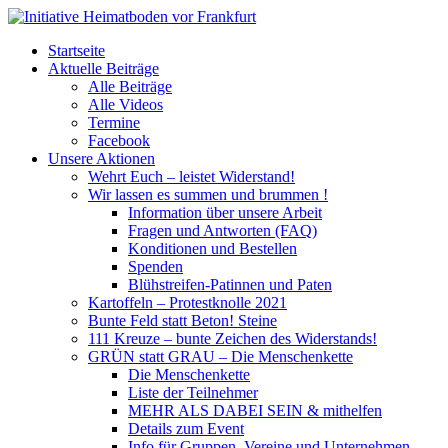
Startseite
Aktuelle Beiträge
Alle Beiträge
Alle Videos
Termine
Facebook
Unsere Aktionen
Wehrt Euch – leistet Widerstand!
Wir lassen es summen und brummen !
Information über unsere Arbeit
Fragen und Antworten (FAQ)
Konditionen und Bestellen
Spenden
Blühstreifen-Patinnen und Paten
Kartoffeln – Protestknolle 2021
Bunte Feld statt Beton! Steine
111 Kreuze – bunte Zeichen des Widerstands!
GRÜN statt GRAU – Die Menschenkette
Die Menschenkette
Liste der Teilnehmer
MEHR ALS DABEI SEIN & mithelfen
Details zum Event
Info für Gruppen, Vereine und Unternehmen