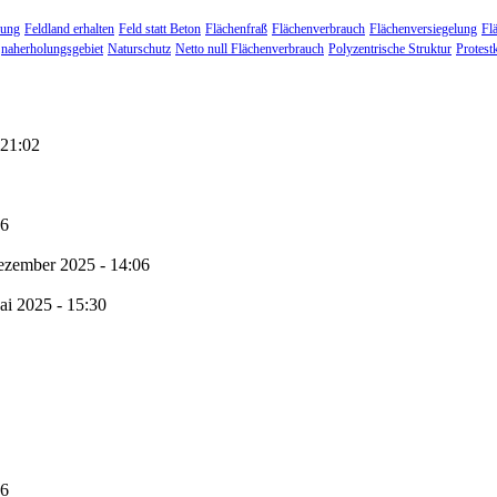
lung
Feldland erhalten
Feld statt Beton
Flächenfraß
Flächenverbrauch
Flächenversiegelung
Fl
naherholungsgebiet
Naturschutz
Netto null Flächenverbrauch
Polyzentrische Struktur
Protest
 21:02
56
ezember 2025 - 14:06
ai 2025 - 15:30
56