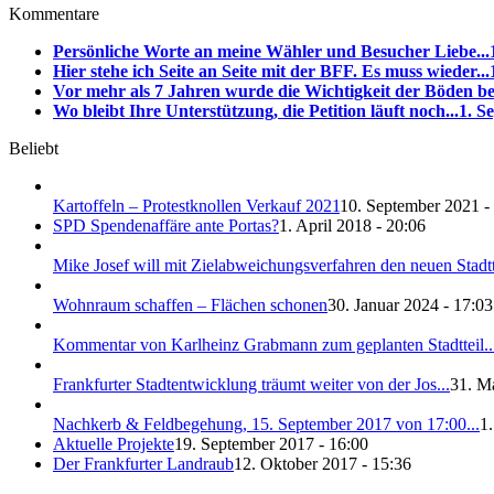
Kommentare
Persönliche Worte an meine Wähler und Besucher Liebe...
Hier stehe ich Seite an Seite mit der BFF. Es muss wieder...
Vor mehr als 7 Jahren wurde die Wichtigkeit der Böden be
Wo bleibt Ihre Unterstützung, die Petition läuft noch...
1. S
Beliebt
Kartoffeln – Protestknollen Verkauf 2021
10. September 2021 -
SPD Spendenaffäre ante Portas?
1. April 2018 - 20:06
Mike Josef will mit Zielabweichungsverfahren den neuen Stadtte
Wohnraum schaffen – Flächen schonen
30. Januar 2024 - 17:03
Kommentar von Karlheinz Grabmann zum geplanten Stadtteil..
Frankfurter Stadtentwicklung träumt weiter von der Jos...
31. M
Nachkerb & Feldbegehung, 15. September 2017 von 17:00...
1
Aktuelle Projekte
19. September 2017 - 16:00
Der Frankfurter Landraub
12. Oktober 2017 - 15:36