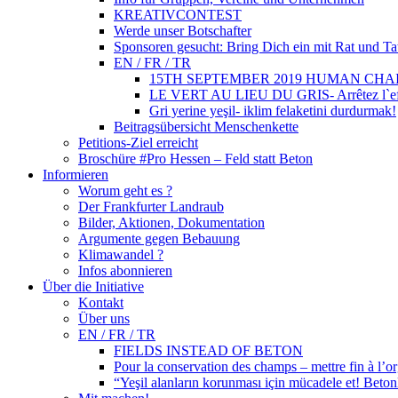
KREATIVCONTEST
Werde unser Botschafter
Sponsoren gesucht: Bring Dich ein mit Rat und Ta
EN / FR / TR
15TH SEPTEMBER 2019 HUMAN CHA
LE VERT AU LIEU DU GRIS- Arrêtez l`eff
Gri yerine yeşil- iklim felaketini durdurmak!
Beitragsübersicht Menschenkette
Petitions-Ziel erreicht
Broschüre #Pro Hessen – Feld statt Beton
Informieren
Worum geht es ?
Der Frankfurter Landraub
Bilder, Aktionen, Dokumentation
Argumente gegen Bebauung
Klimawandel ?
Infos abonnieren
Über die Initiative
Kontakt
Über uns
EN / FR / TR
FIELDS INSTEAD OF BETON
Pour la conservation des champs – mettre fin à l’or
“Yeşil alanların korunması için mücadele et! Beto