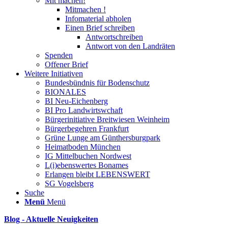
Mit machen!
Mitmachen !
Infomaterial abholen
Einen Brief schreiben
Antwortschreiben
Antwort von den Landräten
Spenden
Offener Brief
Weitere Initiativen
Bundesbündnis für Bodenschutz
BIONALES
BI Neu-Eichenberg
BI Pro Landwirtswchaft
Bürgerinitiative Breitwiesen Weinheim
Bürgerbegehren Frankfurt
Grüne Lunge am Günthersburgpark
Heimatboden München
IG Mittelbuchen Nordwest
L(i)ebenswertes Bonames
Erlangen bleibt LEBENSWERT
SG Vogelsberg
Suche
Menü
Menü
Blog - Aktuelle Neuigkeiten