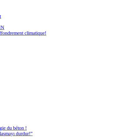
t
IN
ondrement climatique!
gie du béton !
nlaşmayı durdur!”