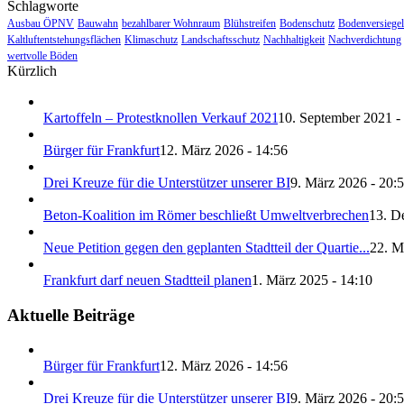
Schlagworte
Ausbau ÖPNV
Bauwahn
bezahlbarer Wohnraum
Blühstreifen
Bodenschutz
Bodenversiege
Kaltluftentstehungsflächen
Klimaschutz
Landschaftsschutz
Nachhaltigkeit
Nachverdichtung
wertvolle Böden
Kürzlich
Kartoffeln – Protestknollen Verkauf 2021
10. September 2021 -
Bürger für Frankfurt
12. März 2026 - 14:56
Drei Kreuze für die Unterstützer unserer BI
9. März 2026 - 20:
Beton-Koalition im Römer beschließt Umweltverbrechen
13. D
Neue Petition gegen den geplanten Stadtteil der Quartie...
22. M
Frankfurt darf neuen Stadtteil planen
1. März 2025 - 14:10
Aktuelle Beiträge
Bürger für Frankfurt
12. März 2026 - 14:56
Drei Kreuze für die Unterstützer unserer BI
9. März 2026 - 20: