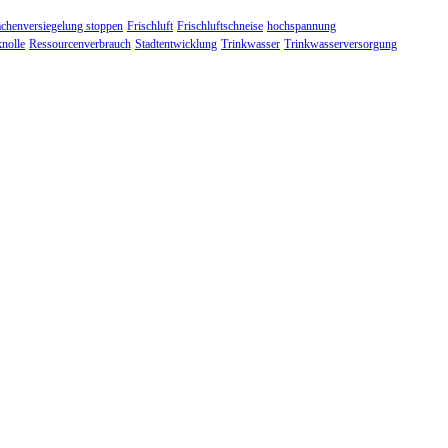
ächenversiegelung stoppen
Frischluft
Frischluftschneise
hochspannung
knolle
Ressourcenverbrauch
Stadtentwicklung
Trinkwasser
Trinkwasserversorgung