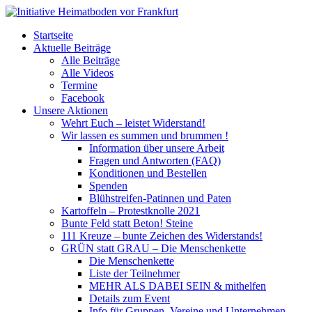
Startseite
Aktuelle Beiträge
Alle Beiträge
Alle Videos
Termine
Facebook
Unsere Aktionen
Wehrt Euch – leistet Widerstand!
Wir lassen es summen und brummen !
Information über unsere Arbeit
Fragen und Antworten (FAQ)
Konditionen und Bestellen
Spenden
Blühstreifen-Patinnen und Paten
Kartoffeln – Protestknolle 2021
Bunte Feld statt Beton! Steine
111 Kreuze – bunte Zeichen des Widerstands!
GRÜN statt GRAU – Die Menschenkette
Die Menschenkette
Liste der Teilnehmer
MEHR ALS DABEI SEIN & mithelfen
Details zum Event
Info für Gruppen, Vereine und Unternehmen