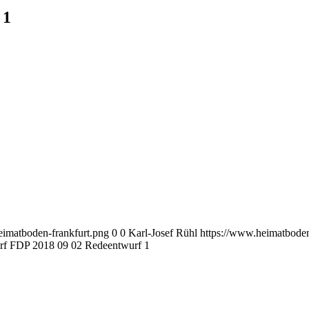
 1
eimatboden-frankfurt.png
0
0
Karl-Josef Rühl
https://www.heimatboden
rf FDP 2018 09 02 Redeentwurf 1