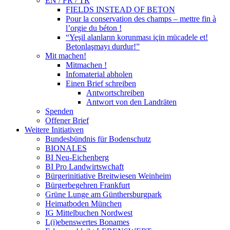
EN / FR / TR
FIELDS INSTEAD OF BETON
Pour la conservation des champs – mettre fin à
l’orgie du béton !
“Yeşil alanların korunması için mücadele et!
Betonlaşmayı durdur!”
Mit machen!
Mitmachen !
Infomaterial abholen
Einen Brief schreiben
Antwortschreiben
Antwort von den Landräten
Spenden
Offener Brief
Weitere Initiativen
Bundesbündnis für Bodenschutz
BIONALES
BI Neu-Eichenberg
BI Pro Landwirtswchaft
Bürgerinitiative Breitwiesen Weinheim
Bürgerbegehren Frankfurt
Grüne Lunge am Günthersburgpark
Heimatboden München
IG Mittelbuchen Nordwest
L(i)ebenswertes Bonames