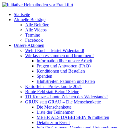
Startseite
Aktuelle Beiträge
Alle Beiträge
Alle Videos
Termine
Facebook
Unsere Aktionen
Wehrt Euch – leistet Widerstand!
Wir lassen es summen und brummen !
Information über unsere Arbeit
Fragen und Antworten (FAQ)
Konditionen und Bestellen
Spenden
Blühstreifen-Patinnen und Paten
Kartoffeln – Protestknolle 2021
Bunte Feld statt Beton! Steine
111 Kreuze – bunte Zeichen des Widerstands!
GRÜN statt GRAU – Die Menschenkette
Die Menschenkette
Liste der Teilnehmer
MEHR ALS DABEI SEIN & mithelfen
Details zum Event
Info für Gruppen, Vereine und Unternehmen