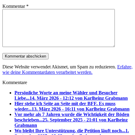
Kommentar
*
Diese Website verwendet Akismet, um Spam zu reduzieren.
Erfahre,
wie deine Kommentardaten verarbeitet werden.
Kommentare
Persönliche Worte an meine Wähler und Besucher
Liebe...
14. März 2026 - 12:12 von Karlheinz Grabmann
Hier stehe ich Seite an Seite mit der BFF. Es muss
wieder...
13. März 2026 - 16:11 von Karlheinz Grabmann
Vor mehr als 7 Jahren wurde die Wichtigkeit der Böden
beschrieben...
25. September 2025 - 21:01 von Karlheinz
Grabmann
Wo bleibt Ihre Unterstützung, die Petition läuft noch...
1.