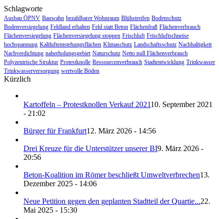
Schlagworte
Ausbau ÖPNV
Bauwahn
bezahlbarer Wohnraum
Blühstreifen
Bodenschutz
Bodenversiegelung
Feldland erhalten
Feld statt Beton
Flächenfraß
Flächenverbrauch
Flächenversiegelung
Flächenversiegelung stoppen
Frischluft
Frischluftschneise
hochspannung
Kaltluftentstehungsflächen
Klimaschutz
Landschaftsschutz
Nachhaltigkeit
Nachverdichtung
naherholungsgebiet
Naturschutz
Netto null Flächenverbrauch
Polyzentrische Struktur
Protestknolle
Ressourcenverbrauch
Stadtentwicklung
Trinkwasser
Trinkwasserversorgung
wertvolle Böden
Kürzlich
Kartoffeln – Protestknollen Verkauf 2021
10. September 2021
- 21:02
Bürger für Frankfurt
12. März 2026 - 14:56
Drei Kreuze für die Unterstützer unserer BI
9. März 2026 -
20:56
Beton-Koalition im Römer beschließt Umweltverbrechen
13.
Dezember 2025 - 14:06
Neue Petition gegen den geplanten Stadtteil der Quartie...
22.
Mai 2025 - 15:30