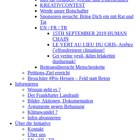
KREATIVCONTEST
Werde unser Botschafter
Sponsoren gesucht: Bring Dich ein mit Rat und
Tat
EN / FR / TR
15TH SEPTEMBER 2019 HUMAN
CHAIN
LE VERT AU LIEU DU GRIS- Arrêtez
l`effondrement climatique!
Gri yerine yeşil- iklim felaketini
durdurmak!
Beitragsübersicht Menschenkette
Petitions-Ziel erreicht
Broschüre #Pro Hessen – Feld statt Beton
Informieren
Worum geht es ?
Der Frankfurter Landraub
Bilder, Aktionen, Dokumentation
Argumente gegen Bebauung
Klimawandel ?
Infos abonnieren
Über die Initiative
Kontakt
Über uns