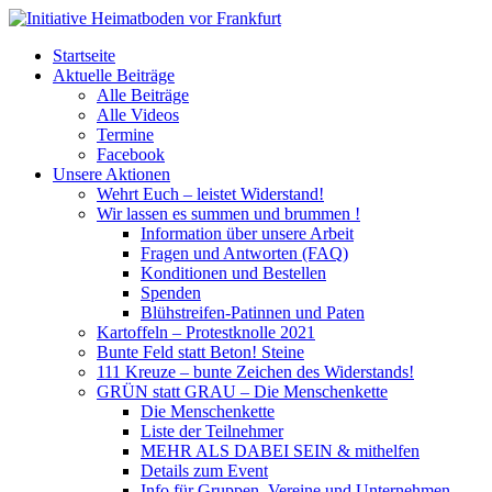
Startseite
Aktuelle Beiträge
Alle Beiträge
Alle Videos
Termine
Facebook
Unsere Aktionen
Wehrt Euch – leistet Widerstand!
Wir lassen es summen und brummen !
Information über unsere Arbeit
Fragen und Antworten (FAQ)
Konditionen und Bestellen
Spenden
Blühstreifen-Patinnen und Paten
Kartoffeln – Protestknolle 2021
Bunte Feld statt Beton! Steine
111 Kreuze – bunte Zeichen des Widerstands!
GRÜN statt GRAU – Die Menschenkette
Die Menschenkette
Liste der Teilnehmer
MEHR ALS DABEI SEIN & mithelfen
Details zum Event
Info für Gruppen, Vereine und Unternehmen