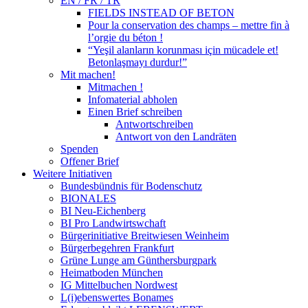
EN / FR / TR
FIELDS INSTEAD OF BETON
Pour la conservation des champs – mettre fin à
l’orgie du béton !
“Yeşil alanların korunması için mücadele et!
Betonlaşmayı durdur!”
Mit machen!
Mitmachen !
Infomaterial abholen
Einen Brief schreiben
Antwortschreiben
Antwort von den Landräten
Spenden
Offener Brief
Weitere Initiativen
Bundesbündnis für Bodenschutz
BIONALES
BI Neu-Eichenberg
BI Pro Landwirtswchaft
Bürgerinitiative Breitwiesen Weinheim
Bürgerbegehren Frankfurt
Grüne Lunge am Günthersburgpark
Heimatboden München
IG Mittelbuchen Nordwest
L(i)ebenswertes Bonames