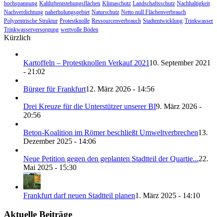
hochspannung
Kaltluftentstehungsflächen
Klimaschutz
Landschaftsschutz
Nachhaltigkeit
Nachverdichtung
naherholungsgebiet
Naturschutz
Netto null Flächenverbrauch
Polyzentrische Struktur
Protestknolle
Ressourcenverbrauch
Stadtentwicklung
Trinkwasser
Trinkwasserversorgung
wertvolle Böden
Kürzlich
Kartoffeln – Protestknollen Verkauf 2021
10. September 2021
- 21:02
Bürger für Frankfurt
12. März 2026 - 14:56
Drei Kreuze für die Unterstützer unserer BI
9. März 2026 -
20:56
Beton-Koalition im Römer beschließt Umweltverbrechen
13.
Dezember 2025 - 14:06
Neue Petition gegen den geplanten Stadtteil der Quartie...
22.
Mai 2025 - 15:30
Frankfurt darf neuen Stadtteil planen
1. März 2025 - 14:10
Aktuelle Beiträge