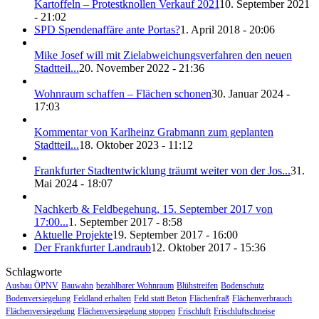
Kartoffeln – Protestknollen Verkauf 2021
10. September 2021
- 21:02
SPD Spendenaffäre ante Portas?
1. April 2018 - 20:06
Mike Josef will mit Zielabweichungsverfahren den neuen
Stadtteil...
20. November 2022 - 21:36
Wohnraum schaffen – Flächen schonen
30. Januar 2024 -
17:03
Kommentar von Karlheinz Grabmann zum geplanten
Stadtteil...
18. Oktober 2023 - 11:12
Frankfurter Stadtentwicklung träumt weiter von der Jos...
31.
Mai 2024 - 18:07
Nachkerb & Feldbegehung, 15. September 2017 von
17:00...
1. September 2017 - 8:58
Aktuelle Projekte
19. September 2017 - 16:00
Der Frankfurter Landraub
12. Oktober 2017 - 15:36
Schlagworte
Ausbau ÖPNV
Bauwahn
bezahlbarer Wohnraum
Blühstreifen
Bodenschutz
Bodenversiegelung
Feldland erhalten
Feld statt Beton
Flächenfraß
Flächenverbrauch
Flächenversiegelung
Flächenversiegelung stoppen
Frischluft
Frischluftschneise