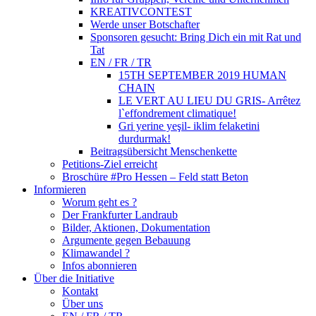
KREATIVCONTEST
Werde unser Botschafter
Sponsoren gesucht: Bring Dich ein mit Rat und
Tat
EN / FR / TR
15TH SEPTEMBER 2019 HUMAN
CHAIN
LE VERT AU LIEU DU GRIS- Arrêtez
l`effondrement climatique!
Gri yerine yeşil- iklim felaketini
durdurmak!
Beitragsübersicht Menschenkette
Petitions-Ziel erreicht
Broschüre #Pro Hessen – Feld statt Beton
Informieren
Worum geht es ?
Der Frankfurter Landraub
Bilder, Aktionen, Dokumentation
Argumente gegen Bebauung
Klimawandel ?
Infos abonnieren
Über die Initiative
Kontakt
Über uns