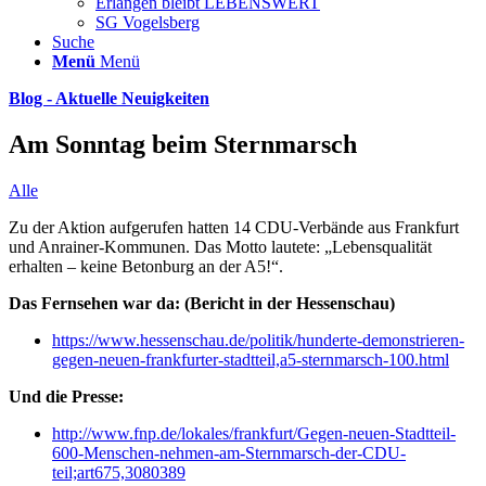
Erlangen bleibt LEBENSWERT
SG Vogelsberg
Suche
Menü
Menü
Blog - Aktuelle Neuigkeiten
Am Sonntag beim Sternmarsch
Alle
Zu der Aktion aufgerufen hatten 14 CDU-Verbände aus Frankfurt
und Anrainer-Kommunen. Das Motto lautete: „Lebensqualität
erhalten – keine Betonburg an der A5!“.
Das Fernsehen war da: (Bericht in der Hessenschau)
https://www.hessenschau.de/politik/hunderte-demonstrieren-
gegen-neuen-frankfurter-stadtteil,a5-sternmarsch-100.html
Und die Presse:
http://www.fnp.de/lokales/frankfurt/Gegen-neuen-Stadtteil-
600-Menschen-nehmen-am-Sternmarsch-der-CDU-
teil;art675,3080389