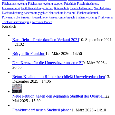
Flächenversiegelung
Flächenversiegelung stoppen
Frischluft
Frischluftschneise
hochspannung
Kaltluftentstehungsflächen
Klimaschutz
Landschaftsschutz
Nachhaltigkeit
Nachverdichtung
naherholungsgebiet
Naturschutz
Netto null Flächenverbrauch
Polyzentrische Struktur
Protestknolle
Ressourcenverbrauch
Stadtentwicklung
Trinkwasser
Trinkwasserversorgung
wertvolle Böden
Kürzlich
Kartoffeln – Protestknollen Verkauf 2021
10. September 2021
- 21:02
Bürger für Frankfurt
12. März 2026 - 14:56
Drei Kreuze für die Unterstützer unserer BI
9. März 2026 -
20:56
Beton-Koalition im Römer beschließt Umweltverbrechen
13.
Dezember 2025 - 14:06
Neue Petition gegen den geplanten Stadtteil der Quartie...
22.
Mai 2025 - 15:30
Frankfurt darf neuen Stadtteil planen
1. März 2025 - 14:10