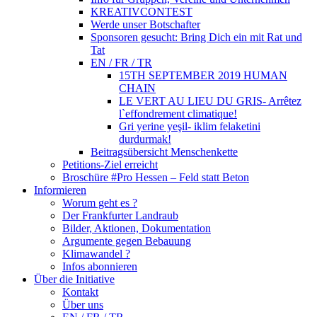
KREATIVCONTEST
Werde unser Botschafter
Sponsoren gesucht: Bring Dich ein mit Rat und
Tat
EN / FR / TR
15TH SEPTEMBER 2019 HUMAN
CHAIN
LE VERT AU LIEU DU GRIS- Arrêtez
l`effondrement climatique!
Gri yerine yeşil- iklim felaketini
durdurmak!
Beitragsübersicht Menschenkette
Petitions-Ziel erreicht
Broschüre #Pro Hessen – Feld statt Beton
Informieren
Worum geht es ?
Der Frankfurter Landraub
Bilder, Aktionen, Dokumentation
Argumente gegen Bebauung
Klimawandel ?
Infos abonnieren
Über die Initiative
Kontakt
Über uns