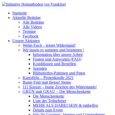
Startseite
Aktuelle Beiträge
Alle Beiträge
Alle Videos
Termine
Facebook
Unsere Aktionen
Wehrt Euch – leistet Widerstand!
Wir lassen es summen und brummen !
Information über unsere Arbeit
Fragen und Antworten (FAQ)
Konditionen und Bestellen
Spenden
Blühstreifen-Patinnen und Paten
Kartoffeln – Protestknolle 2021
Bunte Feld statt Beton! Steine
111 Kreuze – bunte Zeichen des Widerstands!
GRÜN statt GRAU – Die Menschenkette
Die Menschenkette
Liste der Teilnehmer
MEHR ALS DABEI SEIN & mithelfen
Details zum Event
Info für Gruppen, Vereine und Unternehmen