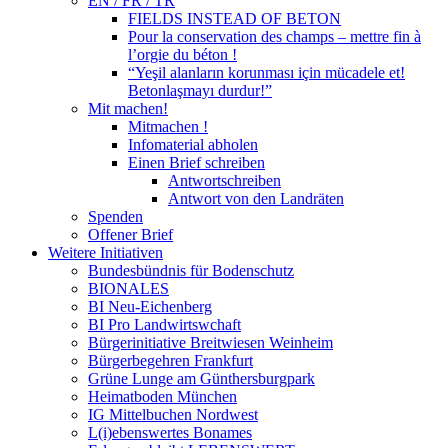
EN / FR / TR
FIELDS INSTEAD OF BETON
Pour la conservation des champs – mettre fin à
l’orgie du béton !
“Yeşil alanların korunması için mücadele et!
Betonlaşmayı durdur!”
Mit machen!
Mitmachen !
Infomaterial abholen
Einen Brief schreiben
Antwortschreiben
Antwort von den Landräten
Spenden
Offener Brief
Weitere Initiativen
Bundesbündnis für Bodenschutz
BIONALES
BI Neu-Eichenberg
BI Pro Landwirtswchaft
Bürgerinitiative Breitwiesen Weinheim
Bürgerbegehren Frankfurt
Grüne Lunge am Günthersburgpark
Heimatboden München
IG Mittelbuchen Nordwest
L(i)ebenswertes Bonames