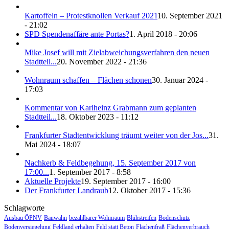
Kartoffeln – Protestknollen Verkauf 2021
10. September 2021
- 21:02
SPD Spendenaffäre ante Portas?
1. April 2018 - 20:06
Mike Josef will mit Zielabweichungsverfahren den neuen
Stadtteil...
20. November 2022 - 21:36
Wohnraum schaffen – Flächen schonen
30. Januar 2024 -
17:03
Kommentar von Karlheinz Grabmann zum geplanten
Stadtteil...
18. Oktober 2023 - 11:12
Frankfurter Stadtentwicklung träumt weiter von der Jos...
31.
Mai 2024 - 18:07
Nachkerb & Feldbegehung, 15. September 2017 von
17:00...
1. September 2017 - 8:58
Aktuelle Projekte
19. September 2017 - 16:00
Der Frankfurter Landraub
12. Oktober 2017 - 15:36
Schlagworte
Ausbau ÖPNV
Bauwahn
bezahlbarer Wohnraum
Blühstreifen
Bodenschutz
Bodenversiegelung
Feldland erhalten
Feld statt Beton
Flächenfraß
Flächenverbrauch