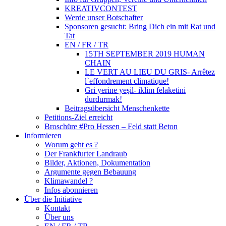
KREATIVCONTEST
Werde unser Botschafter
Sponsoren gesucht: Bring Dich ein mit Rat und
Tat
EN / FR / TR
15TH SEPTEMBER 2019 HUMAN
CHAIN
LE VERT AU LIEU DU GRIS- Arrêtez
l`effondrement climatique!
Gri yerine yeşil- iklim felaketini
durdurmak!
Beitragsübersicht Menschenkette
Petitions-Ziel erreicht
Broschüre #Pro Hessen – Feld statt Beton
Informieren
Worum geht es ?
Der Frankfurter Landraub
Bilder, Aktionen, Dokumentation
Argumente gegen Bebauung
Klimawandel ?
Infos abonnieren
Über die Initiative
Kontakt
Über uns