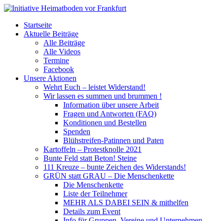
Startseite
Aktuelle Beiträge
Alle Beiträge
Alle Videos
Termine
Facebook
Unsere Aktionen
Wehrt Euch – leistet Widerstand!
Wir lassen es summen und brummen !
Information über unsere Arbeit
Fragen und Antworten (FAQ)
Konditionen und Bestellen
Spenden
Blühstreifen-Patinnen und Paten
Kartoffeln – Protestknolle 2021
Bunte Feld statt Beton! Steine
111 Kreuze – bunte Zeichen des Widerstands!
GRÜN statt GRAU – Die Menschenkette
Die Menschenkette
Liste der Teilnehmer
MEHR ALS DABEI SEIN & mithelfen
Details zum Event
Info für Gruppen, Vereine und Unternehmen