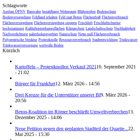
Schlagworte
Ausbau ÖPNV
Bauwahn
bezahlbarer Wohnraum
Blühstreifen
Bodenschutz
Bodenversiegelung
Feldland erhalten
Feld statt Beton
Flächenfraß
Flächenverbrauch
Flächenversiegelung
Flächenversiegelung stoppen
Frischluft
Frischluftschneise
hochspannung
Kaltluftentstehungsflächen
Klimaschutz
Landschaftsschutz
Nachhaltigkeit
Nachverdichtung
naherholungsgebiet
Naturschutz
Netto null Flächenverbrauch
Polyzentrische Struktur
Protestknolle
Ressourcenverbrauch
Stadtentwicklung
Trinkwasser
Trinkwasserversorgung
wertvolle Böden
Kürzlich
Kartoffeln – Protestknollen Verkauf 2021
10. September 2021
- 21:02
Bürger für Frankfurt
12. März 2026 - 14:56
Drei Kreuze für die Unterstützer unserer BI
9. März 2026 -
20:56
Beton-Koalition im Römer beschließt Umweltverbrechen
13.
Dezember 2025 - 14:06
Neue Petition gegen den geplanten Stadtteil der Quartie...
22.
Mai 2025 - 15:30