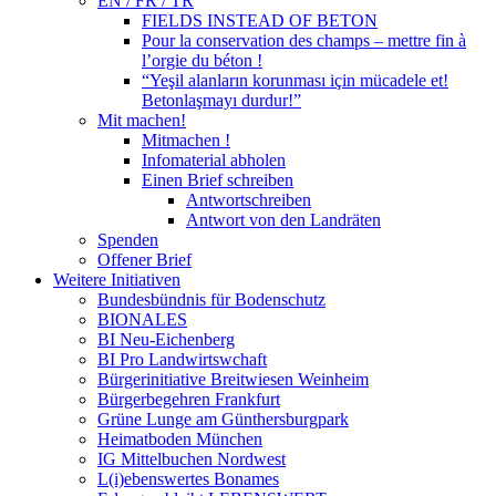
EN / FR / TR
FIELDS INSTEAD OF BETON
Pour la conservation des champs – mettre fin à
l’orgie du béton !
“Yeşil alanların korunması için mücadele et!
Betonlaşmayı durdur!”
Mit machen!
Mitmachen !
Infomaterial abholen
Einen Brief schreiben
Antwortschreiben
Antwort von den Landräten
Spenden
Offener Brief
Weitere Initiativen
Bundesbündnis für Bodenschutz
BIONALES
BI Neu-Eichenberg
BI Pro Landwirtswchaft
Bürgerinitiative Breitwiesen Weinheim
Bürgerbegehren Frankfurt
Grüne Lunge am Günthersburgpark
Heimatboden München
IG Mittelbuchen Nordwest
L(i)ebenswertes Bonames