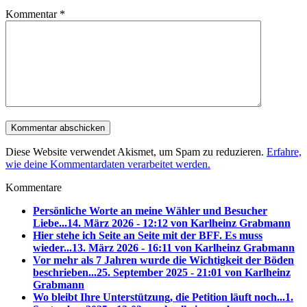
Kommentar
*
Diese Website verwendet Akismet, um Spam zu reduzieren.
Erfahre,
wie deine Kommentardaten verarbeitet werden.
Kommentare
Persönliche Worte an meine Wähler und Besucher
Liebe...
14. März 2026 - 12:12 von Karlheinz Grabmann
Hier stehe ich Seite an Seite mit der BFF. Es muss
wieder...
13. März 2026 - 16:11 von Karlheinz Grabmann
Vor mehr als 7 Jahren wurde die Wichtigkeit der Böden
beschrieben...
25. September 2025 - 21:01 von Karlheinz
Grabmann
Wo bleibt Ihre Unterstützung, die Petition läuft noch...
1.