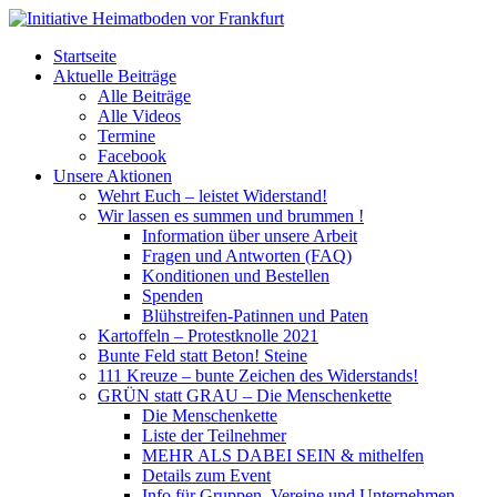
Startseite
Aktuelle Beiträge
Alle Beiträge
Alle Videos
Termine
Facebook
Unsere Aktionen
Wehrt Euch – leistet Widerstand!
Wir lassen es summen und brummen !
Information über unsere Arbeit
Fragen und Antworten (FAQ)
Konditionen und Bestellen
Spenden
Blühstreifen-Patinnen und Paten
Kartoffeln – Protestknolle 2021
Bunte Feld statt Beton! Steine
111 Kreuze – bunte Zeichen des Widerstands!
GRÜN statt GRAU – Die Menschenkette
Die Menschenkette
Liste der Teilnehmer
MEHR ALS DABEI SEIN & mithelfen
Details zum Event
Info für Gruppen, Vereine und Unternehmen