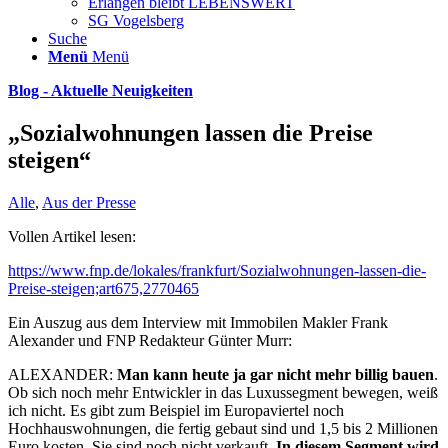
Erlangen bleibt LEBENSWERT
SG Vogelsberg
Suche
Menü
Menü
Blog - Aktuelle Neuigkeiten
„Sozialwohnungen lassen die Preise
steigen“
Alle
,
Aus der Presse
Vollen Artikel lesen:
https://www.fnp.de/lokales/frankfurt/Sozialwohnungen-lassen-die-
Preise-steigen;art675,2770465
Ein Auszug aus dem Interview mit Immobilen Makler Frank
Alexander und FNP Redakteur Günter Murr:
ALEXANDER:
Man kann heute ja gar nicht mehr billig bauen
.
Ob sich noch mehr Entwickler in das Luxussegment bewegen, weiß
ich nicht. Es gibt zum Beispiel im Europaviertel noch
Hochhauswohnungen, die fertig gebaut sind und 1,5 bis 2 Millionen
Euro kosten. Sie sind noch nicht verkauft.
In diesem Segment wird