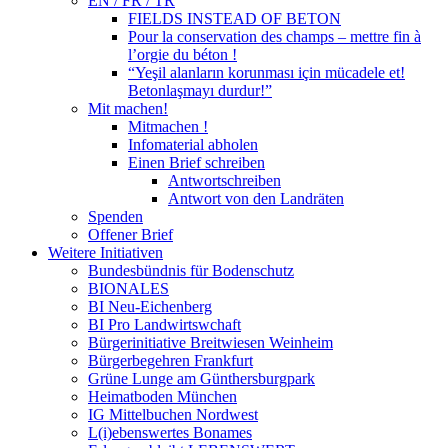
EN / FR / TR
FIELDS INSTEAD OF BETON
Pour la conservation des champs – mettre fin à
l’orgie du béton !
“Yeşil alanların korunması için mücadele et!
Betonlaşmayı durdur!”
Mit machen!
Mitmachen !
Infomaterial abholen
Einen Brief schreiben
Antwortschreiben
Antwort von den Landräten
Spenden
Offener Brief
Weitere Initiativen
Bundesbündnis für Bodenschutz
BIONALES
BI Neu-Eichenberg
BI Pro Landwirtswchaft
Bürgerinitiative Breitwiesen Weinheim
Bürgerbegehren Frankfurt
Grüne Lunge am Günthersburgpark
Heimatboden München
IG Mittelbuchen Nordwest
L(i)ebenswertes Bonames