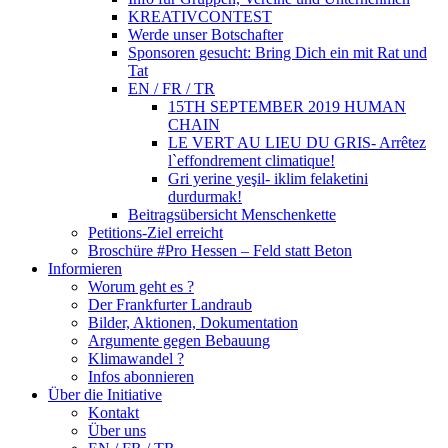
KREATIVCONTEST
Werde unser Botschafter
Sponsoren gesucht: Bring Dich ein mit Rat und
Tat
EN / FR / TR
15TH SEPTEMBER 2019 HUMAN
CHAIN
LE VERT AU LIEU DU GRIS- Arrêtez
l`effondrement climatique!
Gri yerine yeşil- iklim felaketini
durdurmak!
Beitragsübersicht Menschenkette
Petitions-Ziel erreicht
Broschüre #Pro Hessen – Feld statt Beton
Informieren
Worum geht es ?
Der Frankfurter Landraub
Bilder, Aktionen, Dokumentation
Argumente gegen Bebauung
Klimawandel ?
Infos abonnieren
Über die Initiative
Kontakt
Über uns