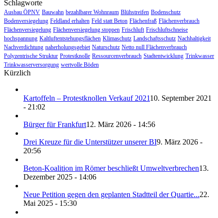
Schlagworte
Ausbau ÖPNV
Bauwahn
bezahlbarer Wohnraum
Blühstreifen
Bodenschutz
Bodenversiegelung
Feldland erhalten
Feld statt Beton
Flächenfraß
Flächenverbrauch
Flächenversiegelung
Flächenversiegelung stoppen
Frischluft
Frischluftschneise
hochspannung
Kaltluftentstehungsflächen
Klimaschutz
Landschaftsschutz
Nachhaltigkeit
Nachverdichtung
naherholungsgebiet
Naturschutz
Netto null Flächenverbrauch
Polyzentrische Struktur
Protestknolle
Ressourcenverbrauch
Stadtentwicklung
Trinkwasser
Trinkwasserversorgung
wertvolle Böden
Kürzlich
Kartoffeln – Protestknollen Verkauf 2021
10. September 2021
- 21:02
Bürger für Frankfurt
12. März 2026 - 14:56
Drei Kreuze für die Unterstützer unserer BI
9. März 2026 -
20:56
Beton-Koalition im Römer beschließt Umweltverbrechen
13.
Dezember 2025 - 14:06
Neue Petition gegen den geplanten Stadtteil der Quartie...
22.
Mai 2025 - 15:30