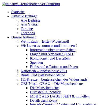
Startseite
Aktuelle Beiträge
Alle Beiträge
Alle Videos
Termine
Facebook
Unsere Aktionen
Wehrt Euch – leistet Widerstand!
Wir lassen es summen und brummen !
Information über unsere Arbeit
Fragen und Antworten (FAQ)
Konditionen und Bestellen
Spenden
Blühstreifen-Patinnen und Paten
Kartoffeln – Protestknolle 2021
Bunte Feld statt Beton! Steine
111 Kreuze – bunte Zeichen des Widerstands!
GRÜN statt GRAU – Die Menschenkette
Die Menschenkette
Liste der Teilnehmer
MEHR ALS DABEI SEIN & mithelfen
Details zum Event
Info für Gruppen, Vereine und Unternehmen