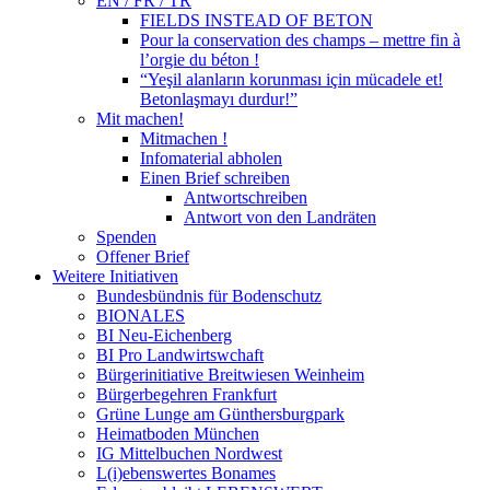
EN / FR / TR
FIELDS INSTEAD OF BETON
Pour la conservation des champs – mettre fin à
l’orgie du béton !
“Yeşil alanların korunması için mücadele et!
Betonlaşmayı durdur!”
Mit machen!
Mitmachen !
Infomaterial abholen
Einen Brief schreiben
Antwortschreiben
Antwort von den Landräten
Spenden
Offener Brief
Weitere Initiativen
Bundesbündnis für Bodenschutz
BIONALES
BI Neu-Eichenberg
BI Pro Landwirtswchaft
Bürgerinitiative Breitwiesen Weinheim
Bürgerbegehren Frankfurt
Grüne Lunge am Günthersburgpark
Heimatboden München
IG Mittelbuchen Nordwest
L(i)ebenswertes Bonames