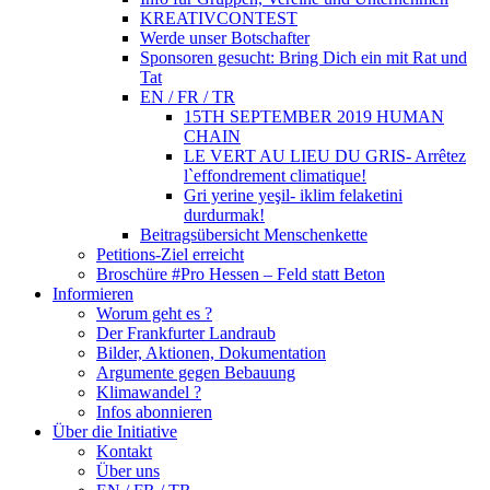
KREATIVCONTEST
Werde unser Botschafter
Sponsoren gesucht: Bring Dich ein mit Rat und
Tat
EN / FR / TR
15TH SEPTEMBER 2019 HUMAN
CHAIN
LE VERT AU LIEU DU GRIS- Arrêtez
l`effondrement climatique!
Gri yerine yeşil- iklim felaketini
durdurmak!
Beitragsübersicht Menschenkette
Petitions-Ziel erreicht
Broschüre #Pro Hessen – Feld statt Beton
Informieren
Worum geht es ?
Der Frankfurter Landraub
Bilder, Aktionen, Dokumentation
Argumente gegen Bebauung
Klimawandel ?
Infos abonnieren
Über die Initiative
Kontakt
Über uns