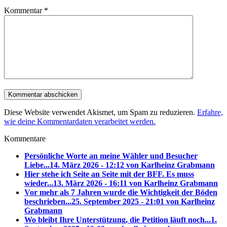
Kommentar
*
Diese Website verwendet Akismet, um Spam zu reduzieren.
Erfahre,
wie deine Kommentardaten verarbeitet werden.
Kommentare
Persönliche Worte an meine Wähler und Besucher
Liebe...
14. März 2026 - 12:12 von Karlheinz Grabmann
Hier stehe ich Seite an Seite mit der BFF. Es muss
wieder...
13. März 2026 - 16:11 von Karlheinz Grabmann
Vor mehr als 7 Jahren wurde die Wichtigkeit der Böden
beschrieben...
25. September 2025 - 21:01 von Karlheinz
Grabmann
Wo bleibt Ihre Unterstützung, die Petition läuft noch...
1.