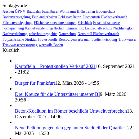
Schlagworte
Ausbau ÖPNV
Bauwahn
bezahlbarer Wohnraum
Blühstreifen
Bodenschutz
Bodenversiegelung
Feldland erhalten
Feld statt Beton
Flächenfraß
Flächenverbrauch
Flächenversiegelung
Flächenversiegelung stoppen
Frischluft
Frischluftschneise
hochspannung
Kaltluftentstehungsflächen
Klimaschutz
Landschaftsschutz
Nachhaltigkeit
Nachverdichtung
naherholungsgebiet
Naturschutz
Netto null Flächenverbrauch
Polyzentrische Struktur
Protestknolle
Ressourcenverbrauch
Stadtentwicklung
Trinkwasser
Trinkwasserversorgung
wertvolle Böden
Kürzlich
Kartoffeln – Protestknollen Verkauf 2021
10. September 2021
- 21:02
Bürger für Frankfurt
12. März 2026 - 14:56
Drei Kreuze für die Unterstützer unserer BI
9. März 2026 -
20:56
Beton-Koalition im Römer beschließt Umweltverbrechen
13.
Dezember 2025 - 14:06
Neue Petition gegen den geplanten Stadtteil der Quartie...
22.
Mai 2025 - 15:30