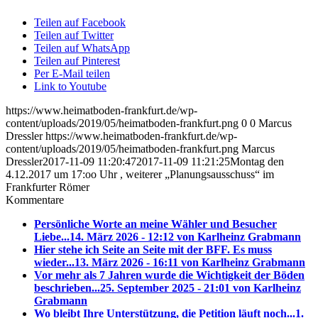
Teilen auf Facebook
Teilen auf Twitter
Teilen auf WhatsApp
Teilen auf Pinterest
Per E-Mail teilen
Link to Youtube
https://www.heimatboden-frankfurt.de/wp-
content/uploads/2019/05/heimatboden-frankfurt.png
0
0
Marcus
Dressler
https://www.heimatboden-frankfurt.de/wp-
content/uploads/2019/05/heimatboden-frankfurt.png
Marcus
Dressler
2017-11-09 11:20:47
2017-11-09 11:21:25
Montag den
4.12.2017 um 17:oo Uhr , weiterer „Planungsausschuss“ im
Frankfurter Römer
Kommentare
Persönliche Worte an meine Wähler und Besucher
Liebe...
14. März 2026 - 12:12 von Karlheinz Grabmann
Hier stehe ich Seite an Seite mit der BFF. Es muss
wieder...
13. März 2026 - 16:11 von Karlheinz Grabmann
Vor mehr als 7 Jahren wurde die Wichtigkeit der Böden
beschrieben...
25. September 2025 - 21:01 von Karlheinz
Grabmann
Wo bleibt Ihre Unterstützung, die Petition läuft noch...
1.