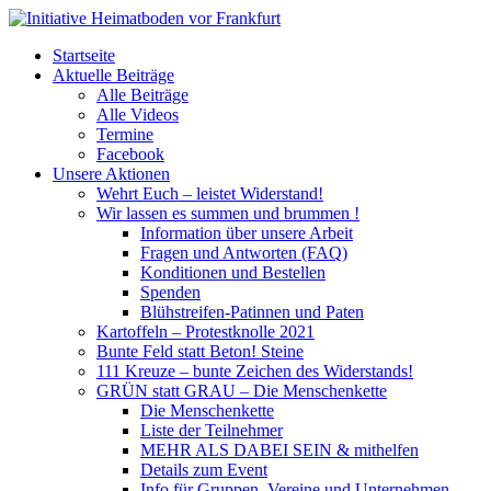
Startseite
Aktuelle Beiträge
Alle Beiträge
Alle Videos
Termine
Facebook
Unsere Aktionen
Wehrt Euch – leistet Widerstand!
Wir lassen es summen und brummen !
Information über unsere Arbeit
Fragen und Antworten (FAQ)
Konditionen und Bestellen
Spenden
Blühstreifen-Patinnen und Paten
Kartoffeln – Protestknolle 2021
Bunte Feld statt Beton! Steine
111 Kreuze – bunte Zeichen des Widerstands!
GRÜN statt GRAU – Die Menschenkette
Die Menschenkette
Liste der Teilnehmer
MEHR ALS DABEI SEIN & mithelfen
Details zum Event
Info für Gruppen, Vereine und Unternehmen