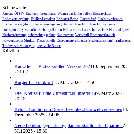
Schlagworte
Ausbau ÖPNV
Bauwahn
bezahlbarer Wohnraum
Blühstreifen
Bodenschutz
Bodenversiegelung
Feldland erhalten
Feld statt Beton
Flächenfraß
Flächenverbrauch
Flächenversiegelung
Flächenversiegelung stoppen
Frischluft
Frischluftschneise
hochspannung
Kaltluftentstehungsflächen
Klimaschutz
Landschaftsschutz
Nachhaltigkeit
Nachverdichtung
naherholungsgebiet
Naturschutz
Netto null Flächenverbrauch
Polyzentrische Struktur
Protestknolle
Ressourcenverbrauch
Stadtentwicklung
Trinkwasser
Trinkwasserversorgung
wertvolle Böden
Kürzlich
Kartoffeln – Protestknollen Verkauf 2021
10. September 2021
- 21:02
Bürger für Frankfurt
12. März 2026 - 14:56
Drei Kreuze für die Unterstützer unserer BI
9. März 2026 -
20:56
Beton-Koalition im Römer beschließt Umweltverbrechen
13.
Dezember 2025 - 14:06
Neue Petition gegen den geplanten Stadtteil der Quartie...
22.
Mai 2025 - 15:30