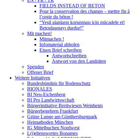
EN / FR / TR
FIELDS INSTEAD OF BETON
Pour la conservation des champs – mettre fin à
l’orgie du béton !
“Yeşil alanların korunması için mücadele et!
Betonlaşmayı durdur!”
Mit machen!
Mitmachen !
Infomaterial abholen
Einen Brief schreiben
Antwortschreiben
Antwort von den Landräten
Spenden
Offener Brief
Weitere Initiativen
Bundesbündnis für Bodenschutz
BIONALES
BI Neu-Eichenberg
BI Pro Landwirtswchaft
Bürgerinitiative Breitwiesen Weinheim
Bürgerbegehren Frankfurt
Grüne Lunge am Günthersburgpark
Heimatboden München
IG Mittelbuchen Nordwest
L(i)ebenswertes Bonames