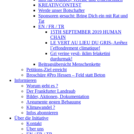
KREATIVCONTEST
Werde unser Botschafter
Sponsoren gesucht: Bring Dich ein mit Rat und
Tat
EN / FR / TR
15TH SEPTEMBER 2019 HUMAN
CHAIN
LE VERT AU LIEU DU GRIS- Arrêtez
l`effondrement climatique!
Gri yerine yeşil- iklim felaketini
durdurmak!
Beitragsübersicht Menschenkette
Petitions-Ziel erreicht
Broschüre #Pro Hessen – Feld statt Beton
Informieren
Worum geht es ?
Der Frankfurter Landraub
Bilder, Aktionen, Dokumentation
Argumente gegen Bebauung
Klimawandel ?
Infos abonnieren
Über die Initiative
Kontakt
Über uns