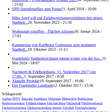
- 21:02
SPD Spendenaffäre ante Portas?
1. April 2018 - 20:06
Mike Josef will mit Zielabweichungsverfahren den neuen
Stadtteil...
20. November 2022 - 21:36
Wohnraum schaffen – Flächen schonen
30. Januar 2024 -
17:03
Kommentar von Karlheinz Grabmann zum geplanten
Stadtteil...
18. Oktober 2023 - 11:12
Frankfurter Stadtentwicklung träumt weiter von der Jos...
31.
Mai 2024 - 18:07
Nachkerb & Feldbegehung, 15. September 2017 von
17:00...
1. September 2017 - 8:58
Aktuelle Projekte
19. September 2017 - 16:00
Der Frankfurter Landraub
12. Oktober 2017 - 15:36
Schlagworte
Ausbau ÖPNV
Bauwahn
bezahlbarer Wohnraum
Blühstreifen
Bodenschutz
Bodenversiegelung
Feldland erhalten
Feld statt Beton
Flächenfraß
Flächenverbrauch
Flächenversiegelung
Flächenversiegelung stoppen
Frischluft
Frischluftschneise