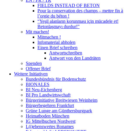
EN / FR / TR
FIELDS INSTEAD OF BETON
Pour la conservation des champs – mettre fin à
l’orgie du béton !
“Yeşil alanların korunması için mücadele et!
Betonlaşmayı durdur!”
Mit machen!
Mitmachen !
Infomaterial abholen
Einen Brief schreiben
Antwortschreiben
Antwort von den Landräten
Spenden
Offener Brief
Weitere Initiativen
Bundesbündnis für Bodenschutz
BIONALES
BI Neu-Eichenberg
BI Pro Landwirtswchaft
Bürgerinitiative Breitwiesen Weinheim
Bürgerbegehren Frankfurt
Grüne Lunge am Günthersburgpark
Heimatboden München
IG Mittelbuchen Nordwest
L(i)ebenswertes Bonames