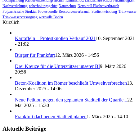
hochspannung
Kaltluftentstehungsflächen
Klimaschutz
Landschaftsschutz
Nachhaltigkeit
Nachverdichtung
naherholungsgebiet
Naturschutz
Netto null Flächenverbrauch
Polyzentrische Struktur
Protestknolle
Ressourcenverbrauch
Stadtentwicklung
Trinkwasser
Trinkwasserversorgung
wertvolle Böden
Kürzlich
Kartoffeln – Protestknollen Verkauf 2021
10. September 2021
- 21:02
Bürger für Frankfurt
12. März 2026 - 14:56
Drei Kreuze für die Unterstützer unserer BI
9. März 2026 -
20:56
Beton-Koalition im Römer beschließt Umweltverbrechen
13.
Dezember 2025 - 14:06
Neue Petition gegen den geplanten Stadtteil der Quartie...
22.
Mai 2025 - 15:30
Frankfurt darf neuen Stadtteil planen
1. März 2025 - 14:10
Aktuelle Beiträge