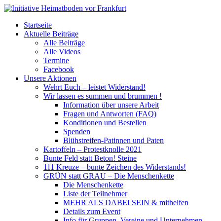
Startseite
Aktuelle Beiträge
Alle Beiträge
Alle Videos
Termine
Facebook
Unsere Aktionen
Wehrt Euch – leistet Widerstand!
Wir lassen es summen und brummen !
Information über unsere Arbeit
Fragen und Antworten (FAQ)
Konditionen und Bestellen
Spenden
Blühstreifen-Patinnen und Paten
Kartoffeln – Protestknolle 2021
Bunte Feld statt Beton! Steine
111 Kreuze – bunte Zeichen des Widerstands!
GRÜN statt GRAU – Die Menschenkette
Die Menschenkette
Liste der Teilnehmer
MEHR ALS DABEI SEIN & mithelfen
Details zum Event
Info für Gruppen, Vereine und Unternehmen