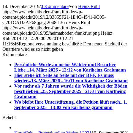
14. Dezember 2019
/
0 Kommentare
/
von
Heinz Rühl
https://www.heimatboden-frankfurt.de/wp-
content/uploads/2019/12/33855F21-1E4C-4541-9C05-
C701CAD2AF68.jpeg
2048
1365
Heinz Rühl
https://www.heimatboden-frankfurt.de/wp-
content/uploads/2019/05/heimatboden-frankfurt.png
Heinz
Rühl
2019-12-14 20:00:29
2019-12-21
11:16:46
Regionalversammlung beschließt: Den neuen Stadtteil der
Quartiere wird es so nicht geben
Kommentare
Persönliche Worte an meine Wähler und Besucher
Liebe...
14. März 2026 - 12:12 von Karlheinz Grabmann
Hier stehe ich Seite an Seite mit der BFF. Es muss
wieder...
13. März 2026 - 16:11 von Karlheinz Grabmann
Vor mehr als 7 Jahren wurde die Wichtigkeit der Böden
beschrieben...
25. September 2025 - 21:01 von Karlheinz
Grabmann
Wo bleibt Ihre Unterstützung, die Petition läuft noch...
1.
September 2025 - 13:03 von karlheinz grabmann
Beliebt
Kartoffeln – Protestknollen Verkauf 2021
10. September 2021