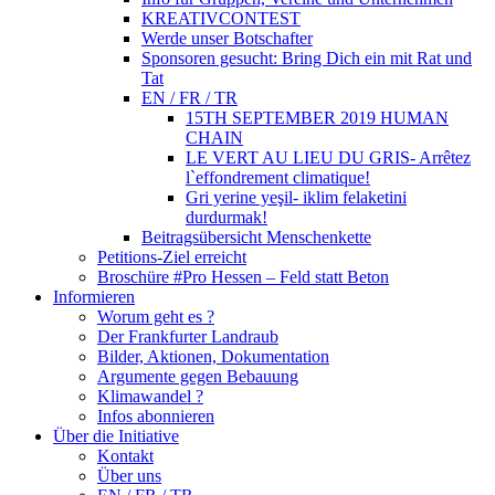
KREATIVCONTEST
Werde unser Botschafter
Sponsoren gesucht: Bring Dich ein mit Rat und
Tat
EN / FR / TR
15TH SEPTEMBER 2019 HUMAN
CHAIN
LE VERT AU LIEU DU GRIS- Arrêtez
l`effondrement climatique!
Gri yerine yeşil- iklim felaketini
durdurmak!
Beitragsübersicht Menschenkette
Petitions-Ziel erreicht
Broschüre #Pro Hessen – Feld statt Beton
Informieren
Worum geht es ?
Der Frankfurter Landraub
Bilder, Aktionen, Dokumentation
Argumente gegen Bebauung
Klimawandel ?
Infos abonnieren
Über die Initiative
Kontakt
Über uns