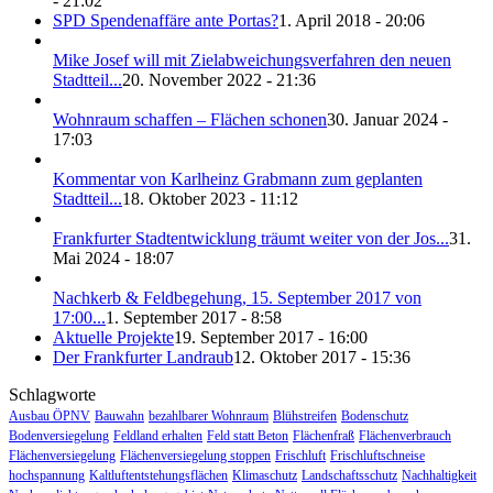
- 21:02
SPD Spendenaffäre ante Portas?
1. April 2018 - 20:06
Mike Josef will mit Zielabweichungsverfahren den neuen
Stadtteil...
20. November 2022 - 21:36
Wohnraum schaffen – Flächen schonen
30. Januar 2024 -
17:03
Kommentar von Karlheinz Grabmann zum geplanten
Stadtteil...
18. Oktober 2023 - 11:12
Frankfurter Stadtentwicklung träumt weiter von der Jos...
31.
Mai 2024 - 18:07
Nachkerb & Feldbegehung, 15. September 2017 von
17:00...
1. September 2017 - 8:58
Aktuelle Projekte
19. September 2017 - 16:00
Der Frankfurter Landraub
12. Oktober 2017 - 15:36
Schlagworte
Ausbau ÖPNV
Bauwahn
bezahlbarer Wohnraum
Blühstreifen
Bodenschutz
Bodenversiegelung
Feldland erhalten
Feld statt Beton
Flächenfraß
Flächenverbrauch
Flächenversiegelung
Flächenversiegelung stoppen
Frischluft
Frischluftschneise
hochspannung
Kaltluftentstehungsflächen
Klimaschutz
Landschaftsschutz
Nachhaltigkeit