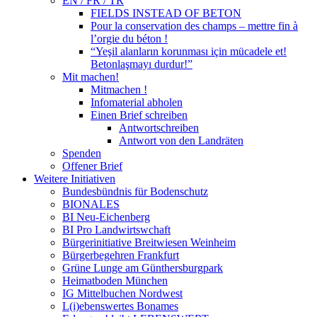
EN / FR / TR
FIELDS INSTEAD OF BETON
Pour la conservation des champs – mettre fin à
l’orgie du béton !
“Yeşil alanların korunması için mücadele et!
Betonlaşmayı durdur!”
Mit machen!
Mitmachen !
Infomaterial abholen
Einen Brief schreiben
Antwortschreiben
Antwort von den Landräten
Spenden
Offener Brief
Weitere Initiativen
Bundesbündnis für Bodenschutz
BIONALES
BI Neu-Eichenberg
BI Pro Landwirtswchaft
Bürgerinitiative Breitwiesen Weinheim
Bürgerbegehren Frankfurt
Grüne Lunge am Günthersburgpark
Heimatboden München
IG Mittelbuchen Nordwest
L(i)ebenswertes Bonames