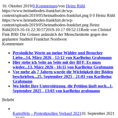
16. Oktober 2019
/
0 Kommentare
/
von
Heinz Rühl
https://www.heimatboden-frankfurt.de/wp-
content/uploads/2019/05/heimatboden-frankfurt.png
0
0
Heinz Rühl
https://www.heimatboden-frankfurt.de/wp-
content/uploads/2019/05/heimatboden-frankfurt.png
Heinz
Rühl
2019-10-16 22:30:57
2019-10-17 09:52:11
Rede von Christof
Fink B90/ Die Grünen anlässlich der Menschenkette gegen den
geplanten Stadtteil Frankfurt Nordwest
Kommentare
Persönliche Worte an meine Wähler und Besucher
Liebe...
14. März 2026 - 12:12 von Karlheinz Grabmann
Hier stehe ich Seite an Seite mit der BFF. Es muss
wieder...
13. März 2026 - 16:11 von Karlheinz Grabmann
Vor mehr als 7 Jahren wurde die Wichtigkeit der Böden
beschrieben...
25. September 2025 - 21:01 von Karlheinz
Grabmann
Wo bleibt Ihre Unterstützung, die Petition läuft noch...
1.
September 2025 - 13:03 von karlheinz grabmann
Beliebt
Kartoffeln – Protestknollen Verkauf 2021
10. September 2021