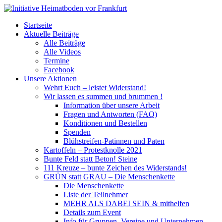
Startseite
Aktuelle Beiträge
Alle Beiträge
Alle Videos
Termine
Facebook
Unsere Aktionen
Wehrt Euch – leistet Widerstand!
Wir lassen es summen und brummen !
Information über unsere Arbeit
Fragen und Antworten (FAQ)
Konditionen und Bestellen
Spenden
Blühstreifen-Patinnen und Paten
Kartoffeln – Protestknolle 2021
Bunte Feld statt Beton! Steine
111 Kreuze – bunte Zeichen des Widerstands!
GRÜN statt GRAU – Die Menschenkette
Die Menschenkette
Liste der Teilnehmer
MEHR ALS DABEI SEIN & mithelfen
Details zum Event
Info für Gruppen, Vereine und Unternehmen