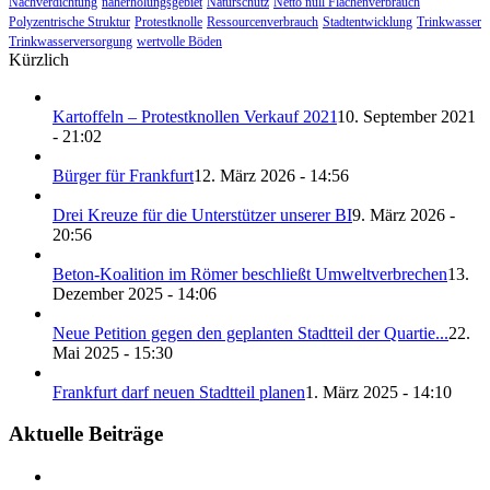
Nachverdichtung
naherholungsgebiet
Naturschutz
Netto null Flächenverbrauch
Polyzentrische Struktur
Protestknolle
Ressourcenverbrauch
Stadtentwicklung
Trinkwasser
Trinkwasserversorgung
wertvolle Böden
Kürzlich
Kartoffeln – Protestknollen Verkauf 2021
10. September 2021
- 21:02
Bürger für Frankfurt
12. März 2026 - 14:56
Drei Kreuze für die Unterstützer unserer BI
9. März 2026 -
20:56
Beton-Koalition im Römer beschließt Umweltverbrechen
13.
Dezember 2025 - 14:06
Neue Petition gegen den geplanten Stadtteil der Quartie...
22.
Mai 2025 - 15:30
Frankfurt darf neuen Stadtteil planen
1. März 2025 - 14:10
Aktuelle Beiträge