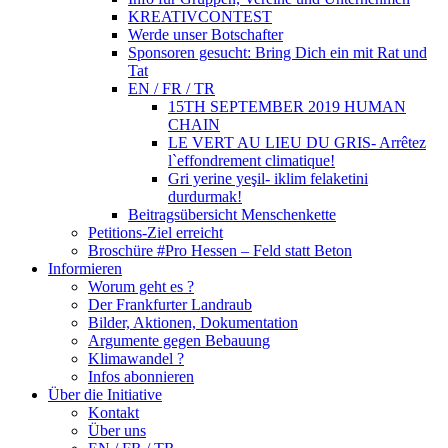
KREATIVCONTEST
Werde unser Botschafter
Sponsoren gesucht: Bring Dich ein mit Rat und
Tat
EN / FR / TR
15TH SEPTEMBER 2019 HUMAN
CHAIN
LE VERT AU LIEU DU GRIS- Arrêtez
l`effondrement climatique!
Gri yerine yeşil- iklim felaketini
durdurmak!
Beitragsübersicht Menschenkette
Petitions-Ziel erreicht
Broschüre #Pro Hessen – Feld statt Beton
Informieren
Worum geht es ?
Der Frankfurter Landraub
Bilder, Aktionen, Dokumentation
Argumente gegen Bebauung
Klimawandel ?
Infos abonnieren
Über die Initiative
Kontakt
Über uns