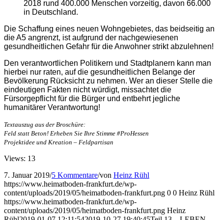
2018 rund 400.000 Menschen vorzeitig, davon 66.000
in Deutschland.
Die Schaffung eines neuen Wohngebietes, das beidseitig an
die A5 angrenzt, ist aufgrund der nachgewiesenen
gesundheitlichen Gefahr für die Anwohner strikt abzulehnen!
Den verantwortlichen Politikern und Stadtplanern kann man
hierbei nur raten, auf die gesundheitlichen Belange der
Bevölkerung Rücksicht zu nehmen. Wer an dieser Stelle die
eindeutigen Fakten nicht würdigt, missachtet die
Fürsorgepflicht für die Bürger und entbehrt jegliche
humanitärer Verantwortung!
Textauszug aus der Broschüre:
Feld statt Beton! Erheben Sie Ihre Stimme #ProHessen
Projektidee und Kreation – Feldpartisan
Views: 13
7. Januar 2019
/
5 Kommentare
/
von
Heinz Rühl
https://www.heimatboden-frankfurt.de/wp-
content/uploads/2019/05/heimatboden-frankfurt.png
0
0
Heinz Rühl
https://www.heimatboden-frankfurt.de/wp-
content/uploads/2019/05/heimatboden-frankfurt.png
Heinz
Rühl
2019-01-07 12:11:54
2019-10-27 19:40:45
Teil 13 – LEBEN