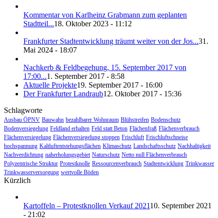
Kommentar von Karlheinz Grabmann zum geplanten
Stadtteil...
18. Oktober 2023 - 11:12
Frankfurter Stadtentwicklung träumt weiter von der Jos...
31.
Mai 2024 - 18:07
Nachkerb & Feldbegehung, 15. September 2017 von
17:00...
1. September 2017 - 8:58
Aktuelle Projekte
19. September 2017 - 16:00
Der Frankfurter Landraub
12. Oktober 2017 - 15:36
Schlagworte
Ausbau ÖPNV
Bauwahn
bezahlbarer Wohnraum
Blühstreifen
Bodenschutz
Bodenversiegelung
Feldland erhalten
Feld statt Beton
Flächenfraß
Flächenverbrauch
Flächenversiegelung
Flächenversiegelung stoppen
Frischluft
Frischluftschneise
hochspannung
Kaltluftentstehungsflächen
Klimaschutz
Landschaftsschutz
Nachhaltigkeit
Nachverdichtung
naherholungsgebiet
Naturschutz
Netto null Flächenverbrauch
Polyzentrische Struktur
Protestknolle
Ressourcenverbrauch
Stadtentwicklung
Trinkwasser
Trinkwasserversorgung
wertvolle Böden
Kürzlich
Kartoffeln – Protestknollen Verkauf 2021
10. September 2021
- 21:02