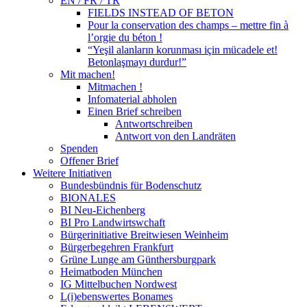
EN / FR / TR
FIELDS INSTEAD OF BETON
Pour la conservation des champs – mettre fin à
l’orgie du béton !
“Yeşil alanların korunması için mücadele et!
Betonlaşmayı durdur!”
Mit machen!
Mitmachen !
Infomaterial abholen
Einen Brief schreiben
Antwortschreiben
Antwort von den Landräten
Spenden
Offener Brief
Weitere Initiativen
Bundesbündnis für Bodenschutz
BIONALES
BI Neu-Eichenberg
BI Pro Landwirtswchaft
Bürgerinitiative Breitwiesen Weinheim
Bürgerbegehren Frankfurt
Grüne Lunge am Günthersburgpark
Heimatboden München
IG Mittelbuchen Nordwest
L(i)ebenswertes Bonames