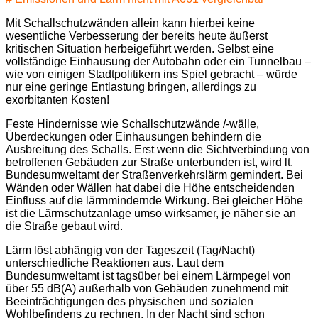
Mit Schallschutzwänden allein kann hierbei keine
wesentliche Verbesserung der bereits heute äußerst
kritischen Situation herbeigeführt werden. Selbst eine
vollständige Einhausung der Autobahn oder ein Tunnelbau –
wie von einigen Stadtpolitikern ins Spiel gebracht – würde
nur eine geringe Entlastung bringen,
allerdings zu
exorbitanten Kosten!
Feste Hindernisse wie Schallschutzwände /-wälle,
Überdeckungen oder Einhausungen behindern die
Ausbreitung des Schalls. Erst wenn die Sichtverbindung von
betroffenen Gebäuden zur Straße unterbunden ist, wird lt.
Bundesumweltamt der Straßenverkehrslärm gemindert. Bei
Wänden oder Wällen hat dabei die Höhe entscheidenden
Einfluss auf die lärmmindernde Wirkung. Bei gleicher Höhe
ist die Lärmschutzanlage umso wirksamer, je näher sie an
die Straße gebaut wird.
Lärm löst abhängig von der Tageszeit (Tag/Nacht)
unterschiedliche Reaktionen aus. Laut dem
Bundesumweltamt ist tagsüber bei einem Lärmpegel von
über 55 dB(A) außerhalb von Gebäuden zunehmend mit
Beeinträchtigungen des physischen und sozialen
Wohlbefindens zu rechnen. In der Nacht sind schon