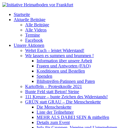
Startseite
Aktuelle Beiträge
Alle Beiträge
Alle Videos
Termine
Facebook
Unsere Aktionen
Wehrt Euch – leistet Widerstand!
Wir lassen es summen und brummen !
Information über unsere Arbeit
Fragen und Antworten (FAQ)
Konditionen und Bestellen
Spenden
Blühstreifen-Patinnen und Paten
Kartoffeln – Protestknolle 2021
Bunte Feld statt Beton! Steine
111 Kreuze – bunte Zeichen des Widerstands!
GRÜN statt GRAU – Die Menschenkette
Die Menschenkette
Liste der Teilnehmer
MEHR ALS DABEI SEIN & mithelfen
Details zum Event
Info für Gruppen, Vereine und Unternehmen