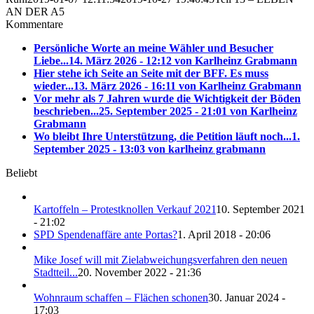
AN DER A5
Kommentare
Persönliche Worte an meine Wähler und Besucher
Liebe...
14. März 2026 - 12:12 von Karlheinz Grabmann
Hier stehe ich Seite an Seite mit der BFF. Es muss
wieder...
13. März 2026 - 16:11 von Karlheinz Grabmann
Vor mehr als 7 Jahren wurde die Wichtigkeit der Böden
beschrieben...
25. September 2025 - 21:01 von Karlheinz
Grabmann
Wo bleibt Ihre Unterstützung, die Petition läuft noch...
1.
September 2025 - 13:03 von karlheinz grabmann
Beliebt
Kartoffeln – Protestknollen Verkauf 2021
10. September 2021
- 21:02
SPD Spendenaffäre ante Portas?
1. April 2018 - 20:06
Mike Josef will mit Zielabweichungsverfahren den neuen
Stadtteil...
20. November 2022 - 21:36
Wohnraum schaffen – Flächen schonen
30. Januar 2024 -
17:03