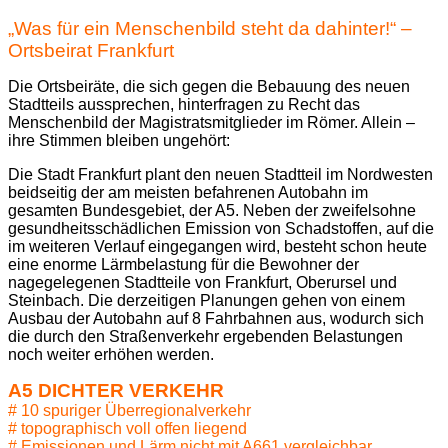
„Was für ein Menschenbild steht da dahinter!“ –
Ortsbeirat Frankfurt
Die Ortsbeiräte, die sich gegen die Bebauung des neuen
Stadtteils aussprechen, hinterfragen zu Recht das
Menschenbild der Magistratsmitglieder im Römer. Allein –
ihre Stimmen bleiben ungehört:
Die Stadt Frankfurt plant den neuen Stadtteil im Nordwesten
beidseitig der am meisten befahrenen Autobahn im
gesamten Bundesgebiet, der A5. Neben der zweifelsohne
gesundheitsschädlichen Emission von Schadstoffen, auf die
im weiteren Verlauf eingegangen wird, besteht schon heute
eine enorme Lärmbelastung für die Bewohner der
nagegelegenen Stadtteile von Frankfurt, Oberursel und
Steinbach. Die derzeitigen Planungen gehen von einem
Ausbau der Autobahn auf 8 Fahrbahnen aus, wodurch sich
die durch den Straßenverkehr ergebenden Belastungen
noch weiter erhöhen werden.
A5 DICHTER VERKEHR
# 10 spuriger Überregionalverkehr
# topographisch voll offen liegend
# Emissionen und Lärm nicht mit A661 vergleichbar