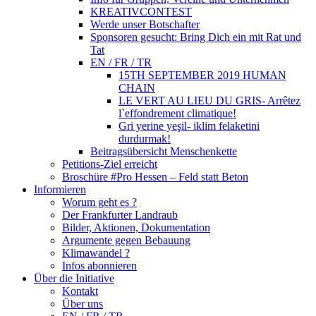
KREATIVCONTEST
Werde unser Botschafter
Sponsoren gesucht: Bring Dich ein mit Rat und
Tat
EN / FR / TR
15TH SEPTEMBER 2019 HUMAN
CHAIN
LE VERT AU LIEU DU GRIS- Arrêtez
l`effondrement climatique!
Gri yerine yeşil- iklim felaketini
durdurmak!
Beitragsübersicht Menschenkette
Petitions-Ziel erreicht
Broschüre #Pro Hessen – Feld statt Beton
Informieren
Worum geht es ?
Der Frankfurter Landraub
Bilder, Aktionen, Dokumentation
Argumente gegen Bebauung
Klimawandel ?
Infos abonnieren
Über die Initiative
Kontakt
Über uns