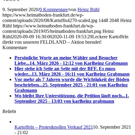
9. September 2020
/
0 Kommentare
/
von
Heinz Rühl
https://www.heimatboden-frankfurt.de/wp-
content/uploads/2020/08/Kartuffis4270-scaled.jpg
1448
2048
Heinz
Rühl
https://www.heimatboden-frankfurt.de/wp-
content/uploads/2019/05/heimatboden-frankfurt.png
Heinz
Rühl
2020-09-09 16:30:00
2020-11-09 19:53:29
Leckere Kartoffeln
direkt von unserem FELDLAND – Aktion beendet!
Kommentare
Persönliche Worte an meine Wähler und Besucher
Liebe...
14. März 2026 - 12:12 von Karlheinz Grabmann
Hier stehe ich Seite an Seite mit der BFF. Es muss
wieder...
13. März 2026 - 16:11 von Karlheinz Grabmann
Vor mehr als 7 Jahren wurde die Wichtigkeit der Böden
beschrieben...
25. September 2025 - 21:01 von Karlheinz
Grabmann
Wo bleibt Ihre Unterstützung, die Petition läuft noch...
1.
September 2025 - 13:03 von karlheinz grabmann
Beliebt
Kartoffeln – Protestknollen Verkauf 2021
10. September 2021
- 21:02