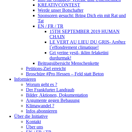
KREATIVCONTEST
Werde unser Botschafter
Sponsoren gesucht: Bring Dich ein mit Rat und
Tat
EN / FR / TR
15TH SEPTEMBER 2019 HUMAN
CHAIN
LE VERT AU LIEU DU GRIS- Arrêtez
l`effondrement climatique!
Gri yerine yeşil- iklim felaketini
durdurmak!
Beitragsübersicht Menschenkette
Petitions-Ziel erreicht
Broschüre #Pro Hessen – Feld statt Beton
Informieren
Worum geht es ?
Der Frankfurter Landraub
Bilder, Aktionen, Dokumentation
Argumente gegen Bebauung
Klimawandel ?
Infos abonnieren
Über die Initiative
Kontakt
Über uns