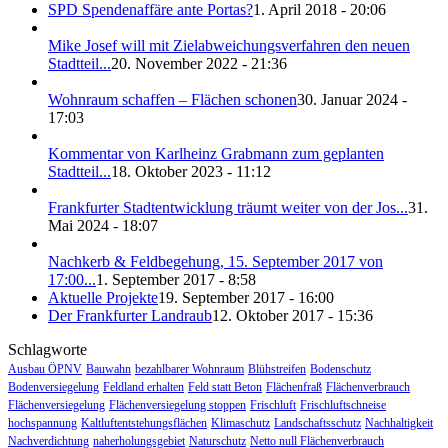
SPD Spendenaffäre ante Portas?
1. April 2018 - 20:06
Mike Josef will mit Zielabweichungsverfahren den neuen
Stadtteil...
20. November 2022 - 21:36
Wohnraum schaffen – Flächen schonen
30. Januar 2024 -
17:03
Kommentar von Karlheinz Grabmann zum geplanten
Stadtteil...
18. Oktober 2023 - 11:12
Frankfurter Stadtentwicklung träumt weiter von der Jos...
31.
Mai 2024 - 18:07
Nachkerb & Feldbegehung, 15. September 2017 von
17:00...
1. September 2017 - 8:58
Aktuelle Projekte
19. September 2017 - 16:00
Der Frankfurter Landraub
12. Oktober 2017 - 15:36
Schlagworte
Ausbau ÖPNV
Bauwahn
bezahlbarer Wohnraum
Blühstreifen
Bodenschutz
Bodenversiegelung
Feldland erhalten
Feld statt Beton
Flächenfraß
Flächenverbrauch
Flächenversiegelung
Flächenversiegelung stoppen
Frischluft
Frischluftschneise
hochspannung
Kaltluftentstehungsflächen
Klimaschutz
Landschaftsschutz
Nachhaltigkeit
Nachverdichtung
naherholungsgebiet
Naturschutz
Netto null Flächenverbrauch