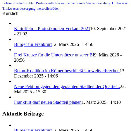
Polyzentrische Struktur
Protestknolle
Ressourcenverbrauch
Stadtentwicklung
Trinkwasser
Trinkwasserversorgung
wertvolle Böden
Kürzlich
Kartoffeln – Protestknollen Verkauf 2021
10. September 2021
- 21:02
Bürger für Frankfurt
12. März 2026 - 14:56
Drei Kreuze für die Unterstützer unserer BI
9. März 2026 -
20:56
Beton-Koalition im Römer beschließt Umweltverbrechen
13.
Dezember 2025 - 14:06
Neue Petition gegen den geplanten Stadtteil der Quartie...
22.
Mai 2025 - 15:30
Frankfurt darf neuen Stadtteil planen
1. März 2025 - 14:10
Aktuelle Beiträge
Bürger für Frankfurt
12. März 2026 - 14:56