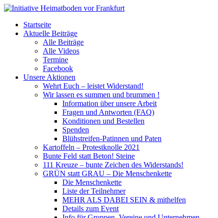
Startseite
Aktuelle Beiträge
Alle Beiträge
Alle Videos
Termine
Facebook
Unsere Aktionen
Wehrt Euch – leistet Widerstand!
Wir lassen es summen und brummen !
Information über unsere Arbeit
Fragen und Antworten (FAQ)
Konditionen und Bestellen
Spenden
Blühstreifen-Patinnen und Paten
Kartoffeln – Protestknolle 2021
Bunte Feld statt Beton! Steine
111 Kreuze – bunte Zeichen des Widerstands!
GRÜN statt GRAU – Die Menschenkette
Die Menschenkette
Liste der Teilnehmer
MEHR ALS DABEI SEIN & mithelfen
Details zum Event
Info für Gruppen, Vereine und Unternehmen