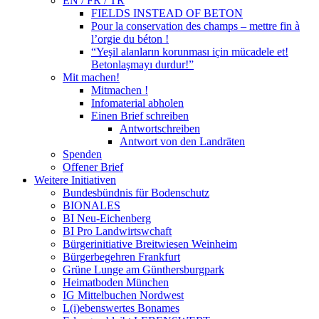
EN / FR / TR
FIELDS INSTEAD OF BETON
Pour la conservation des champs – mettre fin à
l’orgie du béton !
“Yeşil alanların korunması için mücadele et!
Betonlaşmayı durdur!”
Mit machen!
Mitmachen !
Infomaterial abholen
Einen Brief schreiben
Antwortschreiben
Antwort von den Landräten
Spenden
Offener Brief
Weitere Initiativen
Bundesbündnis für Bodenschutz
BIONALES
BI Neu-Eichenberg
BI Pro Landwirtswchaft
Bürgerinitiative Breitwiesen Weinheim
Bürgerbegehren Frankfurt
Grüne Lunge am Günthersburgpark
Heimatboden München
IG Mittelbuchen Nordwest
L(i)ebenswertes Bonames