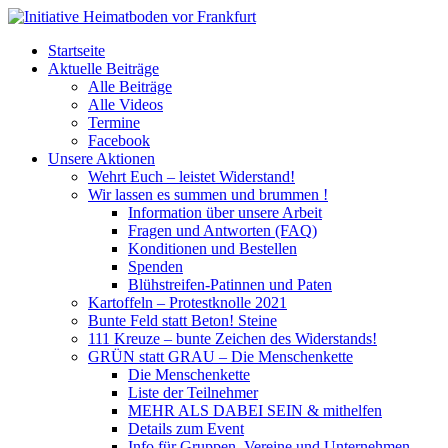
Startseite
Aktuelle Beiträge
Alle Beiträge
Alle Videos
Termine
Facebook
Unsere Aktionen
Wehrt Euch – leistet Widerstand!
Wir lassen es summen und brummen !
Information über unsere Arbeit
Fragen und Antworten (FAQ)
Konditionen und Bestellen
Spenden
Blühstreifen-Patinnen und Paten
Kartoffeln – Protestknolle 2021
Bunte Feld statt Beton! Steine
111 Kreuze – bunte Zeichen des Widerstands!
GRÜN statt GRAU – Die Menschenkette
Die Menschenkette
Liste der Teilnehmer
MEHR ALS DABEI SEIN & mithelfen
Details zum Event
Info für Gruppen, Vereine und Unternehmen