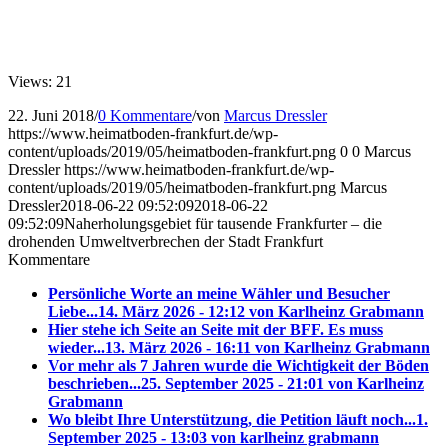
Views: 21
22. Juni 2018
/
0 Kommentare
/
von
Marcus Dressler
https://www.heimatboden-frankfurt.de/wp-
content/uploads/2019/05/heimatboden-frankfurt.png
0
0
Marcus
Dressler
https://www.heimatboden-frankfurt.de/wp-
content/uploads/2019/05/heimatboden-frankfurt.png
Marcus
Dressler
2018-06-22 09:52:09
2018-06-22
09:52:09
Naherholungsgebiet für tausende Frankfurter – die
drohenden Umweltverbrechen der Stadt Frankfurt
Kommentare
Persönliche Worte an meine Wähler und Besucher
Liebe...
14. März 2026 - 12:12 von Karlheinz Grabmann
Hier stehe ich Seite an Seite mit der BFF. Es muss
wieder...
13. März 2026 - 16:11 von Karlheinz Grabmann
Vor mehr als 7 Jahren wurde die Wichtigkeit der Böden
beschrieben...
25. September 2025 - 21:01 von Karlheinz
Grabmann
Wo bleibt Ihre Unterstützung, die Petition läuft noch...
1.
September 2025 - 13:03 von karlheinz grabmann