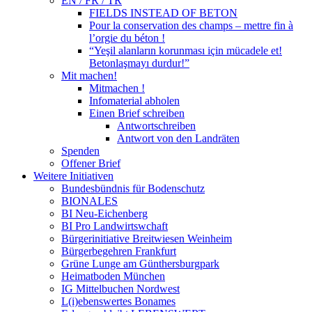
EN / FR / TR
FIELDS INSTEAD OF BETON
Pour la conservation des champs – mettre fin à
l’orgie du béton !
“Yeşil alanların korunması için mücadele et!
Betonlaşmayı durdur!”
Mit machen!
Mitmachen !
Infomaterial abholen
Einen Brief schreiben
Antwortschreiben
Antwort von den Landräten
Spenden
Offener Brief
Weitere Initiativen
Bundesbündnis für Bodenschutz
BIONALES
BI Neu-Eichenberg
BI Pro Landwirtswchaft
Bürgerinitiative Breitwiesen Weinheim
Bürgerbegehren Frankfurt
Grüne Lunge am Günthersburgpark
Heimatboden München
IG Mittelbuchen Nordwest
L(i)ebenswertes Bonames