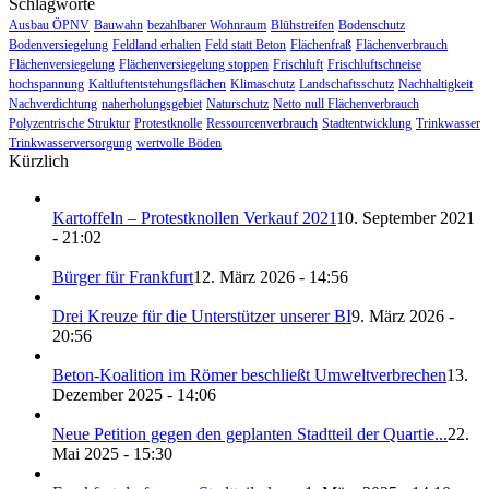
Schlagworte
Ausbau ÖPNV
Bauwahn
bezahlbarer Wohnraum
Blühstreifen
Bodenschutz
Bodenversiegelung
Feldland erhalten
Feld statt Beton
Flächenfraß
Flächenverbrauch
Flächenversiegelung
Flächenversiegelung stoppen
Frischluft
Frischluftschneise
hochspannung
Kaltluftentstehungsflächen
Klimaschutz
Landschaftsschutz
Nachhaltigkeit
Nachverdichtung
naherholungsgebiet
Naturschutz
Netto null Flächenverbrauch
Polyzentrische Struktur
Protestknolle
Ressourcenverbrauch
Stadtentwicklung
Trinkwasser
Trinkwasserversorgung
wertvolle Böden
Kürzlich
Kartoffeln – Protestknollen Verkauf 2021
10. September 2021
- 21:02
Bürger für Frankfurt
12. März 2026 - 14:56
Drei Kreuze für die Unterstützer unserer BI
9. März 2026 -
20:56
Beton-Koalition im Römer beschließt Umweltverbrechen
13.
Dezember 2025 - 14:06
Neue Petition gegen den geplanten Stadtteil der Quartie...
22.
Mai 2025 - 15:30