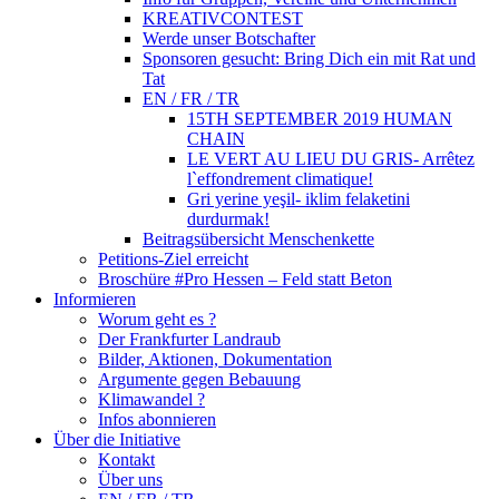
KREATIVCONTEST
Werde unser Botschafter
Sponsoren gesucht: Bring Dich ein mit Rat und
Tat
EN / FR / TR
15TH SEPTEMBER 2019 HUMAN
CHAIN
LE VERT AU LIEU DU GRIS- Arrêtez
l`effondrement climatique!
Gri yerine yeşil- iklim felaketini
durdurmak!
Beitragsübersicht Menschenkette
Petitions-Ziel erreicht
Broschüre #Pro Hessen – Feld statt Beton
Informieren
Worum geht es ?
Der Frankfurter Landraub
Bilder, Aktionen, Dokumentation
Argumente gegen Bebauung
Klimawandel ?
Infos abonnieren
Über die Initiative
Kontakt
Über uns