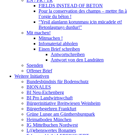
EN / FR / TR
FIELDS INSTEAD OF BETON
Pour la conservation des champs – mettre fin à
l’orgie du béton !
“Yeşil alanların korunması için mücadele et!
Betonlaşmayı durdur!”
Mit machen!
Mitmachen !
Infomaterial abholen
Einen Brief schreiben
Antwortschreiben
Antwort von den Landräten
Spenden
Offener Brief
Weitere Initiativen
Bundesbündnis für Bodenschutz
BIONALES
BI Neu-Eichenberg
BI Pro Landwirtswchaft
Bürgerinitiative Breitwiesen Weinheim
Bürgerbegehren Frankfurt
Grüne Lunge am Günthersburgpark
Heimatboden München
IG Mittelbuchen Nordwest
L(i)ebenswertes Bonames