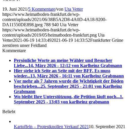
19. Juni 2021
/
5 Kommentare
/
von
Uta Vetter
https://www.heimatboden-frankfurt.de/wp-
content/uploads/2021/06/38B5A2D8-4A0D-4A18-9200-
DA11550DE898.jpeg
788
940
Uta Vetter
https://www.heimatboden-frankfurt.de/wp-
content/uploads/2019/05/heimatboden-frankfurt.png
Uta
Vetter
2021-06-19 14:33:49
2021-06-19 14:33:52
Frankfurter Grüne
zerstören unser Feldland
Kommentare
Persönliche Worte an meine Wähler und Besucher
Liebe...
14. März 2026 - 12:12 von Karlheinz Grabmann
Hier stehe ich Seite an Seite mit der BFF. Es muss
wieder...
13. März 2026 - 16:11 von Karlheinz Grabmann
Vor mehr als 7 Jahren wurde die Wichtigkeit der Böden
beschrieben...
25. September 2025 - 21:01 von Karlheinz
Grabmann
Wo bleibt Ihre Unterstützung, die Petition läuft noch...
1.
September 2025 - 13:03 von karlheinz grabmann
Beliebt
Kartoffeln – Protestknollen Verkauf 2021
10. September 2021