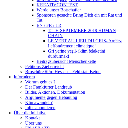
KREATIVCONTEST
Werde unser Botschafter
Sponsoren gesucht: Bring Dich ein mit Rat und
Tat
EN / FR / TR
15TH SEPTEMBER 2019 HUMAN
CHAIN
LE VERT AU LIEU DU GRIS- Arrêtez
l`effondrement climatique!
Gri yerine yeşil- iklim felaketini
durdurmak!
Beitragsübersicht Menschenkette
Petitions-Ziel erreicht
Broschüre #Pro Hessen – Feld statt Beton
Informieren
Worum geht es ?
Der Frankfurter Landraub
Bilder, Aktionen, Dokumentation
Argumente gegen Bebauung
Klimawandel ?
Infos abonnieren
Über die Initiative
Kontakt
Über uns