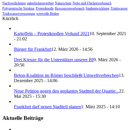
Nachverdichtung
naherholungsgebiet
Naturschutz
Netto null Flächenverbrauch
Polyzentrische Struktur
Protestknolle
Ressourcenverbrauch
Stadtentwicklung
Trinkwasser
Trinkwasserversorgung
wertvolle Böden
Kürzlich
Kartoffeln – Protestknollen Verkauf 2021
10. September 2021
- 21:02
Bürger für Frankfurt
12. März 2026 - 14:56
Drei Kreuze für die Unterstützer unserer BI
9. März 2026 -
20:56
Beton-Koalition im Römer beschließt Umweltverbrechen
13.
Dezember 2025 - 14:06
Neue Petition gegen den geplanten Stadtteil der Quartie...
22.
Mai 2025 - 15:30
Frankfurt darf neuen Stadtteil planen
1. März 2025 - 14:10
Aktuelle Beiträge