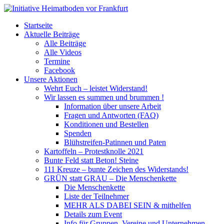
Startseite
Aktuelle Beiträge
Alle Beiträge
Alle Videos
Termine
Facebook
Unsere Aktionen
Wehrt Euch – leistet Widerstand!
Wir lassen es summen und brummen !
Information über unsere Arbeit
Fragen und Antworten (FAQ)
Konditionen und Bestellen
Spenden
Blühstreifen-Patinnen und Paten
Kartoffeln – Protestknolle 2021
Bunte Feld statt Beton! Steine
111 Kreuze – bunte Zeichen des Widerstands!
GRÜN statt GRAU – Die Menschenkette
Die Menschenkette
Liste der Teilnehmer
MEHR ALS DABEI SEIN & mithelfen
Details zum Event
Info für Gruppen, Vereine und Unternehmen