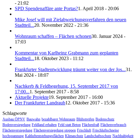
- 21:02
SPD Spendenaffäre ante Portas?
1. April 2018 - 20:06
Mike Josef will mit Zielabweichungsverfahren den neuen
Stadtteil...
20. November 2022 - 21:36
Wohnraum schaffen – Flächen schonen
30. Januar 2024 -
17:03
Kommentar von Karlheinz Grabmann zum geplanten
Stadtteil...
18. Oktober 2023 - 11:12
Frankfurter Stadtentwicklung träumt weiter von der Jos...
31.
Mai 2024 - 18:07
Nachkerb & Feldbegehung, 15. September 2017 von
17:00...
1. September 2017 - 8:58
Aktuelle Projekte
19. September 2017 - 16:00
Der Frankfurter Landraub
12. Oktober 2017 - 15:36
Schlagworte
Ausbau ÖPNV
Bauwahn
bezahlbarer Wohnraum
Blühstreifen
Bodenschutz
Bodenversiegelung
Feldland erhalten
Feld statt Beton
Flächenfraß
Flächenverbrauch
Flächenversiegelung
Flächenversiegelung stoppen
Frischluft
Frischluftschneise
hochspannung
Kaltluftentstehungsflächen
Klimaschutz
Landschaftsschutz
Nachhaltigkeit