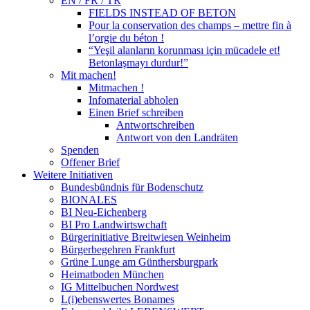
EN / FR / TR
FIELDS INSTEAD OF BETON
Pour la conservation des champs – mettre fin à
l’orgie du béton !
“Yeşil alanların korunması için mücadele et!
Betonlaşmayı durdur!”
Mit machen!
Mitmachen !
Infomaterial abholen
Einen Brief schreiben
Antwortschreiben
Antwort von den Landräten
Spenden
Offener Brief
Weitere Initiativen
Bundesbündnis für Bodenschutz
BIONALES
BI Neu-Eichenberg
BI Pro Landwirtswchaft
Bürgerinitiative Breitwiesen Weinheim
Bürgerbegehren Frankfurt
Grüne Lunge am Günthersburgpark
Heimatboden München
IG Mittelbuchen Nordwest
L(i)ebenswertes Bonames