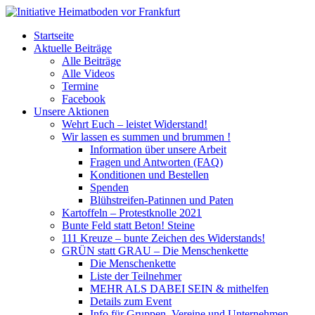
Startseite
Aktuelle Beiträge
Alle Beiträge
Alle Videos
Termine
Facebook
Unsere Aktionen
Wehrt Euch – leistet Widerstand!
Wir lassen es summen und brummen !
Information über unsere Arbeit
Fragen und Antworten (FAQ)
Konditionen und Bestellen
Spenden
Blühstreifen-Patinnen und Paten
Kartoffeln – Protestknolle 2021
Bunte Feld statt Beton! Steine
111 Kreuze – bunte Zeichen des Widerstands!
GRÜN statt GRAU – Die Menschenkette
Die Menschenkette
Liste der Teilnehmer
MEHR ALS DABEI SEIN & mithelfen
Details zum Event
Info für Gruppen, Vereine und Unternehmen