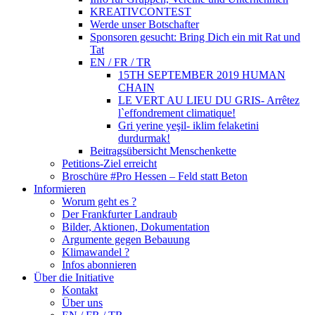
KREATIVCONTEST
Werde unser Botschafter
Sponsoren gesucht: Bring Dich ein mit Rat und
Tat
EN / FR / TR
15TH SEPTEMBER 2019 HUMAN
CHAIN
LE VERT AU LIEU DU GRIS- Arrêtez
l`effondrement climatique!
Gri yerine yeşil- iklim felaketini
durdurmak!
Beitragsübersicht Menschenkette
Petitions-Ziel erreicht
Broschüre #Pro Hessen – Feld statt Beton
Informieren
Worum geht es ?
Der Frankfurter Landraub
Bilder, Aktionen, Dokumentation
Argumente gegen Bebauung
Klimawandel ?
Infos abonnieren
Über die Initiative
Kontakt
Über uns