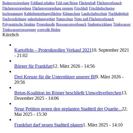
Bodenversiegelung
Feldland erhalten
Feld statt Beton
Flächenfraß
Flächenverbrauch
Flächenversiegelung
Flächenversiegelung stoppen
Frischluft
Frischluftschneise
hochspannung
Kaltluftentstehungsflächen
Klimaschutz
Landschaftsschutz
Nachhaltigkeit
Nachverdichtung
naherholungsgebiet
Naturschutz
Netto null Flächenverbrauch
Polyzentrische Struktur
Protestknolle
Ressourcenverbrauch
Stadtentwicklung
Trinkwasser
Trinkwasserversorgung
wertvolle Böden
Kürzlich
Kartoffeln – Protestknollen Verkauf 2021
10. September 2021
- 21:02
Bürger für Frankfurt
12. März 2026 - 14:56
Drei Kreuze für die Unterstützer unserer BI
9. März 2026 -
20:56
Beton-Koalition im Römer beschließt Umweltverbrechen
13.
Dezember 2025 - 14:06
Neue Petition gegen den geplanten Stadtteil der Quartie...
22.
Mai 2025 - 15:30
Frankfurt darf neuen Stadtteil planen
1. März 2025 - 14:10