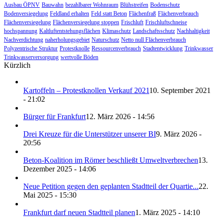
Ausbau ÖPNV
Bauwahn
bezahlbarer Wohnraum
Blühstreifen
Bodenschutz
Bodenversiegelung
Feldland erhalten
Feld statt Beton
Flächenfraß
Flächenverbrauch
Flächenversiegelung
Flächenversiegelung stoppen
Frischluft
Frischluftschneise
hochspannung
Kaltluftentstehungsflächen
Klimaschutz
Landschaftsschutz
Nachhaltigkeit
Nachverdichtung
naherholungsgebiet
Naturschutz
Netto null Flächenverbrauch
Polyzentrische Struktur
Protestknolle
Ressourcenverbrauch
Stadtentwicklung
Trinkwasser
Trinkwasserversorgung
wertvolle Böden
Kürzlich
Kartoffeln – Protestknollen Verkauf 2021
10. September 2021
- 21:02
Bürger für Frankfurt
12. März 2026 - 14:56
Drei Kreuze für die Unterstützer unserer BI
9. März 2026 -
20:56
Beton-Koalition im Römer beschließt Umweltverbrechen
13.
Dezember 2025 - 14:06
Neue Petition gegen den geplanten Stadtteil der Quartie...
22.
Mai 2025 - 15:30
Frankfurt darf neuen Stadtteil planen
1. März 2025 - 14:10