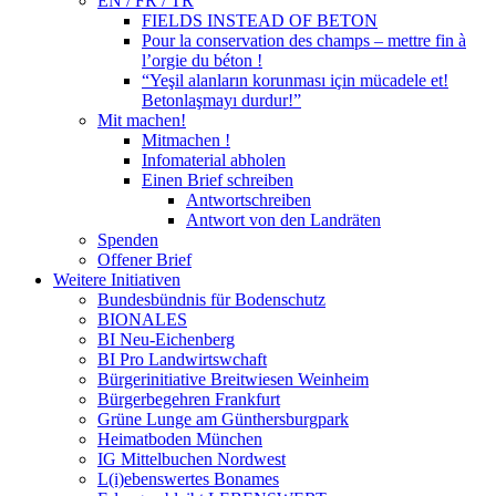
EN / FR / TR
FIELDS INSTEAD OF BETON
Pour la conservation des champs – mettre fin à
l’orgie du béton !
“Yeşil alanların korunması için mücadele et!
Betonlaşmayı durdur!”
Mit machen!
Mitmachen !
Infomaterial abholen
Einen Brief schreiben
Antwortschreiben
Antwort von den Landräten
Spenden
Offener Brief
Weitere Initiativen
Bundesbündnis für Bodenschutz
BIONALES
BI Neu-Eichenberg
BI Pro Landwirtswchaft
Bürgerinitiative Breitwiesen Weinheim
Bürgerbegehren Frankfurt
Grüne Lunge am Günthersburgpark
Heimatboden München
IG Mittelbuchen Nordwest
L(i)ebenswertes Bonames