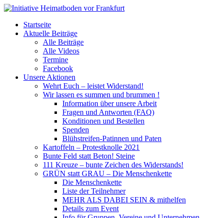
Startseite
Aktuelle Beiträge
Alle Beiträge
Alle Videos
Termine
Facebook
Unsere Aktionen
Wehrt Euch – leistet Widerstand!
Wir lassen es summen und brummen !
Information über unsere Arbeit
Fragen und Antworten (FAQ)
Konditionen und Bestellen
Spenden
Blühstreifen-Patinnen und Paten
Kartoffeln – Protestknolle 2021
Bunte Feld statt Beton! Steine
111 Kreuze – bunte Zeichen des Widerstands!
GRÜN statt GRAU – Die Menschenkette
Die Menschenkette
Liste der Teilnehmer
MEHR ALS DABEI SEIN & mithelfen
Details zum Event
Info für Gruppen, Vereine und Unternehmen