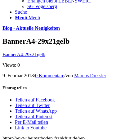
Erlangen bleibt LEBENSWERT
SG Vogelsberg
Suche
Menü
Menü
Blog - Aktuelle Neuigkeiten
BannerA4-29x21gelb
BannerA4-29x21gelb
Views: 0
9. Februar 2018
/
0 Kommentare
/
von
Marcus Dressler
Eintrag teilen
Teilen auf Facebook
Teilen auf Twitter
Teilen auf WhatsApp
Teilen auf Pinterest
Per E-Mail teilen
Link to Youtube
https://www.heimatboden-frankfurt.de/wp-