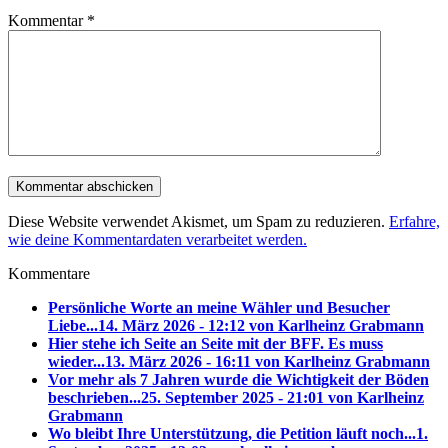
Kommentar
*
Diese Website verwendet Akismet, um Spam zu reduzieren.
Erfahre,
wie deine Kommentardaten verarbeitet werden.
Kommentare
Persönliche Worte an meine Wähler und Besucher
Liebe...
14. März 2026 - 12:12 von Karlheinz Grabmann
Hier stehe ich Seite an Seite mit der BFF. Es muss
wieder...
13. März 2026 - 16:11 von Karlheinz Grabmann
Vor mehr als 7 Jahren wurde die Wichtigkeit der Böden
beschrieben...
25. September 2025 - 21:01 von Karlheinz
Grabmann
Wo bleibt Ihre Unterstützung, die Petition läuft noch...
1.