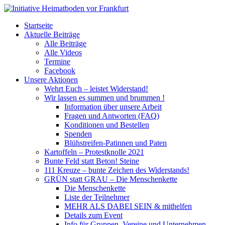
Startseite
Aktuelle Beiträge
Alle Beiträge
Alle Videos
Termine
Facebook
Unsere Aktionen
Wehrt Euch – leistet Widerstand!
Wir lassen es summen und brummen !
Information über unsere Arbeit
Fragen und Antworten (FAQ)
Konditionen und Bestellen
Spenden
Blühstreifen-Patinnen und Paten
Kartoffeln – Protestknolle 2021
Bunte Feld statt Beton! Steine
111 Kreuze – bunte Zeichen des Widerstands!
GRÜN statt GRAU – Die Menschenkette
Die Menschenkette
Liste der Teilnehmer
MEHR ALS DABEI SEIN & mithelfen
Details zum Event
Info für Gruppen, Vereine und Unternehmen