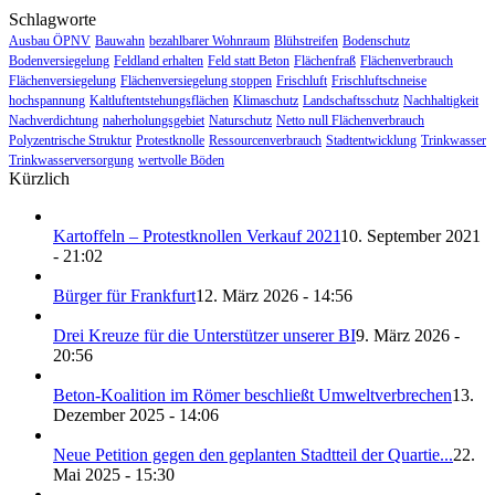
Schlagworte
Ausbau ÖPNV
Bauwahn
bezahlbarer Wohnraum
Blühstreifen
Bodenschutz
Bodenversiegelung
Feldland erhalten
Feld statt Beton
Flächenfraß
Flächenverbrauch
Flächenversiegelung
Flächenversiegelung stoppen
Frischluft
Frischluftschneise
hochspannung
Kaltluftentstehungsflächen
Klimaschutz
Landschaftsschutz
Nachhaltigkeit
Nachverdichtung
naherholungsgebiet
Naturschutz
Netto null Flächenverbrauch
Polyzentrische Struktur
Protestknolle
Ressourcenverbrauch
Stadtentwicklung
Trinkwasser
Trinkwasserversorgung
wertvolle Böden
Kürzlich
Kartoffeln – Protestknollen Verkauf 2021
10. September 2021
- 21:02
Bürger für Frankfurt
12. März 2026 - 14:56
Drei Kreuze für die Unterstützer unserer BI
9. März 2026 -
20:56
Beton-Koalition im Römer beschließt Umweltverbrechen
13.
Dezember 2025 - 14:06
Neue Petition gegen den geplanten Stadtteil der Quartie...
22.
Mai 2025 - 15:30