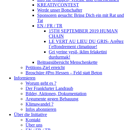
KREATIVCONTEST
Werde unser Botschafter
Sponsoren gesucht: Bring Dich ein mit Rat und
Tat
EN / FR / TR
15TH SEPTEMBER 2019 HUMAN
CHAIN
LE VERT AU LIEU DU GRIS- Arrêtez
l`effondrement climatique!
Gri yerine yeşil- iklim felaketini
durdurmak!
Beitragsübersicht Menschenkette
Petitions-Ziel erreicht
Broschüre #Pro Hessen – Feld statt Beton
Informieren
Worum geht es ?
Der Frankfurter Landraub
Bilder, Aktionen, Dokumentation
Argumente gegen Bebauung
Klimawandel ?
Infos abonnieren
Über die Initiative
Kontakt
Über uns