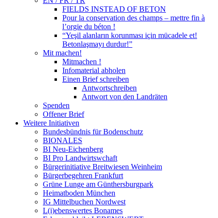
EN / FR / TR
FIELDS INSTEAD OF BETON
Pour la conservation des champs – mettre fin à
l’orgie du béton !
“Yeşil alanların korunması için mücadele et!
Betonlaşmayı durdur!”
Mit machen!
Mitmachen !
Infomaterial abholen
Einen Brief schreiben
Antwortschreiben
Antwort von den Landräten
Spenden
Offener Brief
Weitere Initiativen
Bundesbündnis für Bodenschutz
BIONALES
BI Neu-Eichenberg
BI Pro Landwirtswchaft
Bürgerinitiative Breitwiesen Weinheim
Bürgerbegehren Frankfurt
Grüne Lunge am Günthersburgpark
Heimatboden München
IG Mittelbuchen Nordwest
L(i)ebenswertes Bonames