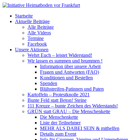
Startseite
Aktuelle Beiträge
Alle Beiträge
Alle Videos
Termine
Facebook
Unsere Aktionen
Wehrt Euch – leistet Widerstand!
Wir lassen es summen und brummen !
Information über unsere Arbeit
Fragen und Antworten (FAQ)
Konditionen und Bestellen
Spenden
Blühstreifen-Patinnen und Paten
Kartoffeln – Protestknolle 2021
Bunte Feld statt Beton! Steine
111 Kreuze – bunte Zeichen des Widerstands!
GRÜN statt GRAU – Die Menschenkette
Die Menschenkette
Liste der Teilnehmer
MEHR ALS DABEI SEIN & mithelfen
Details zum Event
Info für Gruppen, Vereine und Unternehmen