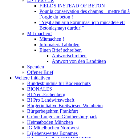
EN / FR / TR
FIELDS INSTEAD OF BETON
Pour la conservation des champs – mettre fin à
l’orgie du béton !
“Yeşil alanların korunması için mücadele et!
Betonlaşmayı durdur!”
Mit machen!
Mitmachen !
Infomaterial abholen
Einen Brief schreiben
Antwortschreiben
Antwort von den Landräten
Spenden
Offener Brief
Weitere Initiativen
Bundesbündnis für Bodenschutz
BIONALES
BI Neu-Eichenberg
BI Pro Landwirtswchaft
Bürgerinitiative Breitwiesen Weinheim
Bürgerbegehren Frankfurt
Grüne Lunge am Günthersburgpark
Heimatboden München
IG Mittelbuchen Nordwest
L(i)ebenswertes Bonames