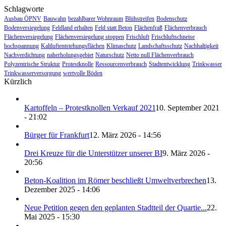
Schlagworte
Ausbau ÖPNV
Bauwahn
bezahlbarer Wohnraum
Blühstreifen
Bodenschutz
Bodenversiegelung
Feldland erhalten
Feld statt Beton
Flächenfraß
Flächenverbrauch
Flächenversiegelung
Flächenversiegelung stoppen
Frischluft
Frischluftschneise
hochspannung
Kaltluftentstehungsflächen
Klimaschutz
Landschaftsschutz
Nachhaltigkeit
Nachverdichtung
naherholungsgebiet
Naturschutz
Netto null Flächenverbrauch
Polyzentrische Struktur
Protestknolle
Ressourcenverbrauch
Stadtentwicklung
Trinkwasser
Trinkwasserversorgung
wertvolle Böden
Kürzlich
Kartoffeln – Protestknollen Verkauf 2021
10. September 2021
- 21:02
Bürger für Frankfurt
12. März 2026 - 14:56
Drei Kreuze für die Unterstützer unserer BI
9. März 2026 -
20:56
Beton-Koalition im Römer beschließt Umweltverbrechen
13.
Dezember 2025 - 14:06
Neue Petition gegen den geplanten Stadtteil der Quartie...
22.
Mai 2025 - 15:30