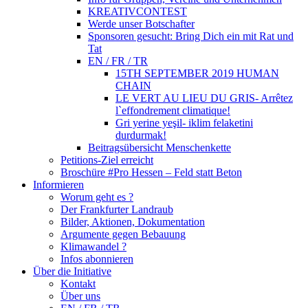
KREATIVCONTEST
Werde unser Botschafter
Sponsoren gesucht: Bring Dich ein mit Rat und
Tat
EN / FR / TR
15TH SEPTEMBER 2019 HUMAN
CHAIN
LE VERT AU LIEU DU GRIS- Arrêtez
l`effondrement climatique!
Gri yerine yeşil- iklim felaketini
durdurmak!
Beitragsübersicht Menschenkette
Petitions-Ziel erreicht
Broschüre #Pro Hessen – Feld statt Beton
Informieren
Worum geht es ?
Der Frankfurter Landraub
Bilder, Aktionen, Dokumentation
Argumente gegen Bebauung
Klimawandel ?
Infos abonnieren
Über die Initiative
Kontakt
Über uns