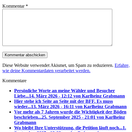
Kommentar
*
Diese Website verwendet Akismet, um Spam zu reduzieren.
Erfahre,
wie deine Kommentardaten verarbeitet werden.
Kommentare
Persönliche Worte an meine Wähler und Besucher
Liebe...
14. März 2026 - 12:12 von Karlheinz Grabmann
Hier stehe ich Seite an Seite mit der BFF. Es muss
wieder...
13. März 2026 - 16:11 von Karlheinz Grabmann
Vor mehr als 7 Jahren wurde die Wichtigkeit der Böden
beschrieben...
25. September 2025 - 21:01 von Karlheinz
Grabmann
Wo bleibt Ihre Unterstützung, die Petition läuft noch...
1.