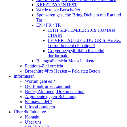
KREATIVCONTEST
Werde unser Botschafter
Sponsoren gesucht: Bring Dich ein mit Rat und
Tat
EN / FR / TR
15TH SEPTEMBER 2019 HUMAN
CHAIN
LE VERT AU LIEU DU GRIS- Arrêtez
l`effondrement climatique!
Gri yerine yeşil- iklim felaketini
durdurmak!
Beitragsübersicht Menschenkette
Petitions-Ziel erreicht
Broschüre #Pro Hessen – Feld statt Beton
Informieren
Worum geht es ?
Der Frankfurter Landraub
Bilder, Aktionen, Dokumentation
Argumente gegen Bebauung
Klimawandel ?
Infos abonnieren
Über die Initiative
Kontakt
Über uns