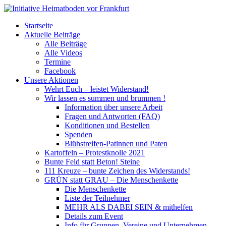
Startseite
Aktuelle Beiträge
Alle Beiträge
Alle Videos
Termine
Facebook
Unsere Aktionen
Wehrt Euch – leistet Widerstand!
Wir lassen es summen und brummen !
Information über unsere Arbeit
Fragen und Antworten (FAQ)
Konditionen und Bestellen
Spenden
Blühstreifen-Patinnen und Paten
Kartoffeln – Protestknolle 2021
Bunte Feld statt Beton! Steine
111 Kreuze – bunte Zeichen des Widerstands!
GRÜN statt GRAU – Die Menschenkette
Die Menschenkette
Liste der Teilnehmer
MEHR ALS DABEI SEIN & mithelfen
Details zum Event
Info für Gruppen, Vereine und Unternehmen