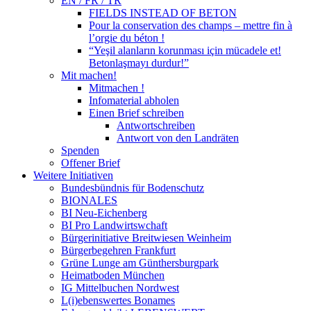
EN / FR / TR
FIELDS INSTEAD OF BETON
Pour la conservation des champs – mettre fin à
l’orgie du béton !
“Yeşil alanların korunması için mücadele et!
Betonlaşmayı durdur!”
Mit machen!
Mitmachen !
Infomaterial abholen
Einen Brief schreiben
Antwortschreiben
Antwort von den Landräten
Spenden
Offener Brief
Weitere Initiativen
Bundesbündnis für Bodenschutz
BIONALES
BI Neu-Eichenberg
BI Pro Landwirtswchaft
Bürgerinitiative Breitwiesen Weinheim
Bürgerbegehren Frankfurt
Grüne Lunge am Günthersburgpark
Heimatboden München
IG Mittelbuchen Nordwest
L(i)ebenswertes Bonames