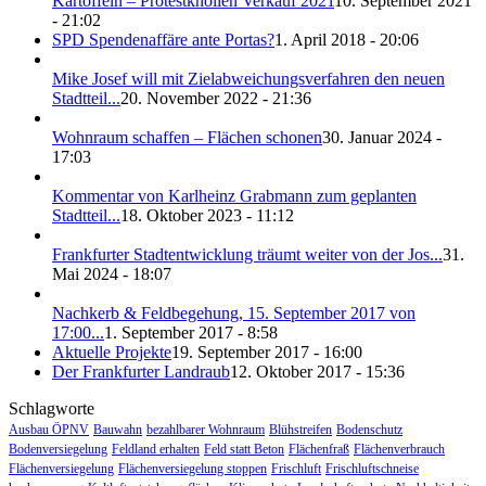
Kartoffeln – Protestknollen Verkauf 2021
10. September 2021
- 21:02
SPD Spendenaffäre ante Portas?
1. April 2018 - 20:06
Mike Josef will mit Zielabweichungsverfahren den neuen
Stadtteil...
20. November 2022 - 21:36
Wohnraum schaffen – Flächen schonen
30. Januar 2024 -
17:03
Kommentar von Karlheinz Grabmann zum geplanten
Stadtteil...
18. Oktober 2023 - 11:12
Frankfurter Stadtentwicklung träumt weiter von der Jos...
31.
Mai 2024 - 18:07
Nachkerb & Feldbegehung, 15. September 2017 von
17:00...
1. September 2017 - 8:58
Aktuelle Projekte
19. September 2017 - 16:00
Der Frankfurter Landraub
12. Oktober 2017 - 15:36
Schlagworte
Ausbau ÖPNV
Bauwahn
bezahlbarer Wohnraum
Blühstreifen
Bodenschutz
Bodenversiegelung
Feldland erhalten
Feld statt Beton
Flächenfraß
Flächenverbrauch
Flächenversiegelung
Flächenversiegelung stoppen
Frischluft
Frischluftschneise