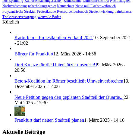
hochspannung
Kaltluftentstehungsflächen
Klimaschutz
Landschaftsschutz
Nachhaltigkeit
Nachverdichtung
naherholungsgebiet
Naturschutz
Netto null Flächenverbrauch
Polyzentrische Struktur
Protestknolle
Ressourcenverbrauch
Stadtentwicklung
Trinkwasser
Trinkwasserversorgung
wertvolle Böden
Kürzlich
Kartoffeln – Protestknollen Verkauf 2021
10. September 2021
- 21:02
Bürger für Frankfurt
12. März 2026 - 14:56
Drei Kreuze für die Unterstützer unserer BI
9. März 2026 -
20:56
Beton-Koalition im Römer beschließt Umweltverbrechen
13.
Dezember 2025 - 14:06
Neue Petition gegen den geplanten Stadtteil der Quartie...
22.
Mai 2025 - 15:30
Frankfurt darf neuen Stadtteil planen
1. März 2025 - 14:10
Aktuelle Beiträge