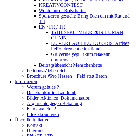
KREATIVCONTEST
Werde unser Botschafter
Sponsoren gesucht: Bring Dich ein mit Rat und
Tat
EN / FR / TR
15TH SEPTEMBER 2019 HUMAN
CHAIN
LE VERT AU LIEU DU GRIS- Arrêtez
l`effondrement climatique!
Gri yerine yeşil- iklim felaketini
durdurmak!
Beitragsübersicht Menschenkette
Petitions-Ziel erreicht
Broschüre #Pro Hessen – Feld statt Beton
Informieren
Worum geht es ?
Der Frankfurter Landraub
Bilder, Aktionen, Dokumentation
Argumente gegen Bebauung
Klimawandel ?
Infos abonnieren
Über die Initiative
Kontakt
Über uns