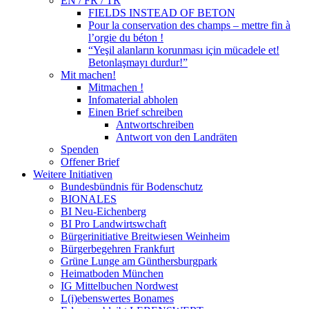
EN / FR / TR
FIELDS INSTEAD OF BETON
Pour la conservation des champs – mettre fin à
l’orgie du béton !
“Yeşil alanların korunması için mücadele et!
Betonlaşmayı durdur!”
Mit machen!
Mitmachen !
Infomaterial abholen
Einen Brief schreiben
Antwortschreiben
Antwort von den Landräten
Spenden
Offener Brief
Weitere Initiativen
Bundesbündnis für Bodenschutz
BIONALES
BI Neu-Eichenberg
BI Pro Landwirtswchaft
Bürgerinitiative Breitwiesen Weinheim
Bürgerbegehren Frankfurt
Grüne Lunge am Günthersburgpark
Heimatboden München
IG Mittelbuchen Nordwest
L(i)ebenswertes Bonames