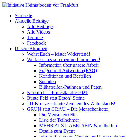
Startseite
Aktuelle Beiträge
Alle Beiträge
Alle Videos
Termine
Facebook
Unsere Aktionen
Wehrt Euch – leistet Widerstand!
Wir lassen es summen und brummen !
Information über unsere Arbeit
Fragen und Antworten (FAQ)
Konditionen und Bestellen
Spenden
Blühstreifen-Patinnen und Paten
Kartoffeln – Protestknolle 2021
Bunte Feld statt Beton! Steine
111 Kreuze – bunte Zeichen des Widerstands!
GRÜN statt GRAU – Die Menschenkette
Die Menschenkette
Liste der Teilnehmer
MEHR ALS DABEI SEIN & mithelfen
Details zum Event
Info für Gruppen, Vereine und Unternehmen