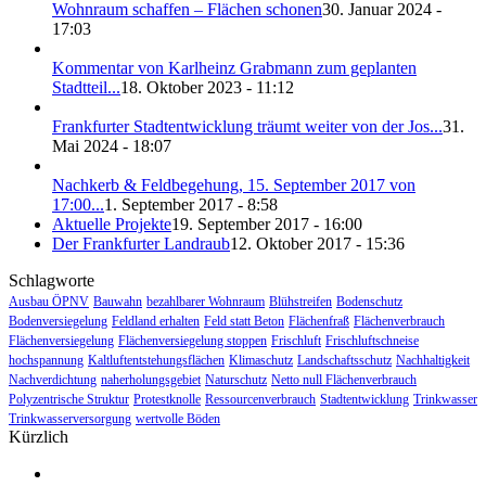
Wohnraum schaffen – Flächen schonen
30. Januar 2024 -
17:03
Kommentar von Karlheinz Grabmann zum geplanten
Stadtteil...
18. Oktober 2023 - 11:12
Frankfurter Stadtentwicklung träumt weiter von der Jos...
31.
Mai 2024 - 18:07
Nachkerb & Feldbegehung, 15. September 2017 von
17:00...
1. September 2017 - 8:58
Aktuelle Projekte
19. September 2017 - 16:00
Der Frankfurter Landraub
12. Oktober 2017 - 15:36
Schlagworte
Ausbau ÖPNV
Bauwahn
bezahlbarer Wohnraum
Blühstreifen
Bodenschutz
Bodenversiegelung
Feldland erhalten
Feld statt Beton
Flächenfraß
Flächenverbrauch
Flächenversiegelung
Flächenversiegelung stoppen
Frischluft
Frischluftschneise
hochspannung
Kaltluftentstehungsflächen
Klimaschutz
Landschaftsschutz
Nachhaltigkeit
Nachverdichtung
naherholungsgebiet
Naturschutz
Netto null Flächenverbrauch
Polyzentrische Struktur
Protestknolle
Ressourcenverbrauch
Stadtentwicklung
Trinkwasser
Trinkwasserversorgung
wertvolle Böden
Kürzlich