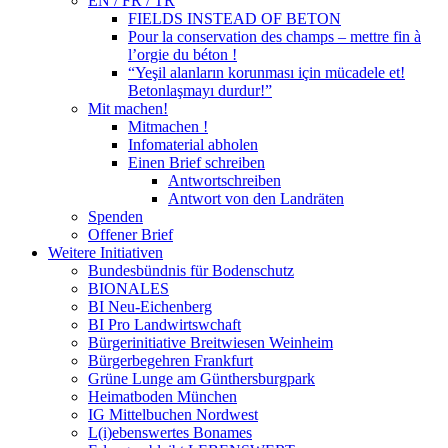
EN / FR / TR
FIELDS INSTEAD OF BETON
Pour la conservation des champs – mettre fin à
l’orgie du béton !
“Yeşil alanların korunması için mücadele et!
Betonlaşmayı durdur!”
Mit machen!
Mitmachen !
Infomaterial abholen
Einen Brief schreiben
Antwortschreiben
Antwort von den Landräten
Spenden
Offener Brief
Weitere Initiativen
Bundesbündnis für Bodenschutz
BIONALES
BI Neu-Eichenberg
BI Pro Landwirtswchaft
Bürgerinitiative Breitwiesen Weinheim
Bürgerbegehren Frankfurt
Grüne Lunge am Günthersburgpark
Heimatboden München
IG Mittelbuchen Nordwest
L(i)ebenswertes Bonames