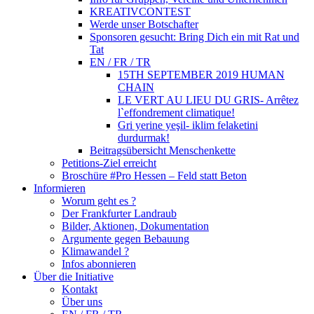
KREATIVCONTEST
Werde unser Botschafter
Sponsoren gesucht: Bring Dich ein mit Rat und
Tat
EN / FR / TR
15TH SEPTEMBER 2019 HUMAN
CHAIN
LE VERT AU LIEU DU GRIS- Arrêtez
l`effondrement climatique!
Gri yerine yeşil- iklim felaketini
durdurmak!
Beitragsübersicht Menschenkette
Petitions-Ziel erreicht
Broschüre #Pro Hessen – Feld statt Beton
Informieren
Worum geht es ?
Der Frankfurter Landraub
Bilder, Aktionen, Dokumentation
Argumente gegen Bebauung
Klimawandel ?
Infos abonnieren
Über die Initiative
Kontakt
Über uns