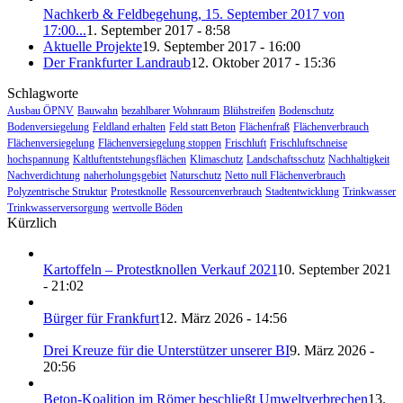
Nachkerb & Feldbegehung, 15. September 2017 von
17:00...
1. September 2017 - 8:58
Aktuelle Projekte
19. September 2017 - 16:00
Der Frankfurter Landraub
12. Oktober 2017 - 15:36
Schlagworte
Ausbau ÖPNV
Bauwahn
bezahlbarer Wohnraum
Blühstreifen
Bodenschutz
Bodenversiegelung
Feldland erhalten
Feld statt Beton
Flächenfraß
Flächenverbrauch
Flächenversiegelung
Flächenversiegelung stoppen
Frischluft
Frischluftschneise
hochspannung
Kaltluftentstehungsflächen
Klimaschutz
Landschaftsschutz
Nachhaltigkeit
Nachverdichtung
naherholungsgebiet
Naturschutz
Netto null Flächenverbrauch
Polyzentrische Struktur
Protestknolle
Ressourcenverbrauch
Stadtentwicklung
Trinkwasser
Trinkwasserversorgung
wertvolle Böden
Kürzlich
Kartoffeln – Protestknollen Verkauf 2021
10. September 2021
- 21:02
Bürger für Frankfurt
12. März 2026 - 14:56
Drei Kreuze für die Unterstützer unserer BI
9. März 2026 -
20:56
Beton-Koalition im Römer beschließt Umweltverbrechen
13.