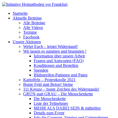
Startseite
Aktuelle Beiträge
Alle Beiträge
Alle Videos
Termine
Facebook
Unsere Aktionen
Wehrt Euch – leistet Widerstand!
Wir lassen es summen und brummen !
Information über unsere Arbeit
Fragen und Antworten (FAQ)
Konditionen und Bestellen
Spenden
Blühstreifen-Patinnen und Paten
Kartoffeln – Protestknolle 2021
Bunte Feld statt Beton! Steine
111 Kreuze – bunte Zeichen des Widerstands!
GRÜN statt GRAU – Die Menschenkette
Die Menschenkette
Liste der Teilnehmer
MEHR ALS DABEI SEIN & mithelfen
Details zum Event
Info für Gruppen, Vereine und Unternehmen