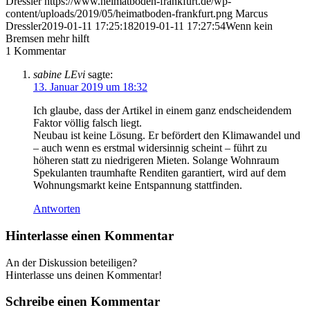
Dressler
https://www.heimatboden-frankfurt.de/wp-
content/uploads/2019/05/heimatboden-frankfurt.png
Marcus
Dressler
2019-01-11 17:25:18
2019-01-11 17:27:54
Wenn kein
Bremsen mehr hilft
1
Kommentar
sabine LEvi
sagte:
13. Januar 2019 um 18:32
Ich glaube, dass der Artikel in einem ganz endscheidendem
Faktor völlig falsch liegt.
Neubau ist keine Lösung. Er befördert den Klimawandel und
– auch wenn es erstmal widersinnig scheint – führt zu
höheren statt zu niedrigeren Mieten. Solange Wohnraum
Spekulanten traumhafte Renditen garantiert, wird auf dem
Wohnungsmarkt keine Entspannung stattfinden.
Antworten
Hinterlasse einen Kommentar
An der Diskussion beteiligen?
Hinterlasse uns deinen Kommentar!
Schreibe einen Kommentar