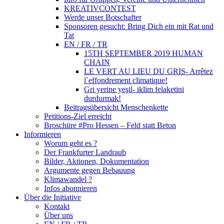
KREATIVCONTEST
Werde unser Botschafter
Sponsoren gesucht: Bring Dich ein mit Rat und
Tat
EN / FR / TR
15TH SEPTEMBER 2019 HUMAN
CHAIN
LE VERT AU LIEU DU GRIS- Arrêtez
l`effondrement climatique!
Gri yerine yeşil- iklim felaketini
durdurmak!
Beitragsübersicht Menschenkette
Petitions-Ziel erreicht
Broschüre #Pro Hessen – Feld statt Beton
Informieren
Worum geht es ?
Der Frankfurter Landraub
Bilder, Aktionen, Dokumentation
Argumente gegen Bebauung
Klimawandel ?
Infos abonnieren
Über die Initiative
Kontakt
Über uns