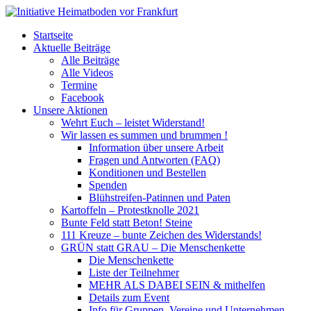
Startseite
Aktuelle Beiträge
Alle Beiträge
Alle Videos
Termine
Facebook
Unsere Aktionen
Wehrt Euch – leistet Widerstand!
Wir lassen es summen und brummen !
Information über unsere Arbeit
Fragen und Antworten (FAQ)
Konditionen und Bestellen
Spenden
Blühstreifen-Patinnen und Paten
Kartoffeln – Protestknolle 2021
Bunte Feld statt Beton! Steine
111 Kreuze – bunte Zeichen des Widerstands!
GRÜN statt GRAU – Die Menschenkette
Die Menschenkette
Liste der Teilnehmer
MEHR ALS DABEI SEIN & mithelfen
Details zum Event
Info für Gruppen, Vereine und Unternehmen