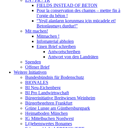
EN / FR / TR
FIELDS INSTEAD OF BETON
Pour la conservation des champs – mettre fin à
l’orgie du béton !
“Yeşil alanların korunması için mücadele et!
Betonlaşmayı durdur!”
Mit machen!
Mitmachen !
Infomaterial abholen
Einen Brief schreiben
Antwortschreiben
Antwort von den Landräten
Spenden
Offener Brief
Weitere Initiativen
Bundesbündnis für Bodenschutz
BIONALES
BI Neu-Eichenberg
BI Pro Landwirtswchaft
Bürgerinitiative Breitwiesen Weinheim
Bürgerbegehren Frankfurt
Grüne Lunge am Günthersburgpark
Heimatboden München
IG Mittelbuchen Nordwest
L(i)ebenswertes Bonames