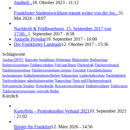
Stadtteil...
18. Oktober 2023 - 11:12
Frankfurter Stadtentwicklung träumt weiter von der Jos...
31.
Mai 2024 - 18:07
Nachkerb & Feldbegehung, 15. September 2017 von
17:00...
1. September 2017 - 8:58
Aktuelle Projekte
19. September 2017 - 16:00
Der Frankfurter Landraub
12. Oktober 2017 - 15:36
Schlagworte
Ausbau ÖPNV
Bauwahn
bezahlbarer Wohnraum
Blühstreifen
Bodenschutz
Bodenversiegelung
Feldland erhalten
Feld statt Beton
Flächenfraß
Flächenverbrauch
Flächenversiegelung
Flächenversiegelung stoppen
Frischluft
Frischluftschneise
hochspannung
Kaltluftentstehungsflächen
Klimaschutz
Landschaftsschutz
Nachhaltigkeit
Nachverdichtung
naherholungsgebiet
Naturschutz
Netto null Flächenverbrauch
Polyzentrische Struktur
Protestknolle
Ressourcenverbrauch
Stadtentwicklung
Trinkwasser
Trinkwasserversorgung
wertvolle Böden
Kürzlich
Kartoffeln – Protestknollen Verkauf 2021
10. September 2021
- 21:02
Bürger für Frankfurt
12. März 2026 - 14:56