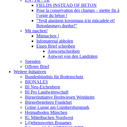
EN / FR / TR
FIELDS INSTEAD OF BETON
Pour la conservation des champs – mettre fin à
l’orgie du béton !
“Yeşil alanların korunması için mücadele et!
Betonlaşmayı durdur!”
Mit machen!
Mitmachen !
Infomaterial abholen
Einen Brief schreiben
Antwortschreiben
Antwort von den Landräten
Spenden
Offener Brief
Weitere Initiativen
Bundesbündnis für Bodenschutz
BIONALES
BI Neu-Eichenberg
BI Pro Landwirtswchaft
Bürgerinitiative Breitwiesen Weinheim
Bürgerbegehren Frankfurt
Grüne Lunge am Günthersburgpark
Heimatboden München
IG Mittelbuchen Nordwest
L(i)ebenswertes Bonames