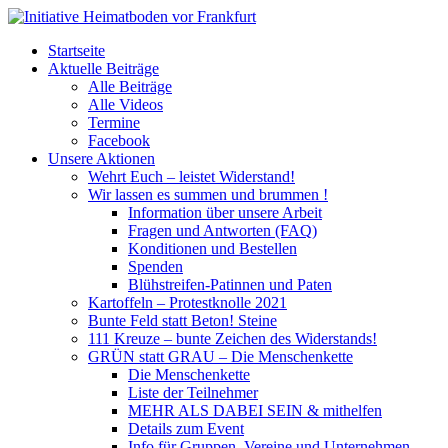
Startseite
Aktuelle Beiträge
Alle Beiträge
Alle Videos
Termine
Facebook
Unsere Aktionen
Wehrt Euch – leistet Widerstand!
Wir lassen es summen und brummen !
Information über unsere Arbeit
Fragen und Antworten (FAQ)
Konditionen und Bestellen
Spenden
Blühstreifen-Patinnen und Paten
Kartoffeln – Protestknolle 2021
Bunte Feld statt Beton! Steine
111 Kreuze – bunte Zeichen des Widerstands!
GRÜN statt GRAU – Die Menschenkette
Die Menschenkette
Liste der Teilnehmer
MEHR ALS DABEI SEIN & mithelfen
Details zum Event
Info für Gruppen, Vereine und Unternehmen