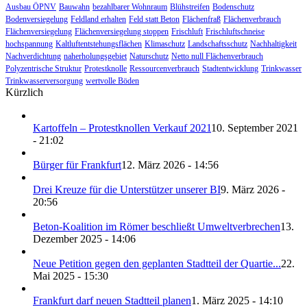
Ausbau ÖPNV
Bauwahn
bezahlbarer Wohnraum
Blühstreifen
Bodenschutz
Bodenversiegelung
Feldland erhalten
Feld statt Beton
Flächenfraß
Flächenverbrauch
Flächenversiegelung
Flächenversiegelung stoppen
Frischluft
Frischluftschneise
hochspannung
Kaltluftentstehungsflächen
Klimaschutz
Landschaftsschutz
Nachhaltigkeit
Nachverdichtung
naherholungsgebiet
Naturschutz
Netto null Flächenverbrauch
Polyzentrische Struktur
Protestknolle
Ressourcenverbrauch
Stadtentwicklung
Trinkwasser
Trinkwasserversorgung
wertvolle Böden
Kürzlich
Kartoffeln – Protestknollen Verkauf 2021
10. September 2021
- 21:02
Bürger für Frankfurt
12. März 2026 - 14:56
Drei Kreuze für die Unterstützer unserer BI
9. März 2026 -
20:56
Beton-Koalition im Römer beschließt Umweltverbrechen
13.
Dezember 2025 - 14:06
Neue Petition gegen den geplanten Stadtteil der Quartie...
22.
Mai 2025 - 15:30
Frankfurt darf neuen Stadtteil planen
1. März 2025 - 14:10