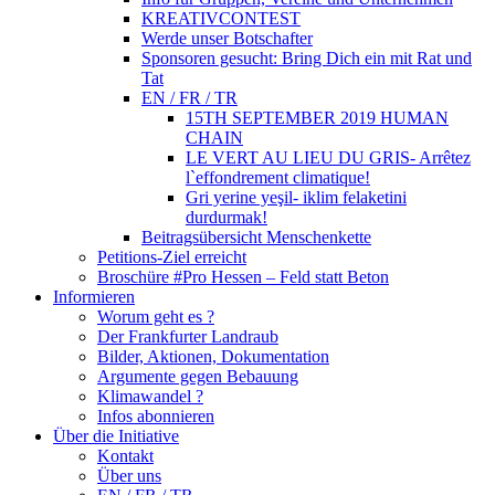
KREATIVCONTEST
Werde unser Botschafter
Sponsoren gesucht: Bring Dich ein mit Rat und
Tat
EN / FR / TR
15TH SEPTEMBER 2019 HUMAN
CHAIN
LE VERT AU LIEU DU GRIS- Arrêtez
l`effondrement climatique!
Gri yerine yeşil- iklim felaketini
durdurmak!
Beitragsübersicht Menschenkette
Petitions-Ziel erreicht
Broschüre #Pro Hessen – Feld statt Beton
Informieren
Worum geht es ?
Der Frankfurter Landraub
Bilder, Aktionen, Dokumentation
Argumente gegen Bebauung
Klimawandel ?
Infos abonnieren
Über die Initiative
Kontakt
Über uns