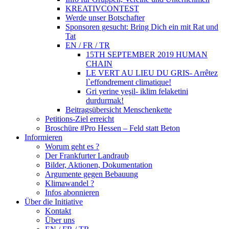
KREATIVCONTEST
Werde unser Botschafter
Sponsoren gesucht: Bring Dich ein mit Rat und
Tat
EN / FR / TR
15TH SEPTEMBER 2019 HUMAN
CHAIN
LE VERT AU LIEU DU GRIS- Arrêtez
l`effondrement climatique!
Gri yerine yeşil- iklim felaketini
durdurmak!
Beitragsübersicht Menschenkette
Petitions-Ziel erreicht
Broschüre #Pro Hessen – Feld statt Beton
Informieren
Worum geht es ?
Der Frankfurter Landraub
Bilder, Aktionen, Dokumentation
Argumente gegen Bebauung
Klimawandel ?
Infos abonnieren
Über die Initiative
Kontakt
Über uns