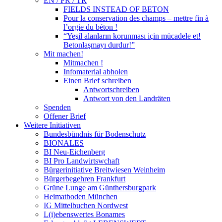
EN / FR / TR
FIELDS INSTEAD OF BETON
Pour la conservation des champs – mettre fin à
l’orgie du béton !
“Yeşil alanların korunması için mücadele et!
Betonlaşmayı durdur!”
Mit machen!
Mitmachen !
Infomaterial abholen
Einen Brief schreiben
Antwortschreiben
Antwort von den Landräten
Spenden
Offener Brief
Weitere Initiativen
Bundesbündnis für Bodenschutz
BIONALES
BI Neu-Eichenberg
BI Pro Landwirtswchaft
Bürgerinitiative Breitwiesen Weinheim
Bürgerbegehren Frankfurt
Grüne Lunge am Günthersburgpark
Heimatboden München
IG Mittelbuchen Nordwest
L(i)ebenswertes Bonames