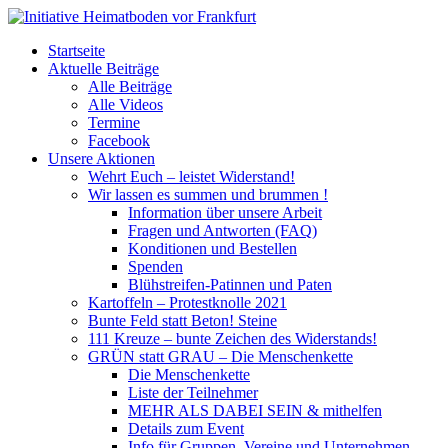
Startseite
Aktuelle Beiträge
Alle Beiträge
Alle Videos
Termine
Facebook
Unsere Aktionen
Wehrt Euch – leistet Widerstand!
Wir lassen es summen und brummen !
Information über unsere Arbeit
Fragen und Antworten (FAQ)
Konditionen und Bestellen
Spenden
Blühstreifen-Patinnen und Paten
Kartoffeln – Protestknolle 2021
Bunte Feld statt Beton! Steine
111 Kreuze – bunte Zeichen des Widerstands!
GRÜN statt GRAU – Die Menschenkette
Die Menschenkette
Liste der Teilnehmer
MEHR ALS DABEI SEIN & mithelfen
Details zum Event
Info für Gruppen, Vereine und Unternehmen