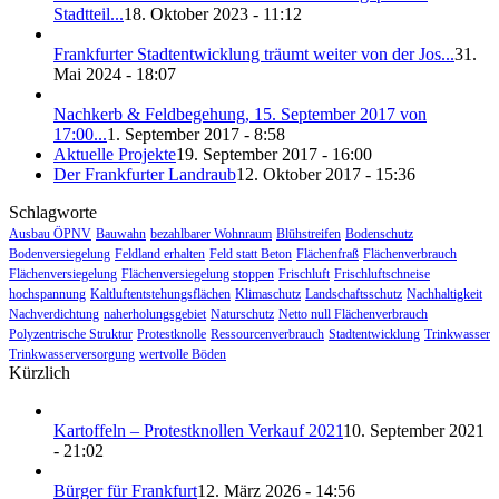
Stadtteil...
18. Oktober 2023 - 11:12
Frankfurter Stadtentwicklung träumt weiter von der Jos...
31.
Mai 2024 - 18:07
Nachkerb & Feldbegehung, 15. September 2017 von
17:00...
1. September 2017 - 8:58
Aktuelle Projekte
19. September 2017 - 16:00
Der Frankfurter Landraub
12. Oktober 2017 - 15:36
Schlagworte
Ausbau ÖPNV
Bauwahn
bezahlbarer Wohnraum
Blühstreifen
Bodenschutz
Bodenversiegelung
Feldland erhalten
Feld statt Beton
Flächenfraß
Flächenverbrauch
Flächenversiegelung
Flächenversiegelung stoppen
Frischluft
Frischluftschneise
hochspannung
Kaltluftentstehungsflächen
Klimaschutz
Landschaftsschutz
Nachhaltigkeit
Nachverdichtung
naherholungsgebiet
Naturschutz
Netto null Flächenverbrauch
Polyzentrische Struktur
Protestknolle
Ressourcenverbrauch
Stadtentwicklung
Trinkwasser
Trinkwasserversorgung
wertvolle Böden
Kürzlich
Kartoffeln – Protestknollen Verkauf 2021
10. September 2021
- 21:02
Bürger für Frankfurt
12. März 2026 - 14:56