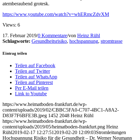
atemberaubend grotesk.
https://www.youtube.com/watch?v=whERmcZdvXM
Views: 6
17. Februar 2019
/
0 Kommentare
/
von
Heinz Rühl
Schlagworte:
Gesundheitsrisiko
,
hochspannung
,
stromtrasse
Eintrag teilen
Teilen auf Facebook
Teilen auf Twitter
Teilen auf WhatsApp
Teilen auf Pinterest
Per E-Mail teilen
Link to Youtube
https://www.heimatboden-frankfurt.de/wp-
content/uploads/2019/02/CBBC5FA0-C707-4BC1-A8A2-
D83F7F6BFE3B.jpeg
1452
2048
Heinz Rühl
https://www.heimatboden-frankfurt.de/wp-
content/uploads/2019/05/heimatboden-frankfurt.png
Heinz
Rühl
2019-02-17 12:27:51
2019-02-20 12:09:03
Stromleitungen
Hochspannung Risiko für die Gesundheit – Dr. Werner Neumann