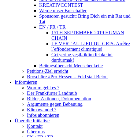
KREATIVCONTEST
Werde unser Botschafter
Sponsoren gesucht: Bring Dich ein mit Rat und
Tat
EN / FR / TR
15TH SEPTEMBER 2019 HUMAN
CHAIN
LE VERT AU LIEU DU GRIS- Arrêtez
l`effondrement climatique!
Gri yerine yeşil- iklim felaketini
durdurmak!
Beitragsübersicht Menschenkette
Petitions-Ziel erreicht
Broschüre #Pro Hessen – Feld statt Beton
Informieren
Worum geht es ?
Der Frankfurter Landraub
Bilder, Aktionen, Dokumentation
Argumente gegen Bebauung
Klimawandel ?
Infos abonnieren
Über die Initiative
Kontakt
Über uns