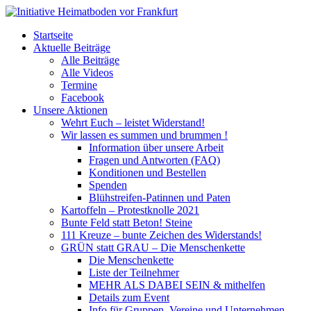
Startseite
Aktuelle Beiträge
Alle Beiträge
Alle Videos
Termine
Facebook
Unsere Aktionen
Wehrt Euch – leistet Widerstand!
Wir lassen es summen und brummen !
Information über unsere Arbeit
Fragen und Antworten (FAQ)
Konditionen und Bestellen
Spenden
Blühstreifen-Patinnen und Paten
Kartoffeln – Protestknolle 2021
Bunte Feld statt Beton! Steine
111 Kreuze – bunte Zeichen des Widerstands!
GRÜN statt GRAU – Die Menschenkette
Die Menschenkette
Liste der Teilnehmer
MEHR ALS DABEI SEIN & mithelfen
Details zum Event
Info für Gruppen, Vereine und Unternehmen