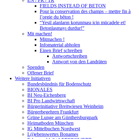
EN / FR / TR
FIELDS INSTEAD OF BETON
Pour la conservation des champs – mettre fin à
l’orgie du béton !
“Yeşil alanların korunması için mücadele et!
Betonlaşmayı durdur!”
Mit machen!
Mitmachen !
Infomaterial abholen
Einen Brief schreiben
Antwortschreiben
Antwort von den Landräten
Spenden
Offener Brief
Weitere Initiativen
Bundesbündnis für Bodenschutz
BIONALES
BI Neu-Eichenberg
BI Pro Landwirtswchaft
Bürgerinitiative Breitwiesen Weinheim
Bürgerbegehren Frankfurt
Grüne Lunge am Günthersburgpark
Heimatboden München
IG Mittelbuchen Nordwest
L(i)ebenswertes Bonames