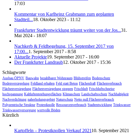
17:03
Kommentar von Karlheinz Grabmann zum geplanten
Stadtteil...
18. Oktober 2023 - 11:12
Frankfurter Stadtentwicklung träumt weiter von der Jos...
31.
Mai 2024 - 18:07
Nachkerb & Feldbegehung, 15. September 2017 von
17:00...
1. September 2017 - 8:58
Aktuelle Projekte
19. September 2017 - 16:00
Der Frankfurter Landraub
12. Oktober 2017 - 15:36
Schlagworte
Ausbau ÖPNV
Bauwahn
bezahlbarer Wohnraum
Blühstreifen
Bodenschutz
Bodenversiegelung
Feldland erhalten
Feld statt Beton
Flächenfraß
Flächenverbrauch
Flächenversiegelung
Flächenversiegelung stoppen
Frischluft
Frischluftschneise
hochspannung
Kaltluftentstehungsflächen
Klimaschutz
Landschaftsschutz
Nachhaltigkeit
Nachverdichtung
naherholungsgebiet
Naturschutz
Netto null Flächenverbrauch
Polyzentrische Struktur
Protestknolle
Ressourcenverbrauch
Stadtentwicklung
Trinkwasser
Trinkwasserversorgung
wertvolle Böden
Kürzlich
Kartoffeln – Protestknollen Verkauf 2021
10. September 2021