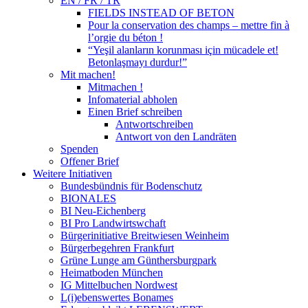
EN / FR / TR
FIELDS INSTEAD OF BETON
Pour la conservation des champs – mettre fin à
l’orgie du béton !
“Yeşil alanların korunması için mücadele et!
Betonlaşmayı durdur!”
Mit machen!
Mitmachen !
Infomaterial abholen
Einen Brief schreiben
Antwortschreiben
Antwort von den Landräten
Spenden
Offener Brief
Weitere Initiativen
Bundesbündnis für Bodenschutz
BIONALES
BI Neu-Eichenberg
BI Pro Landwirtswchaft
Bürgerinitiative Breitwiesen Weinheim
Bürgerbegehren Frankfurt
Grüne Lunge am Günthersburgpark
Heimatboden München
IG Mittelbuchen Nordwest
L(i)ebenswertes Bonames