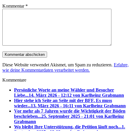
Kommentar
*
Diese Website verwendet Akismet, um Spam zu reduzieren.
Erfahre,
wie deine Kommentardaten verarbeitet werden.
Kommentare
Persönliche Worte an meine Wähler und Besucher
Liebe...
14. März 2026 - 12:12 von Karlheinz Grabmann
Hier stehe ich Seite an Seite mit der BFF. Es muss
wieder...
13. März 2026 - 16:11 von Karlheinz Grabmann
Vor mehr als 7 Jahren wurde die Wichtigkeit der Böden
beschrieben...
25. September 2025 - 21:01 von Karlheinz
Grabmann
Wo bleibt Ihre Unterstützung, die Petition läuft noch...
1.