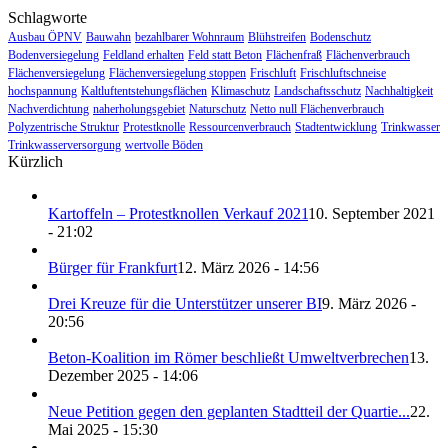
Schlagworte
Ausbau ÖPNV
Bauwahn
bezahlbarer Wohnraum
Blühstreifen
Bodenschutz
Bodenversiegelung
Feldland erhalten
Feld statt Beton
Flächenfraß
Flächenverbrauch
Flächenversiegelung
Flächenversiegelung stoppen
Frischluft
Frischluftschneise
hochspannung
Kaltluftentstehungsflächen
Klimaschutz
Landschaftsschutz
Nachhaltigkeit
Nachverdichtung
naherholungsgebiet
Naturschutz
Netto null Flächenverbrauch
Polyzentrische Struktur
Protestknolle
Ressourcenverbrauch
Stadtentwicklung
Trinkwasser
Trinkwasserversorgung
wertvolle Böden
Kürzlich
Kartoffeln – Protestknollen Verkauf 2021
10. September 2021
- 21:02
Bürger für Frankfurt
12. März 2026 - 14:56
Drei Kreuze für die Unterstützer unserer BI
9. März 2026 -
20:56
Beton-Koalition im Römer beschließt Umweltverbrechen
13.
Dezember 2025 - 14:06
Neue Petition gegen den geplanten Stadtteil der Quartie...
22.
Mai 2025 - 15:30