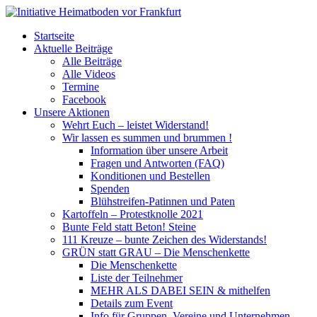
Startseite
Aktuelle Beiträge
Alle Beiträge
Alle Videos
Termine
Facebook
Unsere Aktionen
Wehrt Euch – leistet Widerstand!
Wir lassen es summen und brummen !
Information über unsere Arbeit
Fragen und Antworten (FAQ)
Konditionen und Bestellen
Spenden
Blühstreifen-Patinnen und Paten
Kartoffeln – Protestknolle 2021
Bunte Feld statt Beton! Steine
111 Kreuze – bunte Zeichen des Widerstands!
GRÜN statt GRAU – Die Menschenkette
Die Menschenkette
Liste der Teilnehmer
MEHR ALS DABEI SEIN & mithelfen
Details zum Event
Info für Gruppen, Vereine und Unternehmen