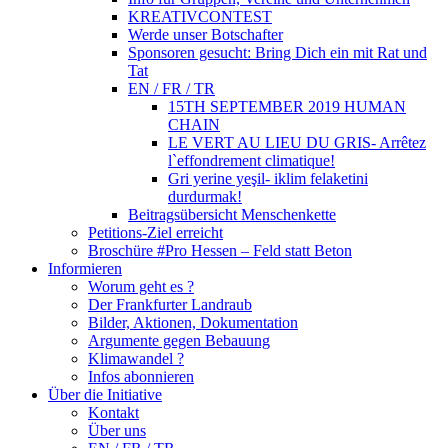
KREATIVCONTEST
Werde unser Botschafter
Sponsoren gesucht: Bring Dich ein mit Rat und
Tat
EN / FR / TR
15TH SEPTEMBER 2019 HUMAN
CHAIN
LE VERT AU LIEU DU GRIS- Arrêtez
l`effondrement climatique!
Gri yerine yeşil- iklim felaketini
durdurmak!
Beitragsübersicht Menschenkette
Petitions-Ziel erreicht
Broschüre #Pro Hessen – Feld statt Beton
Informieren
Worum geht es ?
Der Frankfurter Landraub
Bilder, Aktionen, Dokumentation
Argumente gegen Bebauung
Klimawandel ?
Infos abonnieren
Über die Initiative
Kontakt
Über uns