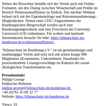
Neben der Broschüre bemüht sich der Verein auch mit Online-
Formaten, um den Dialog zwischen Wissenschaft und Politik im
Bereich Wohnraumsuffizienz zu fördern. Das nächste Webinar
befasst sich mit der Eigentumsfrage und Rekommunalisierungs-
Möglichkeiten. Neben einer CDU-Abgeordneten der
Hamburgischen Bürgerschaft werden auch eine
Bundestagsabgeordnete und eine Forscherin der University
Greenwich (UK) teilnehmen. Für weitere und laufende
Informationen besuche Sie bitte:
https://klimaschutz-im-
bundestag.de/wohnraumsuffizienz/
“Klimaschutz im Bundestag e.V.” ist ein gemeinnütziger und
unabhängiger Verein und setzt sich mit seinen knapp 900
Mitgliedern (Kommunen, Unternehmen, Haushalte) für
praxisorientierte Lösungsvorschläge im Rahmen der sozial-
ökologischen Transformation ein.
Pressekontakt
Philipp George
Politischer Referent
philipp.george@klimaschutz-im-bundestag.de
+49 (0)761 45 89 32 77
Website:
https://klimaschutz-im-bundestag.de
Views: 19