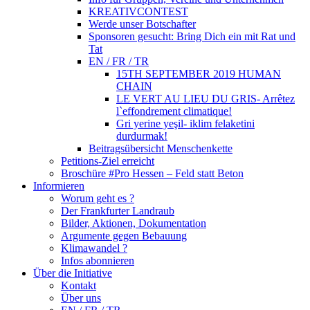
KREATIVCONTEST
Werde unser Botschafter
Sponsoren gesucht: Bring Dich ein mit Rat und
Tat
EN / FR / TR
15TH SEPTEMBER 2019 HUMAN
CHAIN
LE VERT AU LIEU DU GRIS- Arrêtez
l`effondrement climatique!
Gri yerine yeşil- iklim felaketini
durdurmak!
Beitragsübersicht Menschenkette
Petitions-Ziel erreicht
Broschüre #Pro Hessen – Feld statt Beton
Informieren
Worum geht es ?
Der Frankfurter Landraub
Bilder, Aktionen, Dokumentation
Argumente gegen Bebauung
Klimawandel ?
Infos abonnieren
Über die Initiative
Kontakt
Über uns