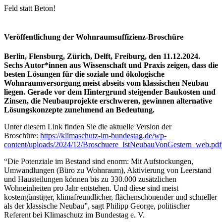
Feld statt Beton!
Veröffentlichung
der Wohnraumsuffizienz-Broschüre
Berlin, Flensburg, Zürich, Delft, Freiburg, den 11.12.2024.
Sechs Autor*innen aus Wissenschaft und Praxis zeigen, dass die
besten Lösungen für die soziale und ökologische
Wohnraumversorgung meist abseits vom klassischen Neubau
liegen. Gerade vor dem Hintergrund steigender Baukosten und
Zinsen, die Neubauprojekte erschweren, gewinnen alternative
Lösungskonzepte zunehmend an Bedeutung.
Unter diesem Link finden Sie die aktuelle Version der
Broschüre:
https://klimaschutz-im-bundestag.de/wp-
content/uploads/2024/12/Broschuere_IstNeubauVonGestern_web.pdf
“Die Potenziale im Bestand sind enorm: Mit Aufstockungen,
Umwandlungen (Büro zu Wohnraum), Aktivierung von Leerstand
und Hausteilungen können bis zu 330.000 zusätzlichen
Wohneinheiten pro Jahr entstehen. Und diese sind meist
kostengünstiger, klimafreundlicher, flächenschonender und schneller
als der klassische Neubau”, sagt Philipp George, politischer
Referent bei Klimaschutz im Bundestag e. V.