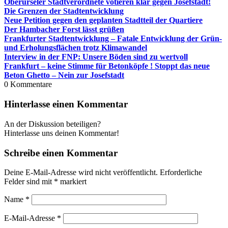
Oberurseler Stadtverordnete votieren klar gegen Josefstadt!
Die Grenzen der Stadtentwicklung
Neue Petition gegen den geplanten Stadtteil der Quartiere
Der Hambacher Forst lässt grüßen
Frankfurter Stadtentwicklung – Fatale Entwicklung der Grün-
und Erholungsflächen trotz Klimawandel
Interview in der FNP: Unsere Böden sind zu wertvoll
Frankfurt – keine Stimme für Betonköpfe ! Stoppt das neue
Beton Ghetto – Nein zur Josefstadt
0
Kommentare
Hinterlasse einen Kommentar
An der Diskussion beteiligen?
Hinterlasse uns deinen Kommentar!
Schreibe einen Kommentar
Deine E-Mail-Adresse wird nicht veröffentlicht.
Erforderliche
Felder sind mit
*
markiert
Name
*
E-Mail-Adresse
*