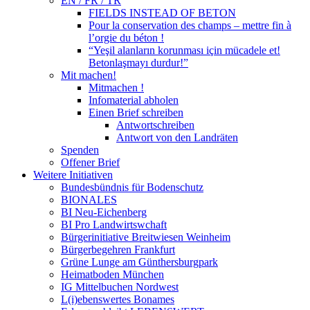
EN / FR / TR
FIELDS INSTEAD OF BETON
Pour la conservation des champs – mettre fin à
l’orgie du béton !
“Yeşil alanların korunması için mücadele et!
Betonlaşmayı durdur!”
Mit machen!
Mitmachen !
Infomaterial abholen
Einen Brief schreiben
Antwortschreiben
Antwort von den Landräten
Spenden
Offener Brief
Weitere Initiativen
Bundesbündnis für Bodenschutz
BIONALES
BI Neu-Eichenberg
BI Pro Landwirtswchaft
Bürgerinitiative Breitwiesen Weinheim
Bürgerbegehren Frankfurt
Grüne Lunge am Günthersburgpark
Heimatboden München
IG Mittelbuchen Nordwest
L(i)ebenswertes Bonames