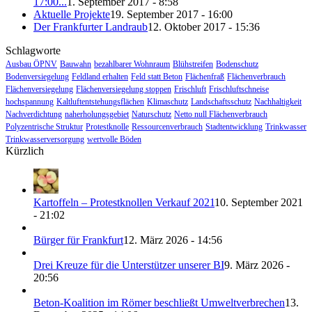
17:00...
1. September 2017 - 8:58
Aktuelle Projekte
19. September 2017 - 16:00
Der Frankfurter Landraub
12. Oktober 2017 - 15:36
Schlagworte
Ausbau ÖPNV
Bauwahn
bezahlbarer Wohnraum
Blühstreifen
Bodenschutz
Bodenversiegelung
Feldland erhalten
Feld statt Beton
Flächenfraß
Flächenverbrauch
Flächenversiegelung
Flächenversiegelung stoppen
Frischluft
Frischluftschneise
hochspannung
Kaltluftentstehungsflächen
Klimaschutz
Landschaftsschutz
Nachhaltigkeit
Nachverdichtung
naherholungsgebiet
Naturschutz
Netto null Flächenverbrauch
Polyzentrische Struktur
Protestknolle
Ressourcenverbrauch
Stadtentwicklung
Trinkwasser
Trinkwasserversorgung
wertvolle Böden
Kürzlich
Kartoffeln – Protestknollen Verkauf 2021
10. September 2021
- 21:02
Bürger für Frankfurt
12. März 2026 - 14:56
Drei Kreuze für die Unterstützer unserer BI
9. März 2026 -
20:56
Beton-Koalition im Römer beschließt Umweltverbrechen
13.