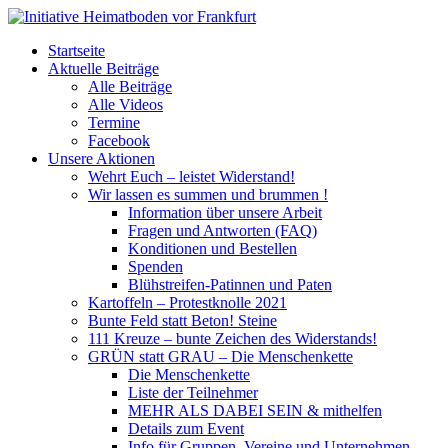
Startseite
Aktuelle Beiträge
Alle Beiträge
Alle Videos
Termine
Facebook
Unsere Aktionen
Wehrt Euch – leistet Widerstand!
Wir lassen es summen und brummen !
Information über unsere Arbeit
Fragen und Antworten (FAQ)
Konditionen und Bestellen
Spenden
Blühstreifen-Patinnen und Paten
Kartoffeln – Protestknolle 2021
Bunte Feld statt Beton! Steine
111 Kreuze – bunte Zeichen des Widerstands!
GRÜN statt GRAU – Die Menschenkette
Die Menschenkette
Liste der Teilnehmer
MEHR ALS DABEI SEIN & mithelfen
Details zum Event
Info für Gruppen, Vereine und Unternehmen