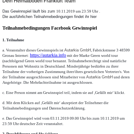
Dein Heimatboden Frankfurt Team
Das Gewinnspiel läuft bis zum
10.11.2019 um 23:59 Uhr
.
Die ausführlichen Teilnahmebedingungen findet ihr hier
Teilnahmebedingungen Facebook Gewinnspiel
1. Teilnahme
a. Veranstalter dieses Gewinnspiels ist
Autarkia GmbH
, Fabrickstrasse 3 48599
https://autarkia.info
Gronau Internet:
mit der Marke Green world tour
(nachfolgend Green world tour benannt. Teilnahmeberechtigt sind natürliche
Personen mit Wohnsitz in Deutschland. Minderjährige bedürfen zu ihrer
Teilnahme der vorherigen Zustimmung ihrer/ihres gesetzlichen Vertreter/s. Von
der Teilnahme ausgeschlossen sind Mitarbeiter von
Autarkia GmbH
und deren
Angehörige. Die Mehrfachteilnahme ist ausgeschlossen.
c. Eine Person nimmt am Gewinnspiel teil, indem sie auf ‚Gefällt mir‘ klickt.
d. Mit dem Klicken auf ‚Gefällt mir‘ akzeptiert der Teilnehmer die
Teilnahmebedingungen und Datenschutzerklärung.
e. Das Gewinnspiel wird vom 03.11.2019 09.00 Uhr bis zum 10.11.2019 um
23:59 Uhr deutscher Zeit veranstaltet.
2. Durchführung und Abwicklung