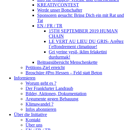
KREATIVCONTEST
Werde unser Botschafter
Sponsoren gesucht: Bring Dich ein mit Rat und
Tat
EN / FR / TR
15TH SEPTEMBER 2019 HUMAN
CHAIN
LE VERT AU LIEU DU GRIS- Arrêtez
l`effondrement climatique!
Gri yerine yeşil- iklim felaketini
durdurmak!
Beitragsübersicht Menschenkette
Petitions-Ziel erreicht
Broschüre #Pro Hessen – Feld statt Beton
Informieren
Worum geht es ?
Der Frankfurter Landraub
Bilder, Aktionen, Dokumentation
Argumente gegen Bebauung
Klimawandel ?
Infos abonnieren
Über die Initiative
Kontakt
Über uns