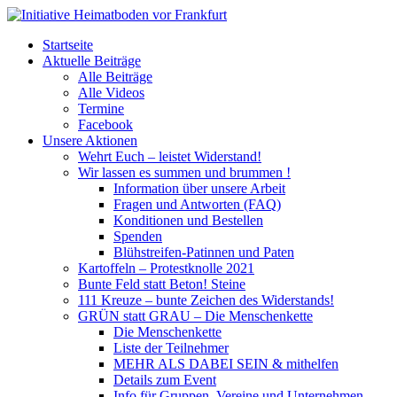
Startseite
Aktuelle Beiträge
Alle Beiträge
Alle Videos
Termine
Facebook
Unsere Aktionen
Wehrt Euch – leistet Widerstand!
Wir lassen es summen und brummen !
Information über unsere Arbeit
Fragen und Antworten (FAQ)
Konditionen und Bestellen
Spenden
Blühstreifen-Patinnen und Paten
Kartoffeln – Protestknolle 2021
Bunte Feld statt Beton! Steine
111 Kreuze – bunte Zeichen des Widerstands!
GRÜN statt GRAU – Die Menschenkette
Die Menschenkette
Liste der Teilnehmer
MEHR ALS DABEI SEIN & mithelfen
Details zum Event
Info für Gruppen, Vereine und Unternehmen