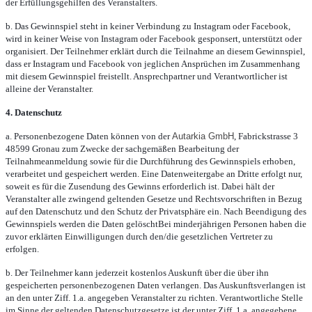
der Erfüllungsgehilfen des Veranstalters.
b. Das Gewinnspiel steht in keiner Verbindung zu Instagram oder Facebook,
wird in keiner Weise von Instagram oder Facebook gesponsert, unterstützt oder
organisiert. Der Teilnehmer erklärt durch die Teilnahme an diesem Gewinnspiel,
dass er Instagram und Facebook von jeglichen Ansprüchen im Zusammenhang
mit diesem Gewinnspiel freistellt. Ansprechpartner und Verantwortlicher ist
alleine der Veranstalter.
4. Datenschutz
a. Personenbezogene Daten können von der
Autarkia GmbH
, Fabrickstrasse 3
48599 Gronau zum Zwecke der sachgemäßen Bearbeitung der
Teilnahmeanmeldung sowie für die Durchführung des Gewinnspiels erhoben,
verarbeitet und gespeichert werden. Eine Datenweitergabe an Dritte erfolgt nur,
soweit es für die Zusendung des Gewinns erforderlich ist. Dabei hält der
Veranstalter alle zwingend geltenden Gesetze und Rechtsvorschriften in Bezug
auf den Datenschutz und den Schutz der Privatsphäre ein. Nach Beendigung des
Gewinnspiels werden die Daten gelöschtBei minderjährigen Personen haben die
zuvor erklärten Einwilligungen durch den/die gesetzlichen Vertreter zu
erfolgen.
b. Der Teilnehmer kann jederzeit kostenlos Auskunft über die über ihn
gespeicherten personenbezogenen Daten verlangen. Das Auskunftsverlangen ist
an den unter Ziff. 1.a. angegeben Veranstalter zu richten. Verantwortliche Stelle
im Sinne der geltenden Datenschutzgesetze ist der unter Ziff. 1.a. angegebene