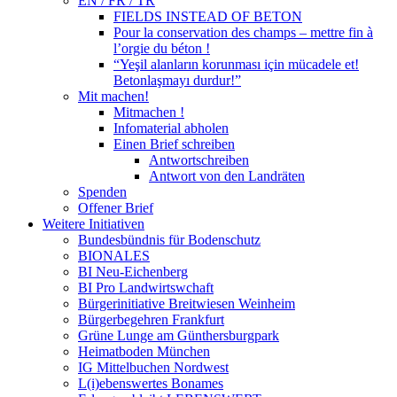
EN / FR / TR
FIELDS INSTEAD OF BETON
Pour la conservation des champs – mettre fin à
l’orgie du béton !
“Yeşil alanların korunması için mücadele et!
Betonlaşmayı durdur!”
Mit machen!
Mitmachen !
Infomaterial abholen
Einen Brief schreiben
Antwortschreiben
Antwort von den Landräten
Spenden
Offener Brief
Weitere Initiativen
Bundesbündnis für Bodenschutz
BIONALES
BI Neu-Eichenberg
BI Pro Landwirtswchaft
Bürgerinitiative Breitwiesen Weinheim
Bürgerbegehren Frankfurt
Grüne Lunge am Günthersburgpark
Heimatboden München
IG Mittelbuchen Nordwest
L(i)ebenswertes Bonames