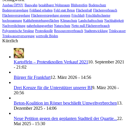
Ausbau ÖPNV
Bauwahn
bezahlbarer Wohnraum
Blühstreifen
Bodenschutz
Bodenversiegelung
Feldland erhalten
Feld statt Beton
Flächenfraß
Flächenverbrauch
Flächenversiegelung
Flächenversiegelung stoppen
Frischluft
Frischluftschneise
hochspannung
Kaltluftentstehungsflächen
Klimaschutz
Landschaftsschutz
Nachhaltigkeit
Nachverdichtung
naherholungsgebiet
Naturschutz
Netto null Flächenverbrauch
Polyzentrische Struktur
Protestknolle
Ressourcenverbrauch
Stadtentwicklung
Trinkwasser
Trinkwasserversorgung
wertvolle Böden
Kürzlich
Kartoffeln – Protestknollen Verkauf 2021
10. September 2021
- 21:02
Bürger für Frankfurt
12. März 2026 - 14:56
Drei Kreuze für die Unterstützer unserer BI
9. März 2026 -
20:56
Beton-Koalition im Römer beschließt Umweltverbrechen
13.
Dezember 2025 - 14:06
Neue Petition gegen den geplanten Stadtteil der Quartie...
22.
Mai 2025 - 15:30