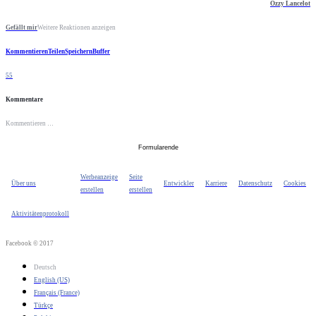
Ozzy Lancelot
Gefällt mir
Weitere Reaktionen anzeigen
Kommentieren
Teilen
Speichern
Buffer
55
Kommentare
Kommentieren …
Formularende
Werbeanzeige
Seite
Über uns
Entwickler
Karriere
Datenschutz
Cookies
erstellen
erstellen
Aktivitätenprotokoll
Facebook © 2017
Deutsch
English (US)
Français (France)
Türkçe