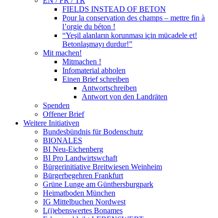
EN / FR / TR
FIELDS INSTEAD OF BETON
Pour la conservation des champs – mettre fin à
l’orgie du béton !
“Yeşil alanların korunması için mücadele et!
Betonlaşmayı durdur!”
Mit machen!
Mitmachen !
Infomaterial abholen
Einen Brief schreiben
Antwortschreiben
Antwort von den Landräten
Spenden
Offener Brief
Weitere Initiativen
Bundesbündnis für Bodenschutz
BIONALES
BI Neu-Eichenberg
BI Pro Landwirtswchaft
Bürgerinitiative Breitwiesen Weinheim
Bürgerbegehren Frankfurt
Grüne Lunge am Günthersburgpark
Heimatboden München
IG Mittelbuchen Nordwest
L(i)ebenswertes Bonames