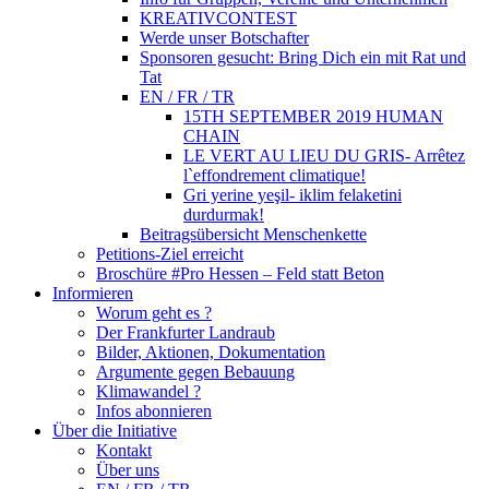
KREATIVCONTEST
Werde unser Botschafter
Sponsoren gesucht: Bring Dich ein mit Rat und
Tat
EN / FR / TR
15TH SEPTEMBER 2019 HUMAN
CHAIN
LE VERT AU LIEU DU GRIS- Arrêtez
l`effondrement climatique!
Gri yerine yeşil- iklim felaketini
durdurmak!
Beitragsübersicht Menschenkette
Petitions-Ziel erreicht
Broschüre #Pro Hessen – Feld statt Beton
Informieren
Worum geht es ?
Der Frankfurter Landraub
Bilder, Aktionen, Dokumentation
Argumente gegen Bebauung
Klimawandel ?
Infos abonnieren
Über die Initiative
Kontakt
Über uns