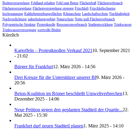
Bodenversiegelung
Feldland erhalten
Feld statt Beton
Flächenfraß
Flächenverbrauch
Flächenversiegelung
Flächenversiegelung stoppen
Frischluft
Frischluftschneise
hochspannung
Kaltluftentstehungsflächen
Klimaschutz
Landschaftsschutz
Nachhaltigkeit
Nachverdichtung
naherholungsgebiet
Naturschutz
Netto null Flächenverbrauch
Polyzentrische Struktur
Protestknolle
Ressourcenverbrauch
Stadtentwicklung
Trinkwasser
Trinkwasserversorgung
wertvolle Böden
Kürzlich
Kartoffeln – Protestknollen Verkauf 2021
10. September 2021
- 21:02
Bürger für Frankfurt
12. März 2026 - 14:56
Drei Kreuze für die Unterstützer unserer BI
9. März 2026 -
20:56
Beton-Koalition im Römer beschließt Umweltverbrechen
13.
Dezember 2025 - 14:06
Neue Petition gegen den geplanten Stadtteil der Quartie...
22.
Mai 2025 - 15:30
Frankfurt darf neuen Stadtteil planen
1. März 2025 - 14:10