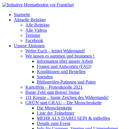
Startseite
Aktuelle Beiträge
Alle Beiträge
Alle Videos
Termine
Facebook
Unsere Aktionen
Wehrt Euch – leistet Widerstand!
Wir lassen es summen und brummen !
Information über unsere Arbeit
Fragen und Antworten (FAQ)
Konditionen und Bestellen
Spenden
Blühstreifen-Patinnen und Paten
Kartoffeln – Protestknolle 2021
Bunte Feld statt Beton! Steine
111 Kreuze – bunte Zeichen des Widerstands!
GRÜN statt GRAU – Die Menschenkette
Die Menschenkette
Liste der Teilnehmer
MEHR ALS DABEI SEIN & mithelfen
Details zum Event
Info für Gruppen, Vereine und Unternehmen