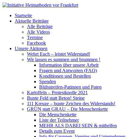
Startseite
Aktuelle Beiträge
Alle Beiträge
Alle Videos
Termine
Facebook
Unsere Aktionen
Wehrt Euch – leistet Widerstand!
Wir lassen es summen und brummen !
Information über unsere Arbeit
Fragen und Antworten (FAQ)
Konditionen und Bestellen
Spenden
Blühstreifen-Patinnen und Paten
Kartoffeln – Protestknolle 2021
Bunte Feld statt Beton! Steine
111 Kreuze – bunte Zeichen des Widerstands!
GRÜN statt GRAU – Die Menschenkette
Die Menschenkette
Liste der Teilnehmer
MEHR ALS DABEI SEIN & mithelfen
Details zum Event
Info für Gruppen, Vereine und Unternehmen