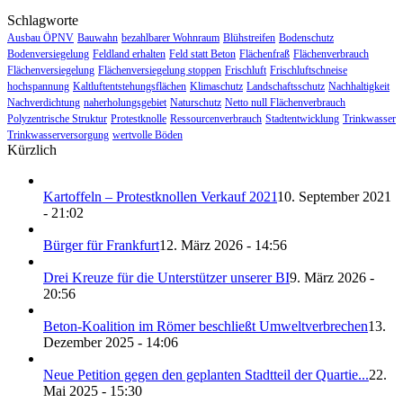
Schlagworte
Ausbau ÖPNV
Bauwahn
bezahlbarer Wohnraum
Blühstreifen
Bodenschutz
Bodenversiegelung
Feldland erhalten
Feld statt Beton
Flächenfraß
Flächenverbrauch
Flächenversiegelung
Flächenversiegelung stoppen
Frischluft
Frischluftschneise
hochspannung
Kaltluftentstehungsflächen
Klimaschutz
Landschaftsschutz
Nachhaltigkeit
Nachverdichtung
naherholungsgebiet
Naturschutz
Netto null Flächenverbrauch
Polyzentrische Struktur
Protestknolle
Ressourcenverbrauch
Stadtentwicklung
Trinkwasser
Trinkwasserversorgung
wertvolle Böden
Kürzlich
Kartoffeln – Protestknollen Verkauf 2021
10. September 2021
- 21:02
Bürger für Frankfurt
12. März 2026 - 14:56
Drei Kreuze für die Unterstützer unserer BI
9. März 2026 -
20:56
Beton-Koalition im Römer beschließt Umweltverbrechen
13.
Dezember 2025 - 14:06
Neue Petition gegen den geplanten Stadtteil der Quartie...
22.
Mai 2025 - 15:30