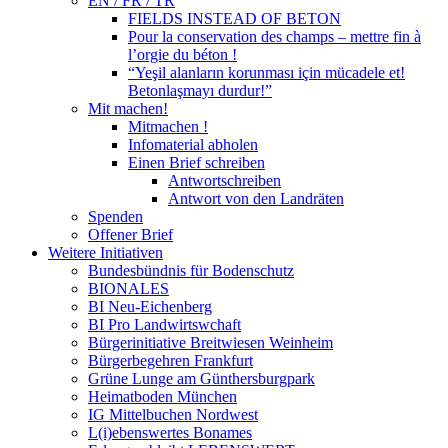
EN / FR / TR
FIELDS INSTEAD OF BETON
Pour la conservation des champs – mettre fin à
l’orgie du béton !
“Yeşil alanların korunması için mücadele et!
Betonlaşmayı durdur!”
Mit machen!
Mitmachen !
Infomaterial abholen
Einen Brief schreiben
Antwortschreiben
Antwort von den Landräten
Spenden
Offener Brief
Weitere Initiativen
Bundesbündnis für Bodenschutz
BIONALES
BI Neu-Eichenberg
BI Pro Landwirtswchaft
Bürgerinitiative Breitwiesen Weinheim
Bürgerbegehren Frankfurt
Grüne Lunge am Günthersburgpark
Heimatboden München
IG Mittelbuchen Nordwest
L(i)ebenswertes Bonames