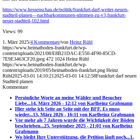
https://www.hessenschau.de/politik/frankfurt-darf-weiter-neuen-
stadtteil-planen—nachbarkommunen-stimmen-zu-v3,frankfurt-
neuer-stadtteil-102.html
Views: 99
1. März 2025
/
4 Kommentare
/
von
Heinz Rühl
https://www.heimatboden-frankfurt.de/wp-
content/uploads/2021/08/E8B21DAC-E550-4F90-85CD-
7E9E3463CF20.jpeg
472
1024
Heinz Rühl
https://www.heimatboden-frankfurt.de/wp-
content/uploads/2019/05/heimatboden-frankfurt.png
Heinz
Rühl
2025-03-01 14:10:21
2025-03-01 14:12:58
Frankfurt darf neuen
Stadtteil planen
Kommentare
Persönliche Worte an meine Wähler und Besucher
Liebe...
14. März 2026 - 12:12 von Karlheinz Grabmann
Hier stehe ich Seite an Seite mit der BFF. Es muss
wieder...
13. März 2026 - 16:11 von Karlheinz Grabmann
Vor mehr als 7 Jahren wurde die Wichtigkeit der Böden
beschrieben...
25. September 2025 - 21:01 von Karlheinz
Grabmann
Wo bleibt Ihre Unterstützung, die Petition läuft noch...
1.