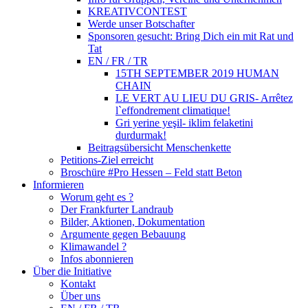
KREATIVCONTEST
Werde unser Botschafter
Sponsoren gesucht: Bring Dich ein mit Rat und
Tat
EN / FR / TR
15TH SEPTEMBER 2019 HUMAN
CHAIN
LE VERT AU LIEU DU GRIS- Arrêtez
l`effondrement climatique!
Gri yerine yeşil- iklim felaketini
durdurmak!
Beitragsübersicht Menschenkette
Petitions-Ziel erreicht
Broschüre #Pro Hessen – Feld statt Beton
Informieren
Worum geht es ?
Der Frankfurter Landraub
Bilder, Aktionen, Dokumentation
Argumente gegen Bebauung
Klimawandel ?
Infos abonnieren
Über die Initiative
Kontakt
Über uns