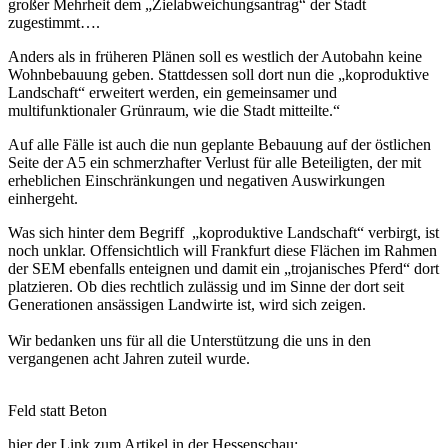
großer Mehrheit dem „Zielabweichungsantrag“ der Stadt
zugestimmt….
Anders als in früheren Plänen soll es westlich der Autobahn keine
Wohnbebauung geben. Stattdessen soll dort nun die „koproduktive
Landschaft“ erweitert werden, ein gemeinsamer und
multifunktionaler Grünraum, wie die Stadt mitteilte.“
Auf alle Fälle ist auch die nun geplante Bebauung auf der östlichen
Seite der A5 ein schmerzhafter Verlust für alle Beteiligten, der mit
erheblichen Einschränkungen und negativen Auswirkungen
einhergeht.
Was sich hinter dem Begriff „koproduktive Landschaft“ verbirgt, ist
noch unklar. Offensichtlich will Frankfurt diese Flächen im Rahmen
der SEM ebenfalls enteignen und damit ein „trojanisches Pferd“ dort
platzieren. Ob dies rechtlich zulässig und im Sinne der dort seit
Generationen ansässigen Landwirte ist, wird sich zeigen.
Wir bedanken uns für all die Unterstützung die uns in den
vergangenen acht Jahren zuteil wurde.
Feld statt Beton
hier der Link zum Artikel in der Hessenschau: